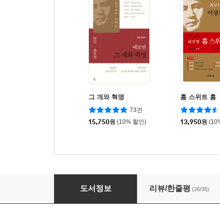
그 개와 혁명
홈 스위트 홈
73건
15,750
원
(10% 할인)
13,950
원
(10
2019 김승옥문학상 수상작품집
도서정보
리뷰/한줄평
(26/35)