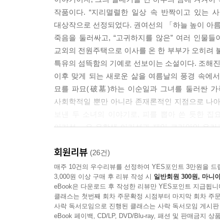
작품이다. “지리멸렬한 일상 속 반짝이고 있는 사
대상작으로 선정되었다. 권여선의 「하늘 높이 아
죽음을 둘러싸고, “고귀하지를 않은” 여러 인물
교외의 전원주택으로 이사를 온 한 부부가 오히려
특유의 섬뜩함의 기예로 선보이는 소설이다. 조해진의
이후 맞게 되는 새로운 삶을 여름날의 풍경 속에
묘를 파묘(破墓)하는 이순일과 그녀를 둘러싼 가
사회학적일 뿐만 아니라 존재론적인 지점으로 나아
보낸 두 소녀의 이야기로, 피를 뽑아 쓴 듯한 
이기성」은 유학생 이기성과 재일 코리안인 유키코
우리를 “투쟁의 가드닝” 한가운데로 초대한다.
회원리뷰
(26건)
★
매주 10건의 우수리뷰를 선정하여 YES포인트 3만원을 드
3,000원 이상 구매 후 리뷰 작성 시
일반회원 300원, 마니아
eBook은 다운로드 후 작성한 리뷰만 YES포인트 지급됩니
김승옥문학상을 문학동네가 주관하면서 변경된 것은
클래스는 첫번째 회차 주문확정 시점부터 마지막 회차 주문
작가들의 작품을 대상으로 7편을 가려 뽑고 그 가운
사락 독서모임으로 진행된 클래스는 사락 독서모임 게시판
더 주목하는 경향은 문학뿐만 아니라 예술계 전
eBook 페이백, CD/LP, DVD/Blu-ray, 패션 및 판매금