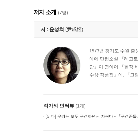
저자 소개
김금희 · 마지막 이기성
(7명)
작가노트 | 그래서 갱신되는 마지막
리뷰 | 심미적 연대의 원예학 _신형철
저 :
윤성희
(尹成姬)
2019 김승옥문학상
1973년 경기도 수원 
김승옥문학상 취지
예에 단편소설 「레고로 
심사 경위 및 심사평
단」이 연이어 『현장 비
수상 작품집』에, 「그림
작가와 인터뷰
(1개)
[읽다]
우리는 모두 구경하면서 자란다 - 『구경꾼