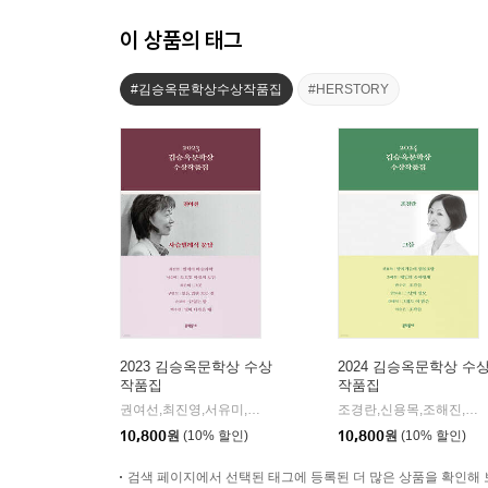
이 상품의 태그
#김승옥문학상수상작품집
#HERSTORY
2023 김승옥문학상 수상
2024 김승옥문학상 수
작품집
작품집
권여선,최진영,서유미,최은미,구병모,손보미,백수린 저
문학동
조경란,신용목,조해진,반수연,안보윤,강태식,이승은 저
|
10,800
원
(10% 할인)
10,800
원
(10% 할인)
검색 페이지에서 선택된 태그에 등록된 더 많은 상품을 확인해 