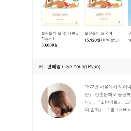
술꾼들의 모국어 (큰글
술꾼들의 모국어
자도서)
15,120
원
(10% 할인)
1
33,000
원
저 :
편혜영
(Hye-Young Pyun)
1972년 서울에서 태어
문』 신춘문예로 등단했
다』, 『소년이로』, 그
의 법칙』, 『홀The H