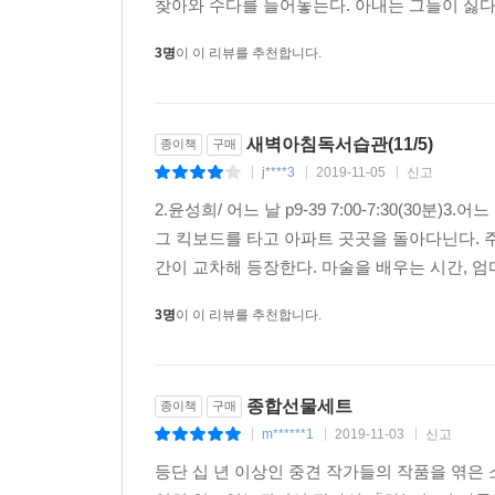
찾아와 수다를 늘어놓는다. 아내는 그들이 싫다.
창밖으로 넘실거리는 여름밤에서 그녀는 시선을 뗄
3명
이 이 리뷰를 추천합니다.
벌레들이 새롭게 울었고 나뭇잎은 조금 전과는 다
있다고 상상하자 보호받는 느낌이 들었다. 나쁘지 않
■ 2004년 『문예중앙』 신인문학상에 「여자
새벽아침독서습관(11/5)
종이책
구매
백신애문학상, 형평문학상 등 수상.
j****3
2019-11-05
신고
|
|
|
2.윤성희/ 어느 날 p9-39 7:00-7:30(
황정은, 「파묘」
그 킥보드를 타고 아파트 곳곳을 돌아다닌다. 주
단편 「파묘」는 근래에 보기 드문 고전적 문체와
간이 교차해 등장한다. 마술을 배우는 시간, 엄마
요약을 지난하게 할 정도로 자유롭고 열린 구조를
닫힌 구조를 선보인다는 점에서 오히려 새롭다. _
3명
이 이 리뷰를 추천합니다.
너 하는 게 살림이냐.
살림 아니면.
종합선물세트
종이책
구매
결혼도 안 하고 사는 게 그게 무슨 살림이냐.
m******1
2019-11-03
신고
|
|
|
내 집에서 나 사는 게 살림이지.(『창작과비평』 201
등단 십 년 이상인 중견 작가들의 작품을 엮은