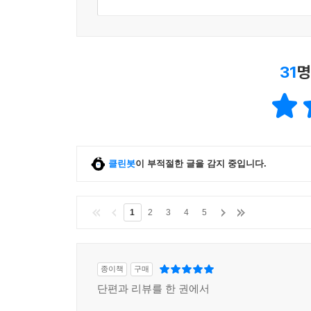
안다. 김금희는 ‘연애’와 ‘연대’가 교차되는 지점에 
그러고 보니 사흘에 한 번씩 뒤엎고 갈아가며 필요 
행로와 목적도 없이 날아와서 여기에.
31
명
그러니 그날의 사랑한다는 말은 그 살아 있는 것들의
■ 2009년 한국일보 신춘문예에 단편소설 「너의 
신동엽문학상, 현대문학상 등 수상.
클린봇
이 부적절한 글을 감지 중입니다.
1
2
3
4
5
종이책
구매
단편과 리뷰를 한 권에서