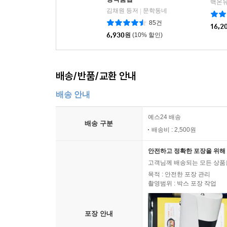
백온유
김채원 등저
문학동네
|
85건
16,2
6,930
원
(10% 할인)
배송/반품/교환 안내
배송 안내
예스24 배송
배송 구분
배송비 : 2,500원
안전하고 정확한 포장을 위해 
고객님께 배송되는 모든 상품을
목적 : 안전한 포장 관리
촬영범위 : 박스 포장 작업
포장 안내