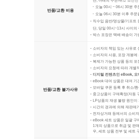
단, 아래의 주문/취소 조건인
오늘 00시 ~ 06시 30분 
반품/교환 비용
오늘 06시 30분 이후 주문
직수입 음반/영상물/기프트 
단, 당일 00시~13시 사이
박스 포장은 택배 배송이 가
소비자의 책임 있는 사유로 
소비자의 사용, 포장 개봉에 
복제가 가능한 상품 등의 포장을 
소비자의 요청에 따라 개별
디지털 컨텐츠인 eBook, 
eBook 대여 상품은 대여 기
모바일 쿠폰 등록 후 취소/환
반품/교환 불가사유
중고상품이 구매확정(자동 
LP상품의 재생 불량 원인이 기
시간의 경과에 의해 재판매가
전자상거래 등에서의 소비자
eBook 세트 상품은 일괄 
1개의 상품으로 취급 및 판매
우, 세트 상품 전부 및 세트