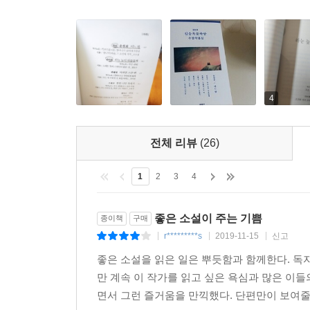
가만히 듣다보니 헤어진 여자친구가 생각났다. 오 
그런데 싸우지 않고도 헤어질 수 있더라고요. 청년은
(『문학동네』 2018년 겨울호)
■ 1999년 동아일보 신춘문예에 단편소설 「레
한국일보문학상 등 수상.
4
권여선, 「하늘 높이 아름답게」
전체 리뷰
(26)
방금 그 속에서 꺼낸 듯한 언어로 인물의 생각에
읽더라도 누군가는 ‘권여선’이라는 작가명을 ‘불안’하
1
2
3
4
“애초에 없던 목숨인데 이렇게 태어나서 살았으니 
좋은 소설이 주는 기쁨
종이책
구매
건 거기까지예요 사모님. 더는 하느님의 은혜를 바라
r*********s
2019-11-15
신고
|
|
|
세상에, 그렇게 고집을 부리며 믿지 않은 마리아는
좋은 소설을 읽은 일은 뿌듯함과 함께한다. 독
영혼의 행로에 대해서는.(『릿터Littor』 2018년 10/
만 계속 이 작가를 읽고 싶은 욕심과 많은 이
면서 그런 즐거움을 만끽했다. 단편만이 보여줄 
■ 1996년 장편소설 『푸르른 틈새』로 상상문학