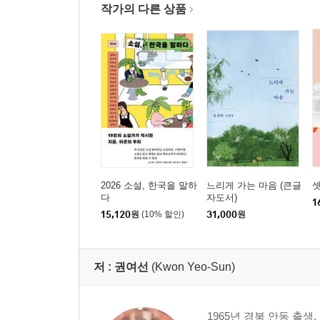
작가의 다른 상품
2026 소설, 한국을 말하
느리게 가는 마음 (큰글
셋
다
자도서)
1
15,120
원
(10% 할인)
31,000
원
저 :
권여선
(Kwon Yeo-Sun)
1965년 경북 안동 출