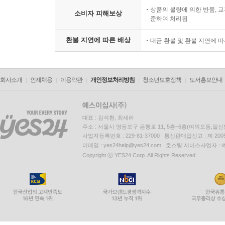
상품의 불량에 의한 반품, 교
소비자 피해보상
준하여 처리됨
환불 지연에 따른 배상
대금 환불 및 환불 지연에 
회사소개
인재채용
이용약관
개인정보처리방침
청소년보호정책
도서홍보안내
대표 : 김석환, 최세라
주소 : 서울시 영등포구 은행로 11, 5층~6층(여의도동,일신
사업자등록번호 : 229-81-37000 통신판매업신고 : 제 200
이메일 : yes24help@yes24.com 호스팅 서비스사업자 :
Copyright ⓒ YES24 Corp. All Rights Reserved.