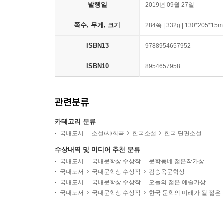
발행일
2019년 09월 27일
쪽수, 무게, 크기
284쪽 | 332g | 130*205*15
ISBN13
9788954657952
ISBN10
8954657958
관련분류
카테고리 분류
국내도서
소설/시/희곡
한국소설
한국 단편소설
수상내역 및 미디어 추천 분류
국내도서
국내문학상 수상작
문학동네 젊은작가상
국내도서
국내문학상 수상작
김승옥문학상
국내도서
국내문학상 수상작
오늘의 젊은 예술가상
국내도서
국내문학상 수상작
한국 문학의 미래가 될 젊은