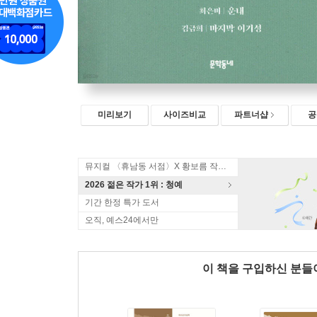
미리보기
사이즈비교
파트너샵
공
뮤지컬 〈휴남동 서점〉X 황보름 작가 북토크
2026 젊은 작가 1위 : 청예
기간 한정 특가 도서
오직, 예스24에서만
이 책을 구입하신 분