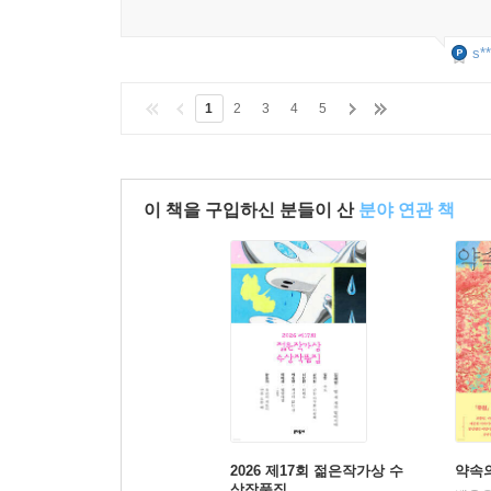
s**
1
2
3
4
5
이 책을 구입하신 분들이 산
분야 연관 책
2026 제17회 젊은작가상 수
약속
상작품집