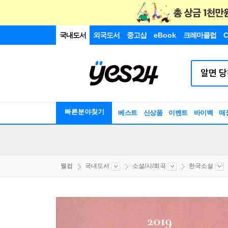
국내도서
외국도서
중고샵
eBook
크레마클럽
C
빠른분야찾기
베스트
신상품
이벤트
바이백
매
웰컴
국내도서
소설/시/희곡
한국소설