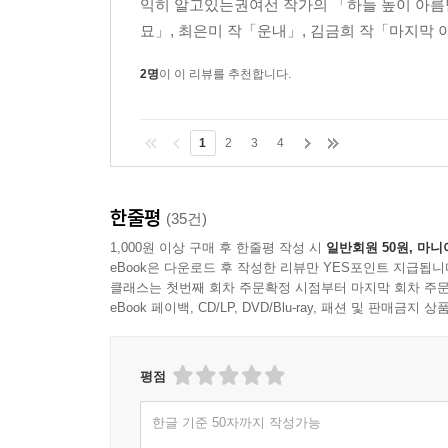
익히 알고있는권여선 작가의 「하늘 높이 아름
■ 2005년 경향신문 신춘문예에 단편소설 「마더」
묘」, 최은미 작「운내」, 김금희 작「마지막 
2012년, 2013년 젊은작가상, 2014년 젊은작가상 
2명
이 이 리뷰를 추천합니다.
최은미, 「운내」
이 커다란 정밀함에 어떤 수식어를 붙일 수 있을
1
2
3
4
코너는 허락되지 않는다. (…) 내게 2019년 여름
것 같다, 세 번이나 읽어내기엔. _김경욱(소설가)
한줄평
(35건)
승미는 다만 허공을 보며 이렇게 말할 뿐이었다. “아, 
1,000원 이상 구매 후 한줄평 작성 시
일반회원 50원, 마니
날은 쓰리쓰리하다고 했다. 승미는 돼할 때보다 
eBook은 다운로드 후 작성한 리뷰만 YES포인트 지급됩니
져도 쓰리쓰리했다. 그때 승미는 쓰리쓰리했다.(『릿터Lit
클래스는 첫번째 회차 주문확정 시점부터 마지막 회차 주문
eBook 페이백, CD/LP, DVD/Blu-ray, 패션 및 판매금
■ 2008년 『현대문학』 신인추천에 단편소설 「울고 간
평점
김금희, 「마지막 이기성」
이상한 사람을 만나고, 이상하지만 이상해서 끌리
한글 기준 50자까지 작성가능
김금희의 서명과도 같은 플롯이 작동을 시작한다. (…