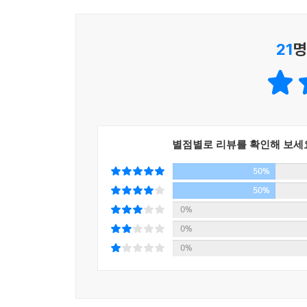
창조해 기성의 경계를 넓혀나가는 과정은 표나지 않
21
명
2018년 7월부터 2019년 6월까지 1년 동안 
김경욱, 은희경, 정이현 씨가 나눠 맡아 예심을 진
합류한 본심에서 최종 7편을 선정하는 일은 지난
놓고 비교하는 일은 여느 심사에서보다 더 무의미
기둥이라고 할 익숙한 이름들이었다.
_‘심사 경위 및 심사평’에서
별점별로 리뷰를 확인해 보세
50%
★
50%
윤성희, 「어느 밤」
0%
‘어제와 다르지 않은 오늘’을 결정적인 ‘그날 밤’으
0%
이어지는 여성의 시간을 단 하나의 순간, ‘어느 
0%
비의를 건져올리는 데 성공한다. _신수정(문학평론
나를 발견한 청년은 독서실에서 공부를 마치고 집