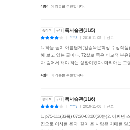
이효석문학상 등 수상.
4명
이 이 리뷰를 추천합니다.
편혜영, 「어쩌면 스무 번」
편혜영의 소설은 의문부호 모양의 열쇠를 닮았다.
독서습관(11/5)
종이책
구매
다다른 뒤에야 독자는 눈을 껌뻑이다 이내 탄식하게
j****3
2019-11-05
신고
|
|
|
나아가는 일이다. 물음표 열쇠를 손에 꼭 쥔 채. _
1. 하늘 높이 아름답게(김승옥문학상 수상작품집)권여
한 번 내지르면 다음에는 수월한 법이다. 악을 쓸수
해 보고 있는 글이다. 72살로 죽은 비교적 부
알았다. 가슴에 긴 끈이 걸린 기분. 조금만 캑캑거
차 숨어서 해야 하는 상황이었다. 마리아는 그렇
그런 일이 반복되면 비명을 지르는 건 신발끈을 묶었
4명
이 이 리뷰를 추천합니다.
■ 2000년 서울신문 신춘문예에 「이슬털기」가
셜리잭슨상 등 수상.
독서습관(11/6)
종이책
구매
j****3
2019-11-06
신고
조해진, 「환한 나무 꼭대기」
|
|
|
사람의 마음속을 저렇게 깊이 들어가 들여다볼 수
1. p79-111(33쪽) 07:30-08:00(30
비유하는, 완강한 고독에 갇혀서도 결국은 빛의 방향
집으로 이사를 온다. 같이 온 사람은 치매를 알