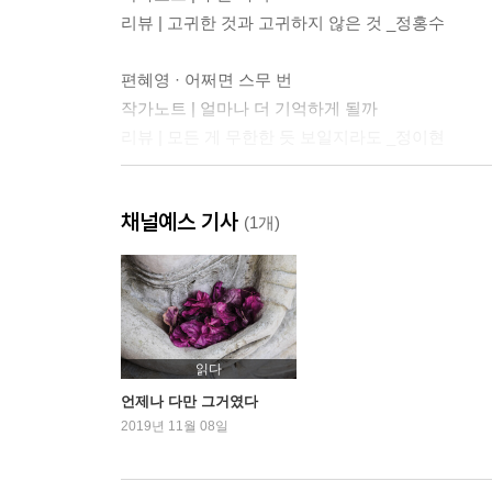
리뷰 | 고귀한 것과 고귀하지 않은 것 _정홍수
편혜영 · 어쩌면 스무 번
작가노트 | 얼마나 더 기억하게 될까
리뷰 | 모든 게 무한한 듯 보일지라도 _정이현
조해진 · 환한 나무 꼭대기
채널예스 기사
노트 | 결국, 환해지고 싶은 마음
(1개)
리뷰 | 고독 너머의 빛, 환한 나무 꼭대기 _은희경
황정은 · 파묘
작가노트 | …
리뷰 | 집단기억의 정체성을 향한 일곱 가지 시선 
읽다
언제나 다만 그거였다
최은미 · 운내
2019년 11월 08일
작가노트 | 있는 말들
리뷰 | 끝내, 운내 _김경욱