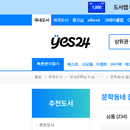
국내도서
외국도서
중고샵
eBook
크레마클럽
C
빠른분야찾기
베스트
신상품
이벤트
바이백
매
웰컴
추천도서
국내문학상 수상...
문학동네 젊은
문학동네 
추천도서
상품 (234)
추천도서