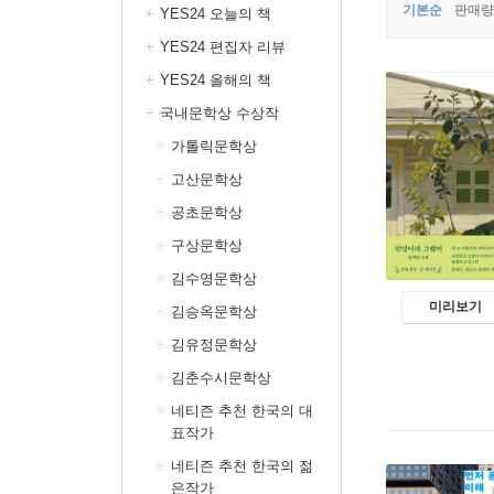
기본순
판매량
YES24 오늘의 책
YES24 편집자 리뷰
YES24 올해의 책
국내문학상 수상작
가톨릭문학상
고산문학상
공초문학상
구상문학상
김수영문학상
미리보기
김승옥문학상
김유정문학상
김춘수시문학상
네티즌 추천 한국의 대
표작가
네티즌 추천 한국의 젊
은작가