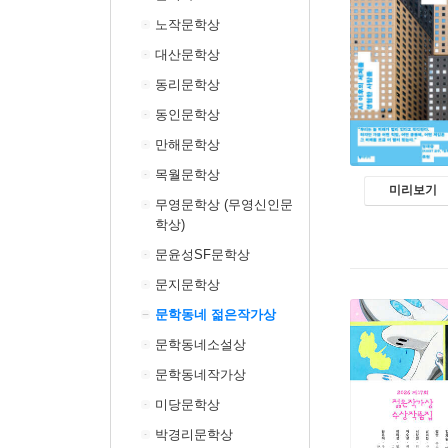
노작문학상
대산문학상
동리문학상
동인문학상
만해문학상
목월문학상
미리보기
무영문학상 (무영신인문
학상)
문윤성SF문학상
문지문학상
문학동네 젊은작가상
문학동네소설상
문학동네작가상
미당문학상
박경리문학상