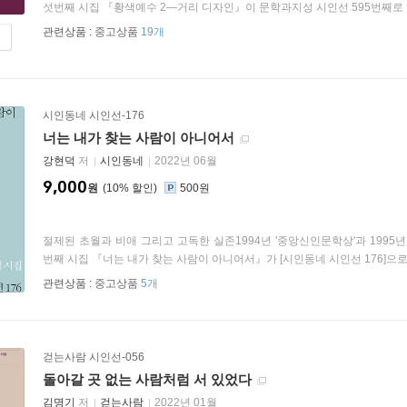
섯번째 시집 『황색예수 2―거리 디자인』이 문학과지성 시인선 595번째로 출간
관련상품 :
중고상품
19개
시인동네 시인선-176
너는 내가 찾는 사람이 아니어서
강현덕
저
시인동네
2022년 06월
9,000
원
10
%
500원
절제된 초월과 비애 그리고 고독한 실존1994년 '중앙신인문학상'과 1995
번째 시집 『너는 내가 찾는 사람이 아니어서』가 [시인동네 시인선 176]으로 
관련상품 :
중고상품
5개
걷는사람 시인선-056
돌아갈 곳 없는 사람처럼 서 있었다
김명기
저
걷는사람
2022년 01월