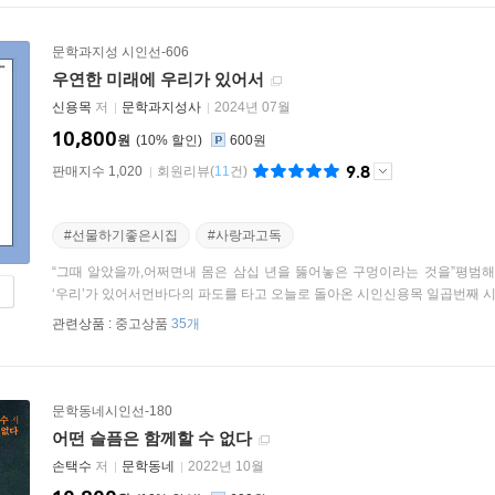
문학과지성 시인선-606
우연한 미래에 우리가 있어서
신용목
저
문학과지성사
2024년 07월
10,800
원
10
%
600원
9.8
판매지수 1,020
회원리뷰
(
11
건)
#선물하기좋은시집
#사랑과고독
“그때 알았을까,어쩌면내 몸은 삼십 년을 뚫어놓은 구멍이라는 것을”평범해
‘우리’가 있어서먼바다의 파도를 타고 오늘로 돌아온 시인신용목 일곱번째 시집 
관련상품 :
중고상품
35개
문학동네시인선-180
어떤 슬픔은 함께할 수 없다
손택수
저
문학동네
2022년 10월