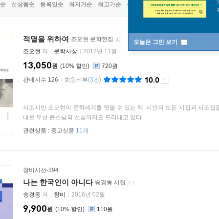
순
신상품순
등록일순
최저가순
최고가순
상품명순
적멸을 위하여
조오현 문학전집
오늘은 그만 보기
조오현
저
문학사상
2012년 11월
13,050
원
10
%
720원
10.0
판매지수 126
회원리뷰
(
3
건)
시조시인 조오현의 문학세계를 엿볼 수 있는 책. 시인의 모든 시집과 시조집
내온 무산 큰스님의 선심까지도 드러내고 있다.
관련상품 :
중고상품
11개
창비시선-394
나는 한국인이 아니다
송경동 시집
송경동
저
창비
2016년 02월
9,900
원
10
%
110원