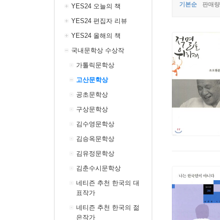
기본순
판매량
YES24 오늘의 책
YES24 편집자 리뷰
YES24 올해의 책
국내문학상 수상작
가톨릭문학상
고산문학상
공초문학상
구상문학상
김수영문학상
김승옥문학상
김유정문학상
김춘수시문학상
네티즌 추천 한국의 대
표작가
네티즌 추천 한국의 젊
은작가