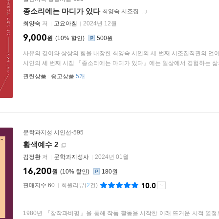
종소리에는 마디가 있다
최양숙 시조집
최양숙
저
고요아침
2024년 12월
9,000
원
10
%
500원
사유의 깊이와 상상의 힘을 내장한 최양숙 시인의 세 번째 시조집직관의 언
시인의 세 번째 시집 『종소리에는 마디가 있다』에는 일상에서 경험하는 삶의
관련상품 :
중고상품
5개
문학과지성 시인선-595
황색예수 2
김정환
저
문학과지성사
2024년 01월
16,200
원
10
%
180원
10.0
판매지수 60
회원리뷰
(
2
건)
1980년 『창작과비평』을 통해 작품 활동을 시작한 이래 뜨거운 시적 열