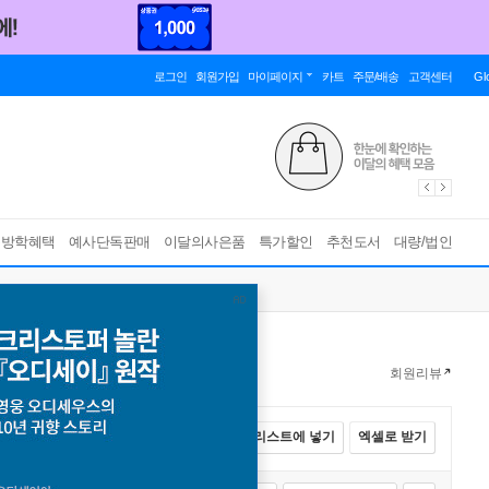
로그인
회원가입
마이페이지
카트
주문/배송
고객센터
Gl
름방학혜택
예사단독판매
이달의사은품
특가할인
추천도서
대량/법인
회원리뷰
전체선택
카트에 넣기
바로구매
리스트에 넣기
엑셀로 받기