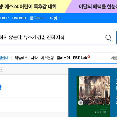
D/LP
DVD/BD
문구
/GIFT
티켓
독서유형검사
RBTI Lab
장안내
채널예스
사락
예스펀딩
클래스24
독서유형검사
여
상