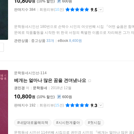
10,800
원
10
%
600원
9.5
판매지수 384
회원리뷰
(
10
건)
문학동네시인선 180번으로 손택수 시인의 여섯번째 시집 『어떤 슬픔은 함께
문예로 작품활동을 시작한 뒤 한국 서정의 특별한 이름으로 자리해온 그가 자신
관련상품 :
중고상품
33개
eBook
8,400원
문학동네시인선-114
베개는 얼마나 많은 꿈을 견뎌냈나요
권민경
저
문학동네
2018년 12월
10,800
원
10
%
600원
9.3
판매지수 192
회원리뷰
(
15
건)
#내맘대로올해의책
#시시한게좋아
#첫시집
문학동네 시인선 114번째 시집으로 권민경 시인의 『베개는 얼마나 많은 꿈