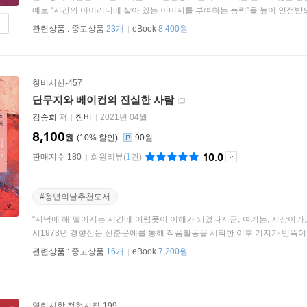
예로 “시간의 아이러니에 살아 있는 이미지를 부여하는 능력”을 높이 인정받으며
관련상품 :
중고상품
23개
eBook
8,400원
창비시선-457
단무지와 베이컨의 진실한 사람
김승희
저
창비
2021년 04월
8,100
원
10
%
90원
10.0
판매지수 180
회원리뷰
(
1
건)
#청년의날추천도서
“저녁에 해 떨어지는 시간에 어렴풋이 이해가 되었다지금, 여기는, 지상이
시1973년 경향신문 신춘문예를 통해 작품활동을 시작한 이후 기지가 번뜩이는
관련상품 :
중고상품
16개
eBook
7,200원
열린시학 정형시집-199