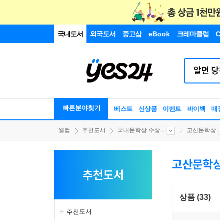
국내도서
외국도서
중고샵
eBook
크레마클럽
C
빠른분야찾기
베스트
신상품
이벤트
바이백
매
웰컴
추천도서
국내문학상 수상...
고산문학상
고산문학
추천도서
상품 (33)
추천도서