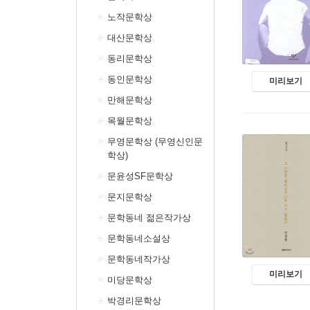
노작문학상
대산문학상
동리문학상
동인문학상
미리보기
만해문학상
목월문학상
무영문학상 (무영신인문
학상)
문윤성SF문학상
문지문학상
문학동네 젊은작가상
문학동네소설상
문학동네작가상
미리보기
미당문학상
박경리문학상