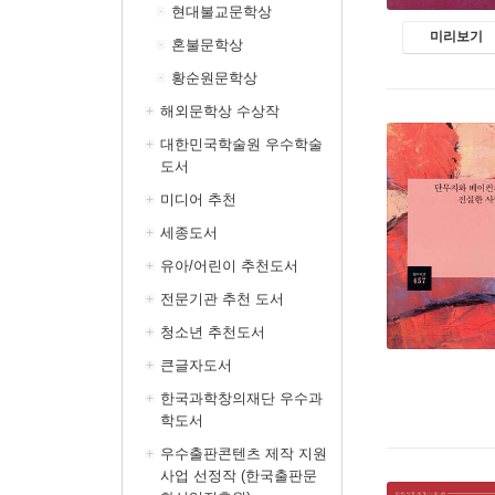
현대불교문학상
미리보기
혼불문학상
황순원문학상
해외문학상 수상작
대한민국학술원 우수학술
도서
미디어 추천
세종도서
유아/어린이 추천도서
전문기관 추천 도서
청소년 추천도서
큰글자도서
한국과학창의재단 우수과
학도서
우수출판콘텐츠 제작 지원
사업 선정작 (한국출판문