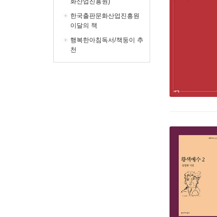
화산업진흥원)
한국출판문화산업진흥원
이달의 책
행복한아침독서/책둥이 추
천