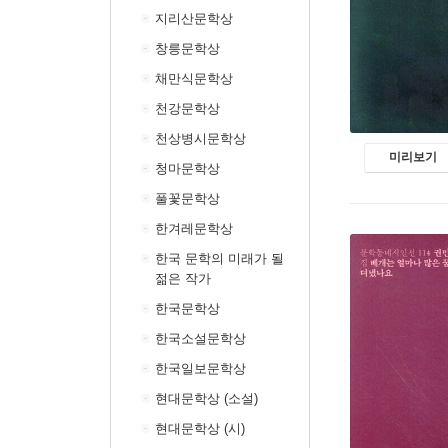
지리산문학상
창릉문학상
채만식문학상
천강문학상
천상병시문학상
미리보기
청마문학상
풀꽃문학상
한겨레문학상
한국 문학의 미래가 될
젊은 작가
한국문학상
한국소설문학상
한국일보문학상
현대문학상 (소설)
현대문학상 (시)