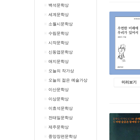
백석문학상
세계문학상
소월시문학상
수림문학상
시작문학상
신동엽문학상
애지문학상
오늘의 작가상
오늘의 젊은 예술가상
미리보기
이산문학상
이상문학상
이효석문학상
전태일문학상
제주문학상
중앙장편문학상