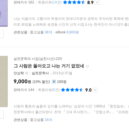
8.9
판매지수 162
회원리뷰
(
18
건)
나는 아픔이며 고통이며 투쟁이며 연대다자본과 권력의 무자비한 폭력에 맨
리로 희망을 노래해온 송경동 시인의 신작 시집 [나는 한국인이 아니다]가 출간되
관련상품 :
중고상품
38개
eBook
8,800원
실천문학의 시집(실천시선)-220
그 사람은 돌아오고 나는 거기 없었네
안상학
저
실천문학사
2014년 07월
9,000
원
10
%
100원
9.0
판매지수 144
회원리뷰
(
6
건)
사랑의 통증과 슬픔의 깊이를 노래하는 ‘심장의 시인’ 1988년 『중앙일보』
천문학사에서 출간되었다. 전작 『그대 무사한가』, 『안동소주』, 『오래된 엽
관련상품 :
중고상품
18개