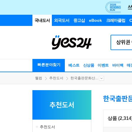
국내도서
외국도서
중고샵
eBook
크레마클럽
C
빠른분야찾기
베스트
신상품
이벤트
바이백
매
웰컴
추천도서
한국출판문화산...
한국출판문
추천도서
상품 (2,314
추천도서