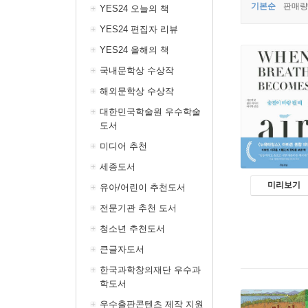
기본순
판매량
YES24 오늘의 책
YES24 편집자 리뷰
YES24 올해의 책
국내문학상 수상작
해외문학상 수상작
대한민국학술원 우수학술
도서
미디어 추천
세종도서
미리보기
유아/어린이 추천도서
전문기관 추천 도서
청소년 추천도서
큰글자도서
한국과학창의재단 우수과
학도서
우수출판콘텐츠 제작 지원