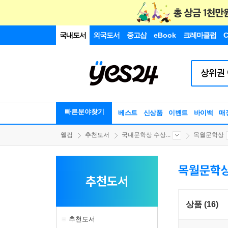
국내도서
외국도서
중고샵
eBook
크레마클럽
C
빠른분야찾기
베스트
신상품
이벤트
바이백
매
웰컴
추천도서
국내문학상 수상...
목월문학상
목월문학
추천도서
상품 (16)
추천도서