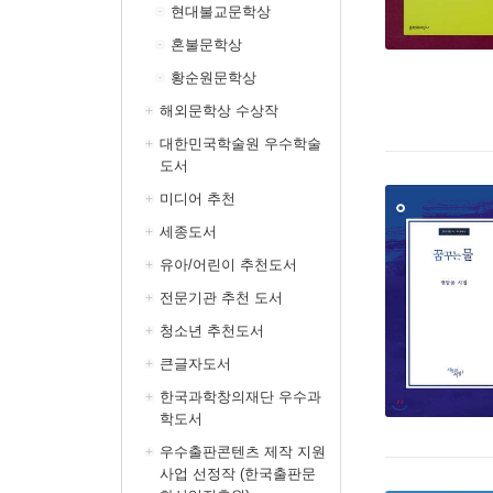
현대불교문학상
혼불문학상
황순원문학상
해외문학상 수상작
대한민국학술원 우수학술
도서
미디어 추천
세종도서
유아/어린이 추천도서
전문기관 추천 도서
청소년 추천도서
큰글자도서
한국과학창의재단 우수과
학도서
우수출판콘텐츠 제작 지원
사업 선정작 (한국출판문