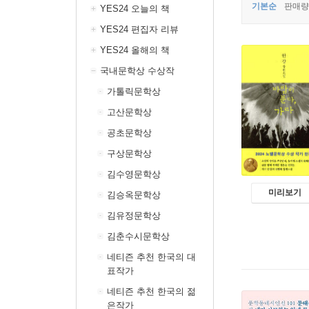
기본순
판매량
YES24 오늘의 책
YES24 편집자 리뷰
YES24 올해의 책
국내문학상 수상작
가톨릭문학상
고산문학상
공초문학상
구상문학상
김수영문학상
미리보기
김승옥문학상
김유정문학상
김춘수시문학상
네티즌 추천 한국의 대
표작가
네티즌 추천 한국의 젊
은작가