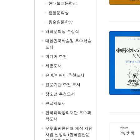
현대불교문학상
혼불문학상
황순원문학상
해외문학상 수상작
대한민국학술원 우수학술
도서
미디어 추천
세종도서
유아/어린이 추천도서
전문기관 추천 도서
청소년 추천도서
큰글자도서
한국과학창의재단 우수과
학도서
우수출판콘텐츠 제작 지원
사업 선정작 (한국출판문