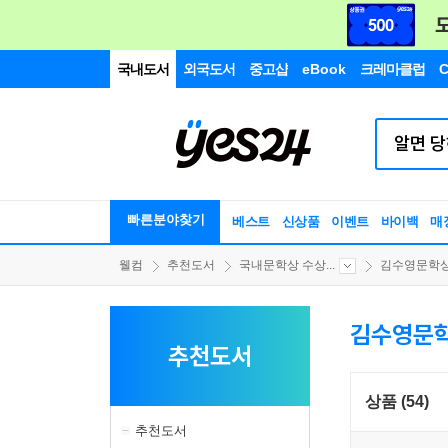
국내도서
외국도서
중고샵
eBook
크레마클럽
C
빠른분야찾기
베스트
신상품
이벤트
바이백
매
웰컴
추천도서
국내문학상 수상...
김수영문학
김수영문
추천도서
상품 (54)
추천도서