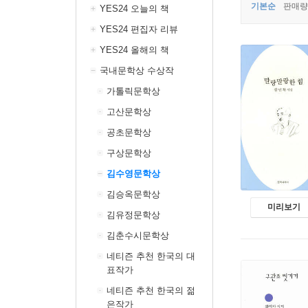
기본순
판매량
YES24 오늘의 책
YES24 편집자 리뷰
YES24 올해의 책
국내문학상 수상작
가톨릭문학상
고산문학상
공초문학상
구상문학상
김수영문학상
김승옥문학상
미리보기
김유정문학상
김춘수시문학상
네티즌 추천 한국의 대
표작가
네티즌 추천 한국의 젊
은작가