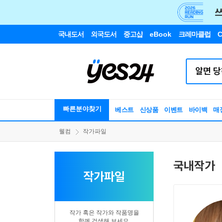
국내도서
외국도서
중고샵
eBook
크레마클럽
C
빠른분야찾기
베스트
신상품
이벤트
바이백
매
웰컴
작가파일
국내작가
작가파일
작가 혹은 작가와 작품명을
함께 검색해 보세요.