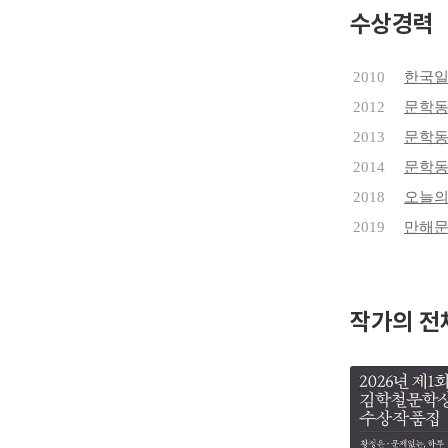
수상경력
2010
한국
2012
문학동
2013
문학동
2014
문학동
2018
오늘의
2019
만해
작가의 전