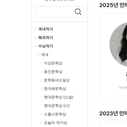
2025년 
국내작가
해외작가
수상작가
국내
이상문학상
동인문학상
문학동네소설상
국내
한겨레문학상
현대문학상 (소설)
현대문학상 (시)
2023년 
소월시문학상
오늘의 작가상