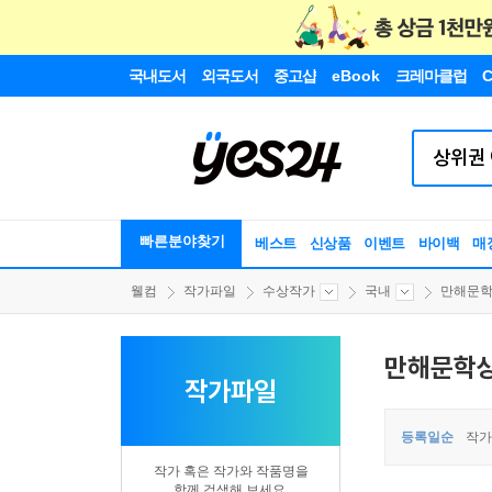
국내도서
외국도서
중고샵
eBook
크레마클럽
C
빠른분야찾기
베스트
신상품
이벤트
바이백
매
웰컴
작가파일
수상작가
국내
만해문
만해문학
작가파일
등록일순
작가
작가 혹은 작가와 작품명을
함께 검색해 보세요.