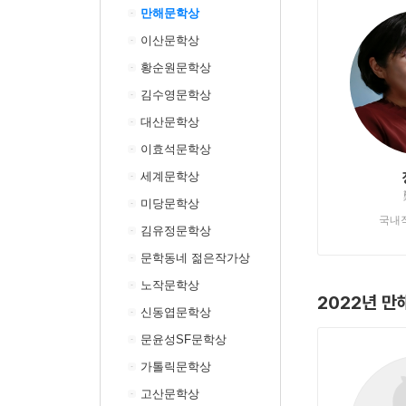
만해문학상
이산문학상
황순원문학상
김수영문학상
대산문학상
이효석문학상
세계문학상
미당문학상
국내
김유정문학상
문학동네 젊은작가상
노작문학상
2022년 
신동엽문학상
문윤성SF문학상
가톨릭문학상
고산문학상