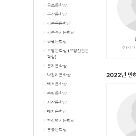
공초문학상
구상문학상
김승옥문학상
김춘수시문학상
목월문학상
국내작가
무영문학상 (무영신인문
학상)
문지문학상
2022년 
박경리문학상
백석문학상
수림문학상
시작문학상
애지문학상
천상병시문학상
혼불문학상