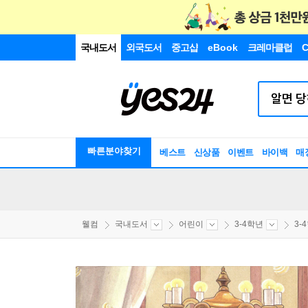
국내도서
외국도서
중고샵
eBook
크레마클럽
C
빠른분야찾기
베스트
신상품
이벤트
바이백
매
웰컴
국내도서
어린이
3-4학년
3-