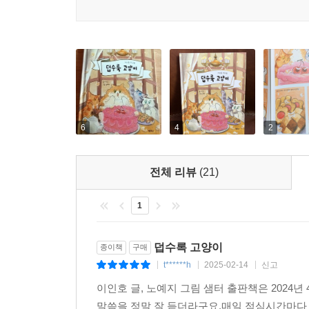
6
4
2
전체 리뷰
(21)
1
덥수록 고양이
종이책
구매
t******h
2025-02-14
신고
|
|
|
이인호 글, 노예지 그림 샘터 출판책은 2024
말씀을 정말 잘 듣더라구요.매일 점심시간마다 