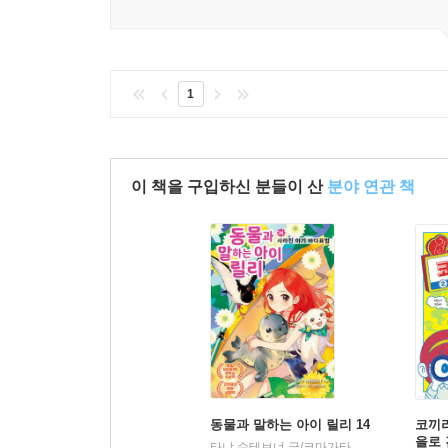
1
이 책을 구입하신 분들이 산
분야 연관 책
동물과 말하는 아이 릴리 14
코끼리
을로 
타냐 슈테브너 글/코마가타 그림/김현희 역