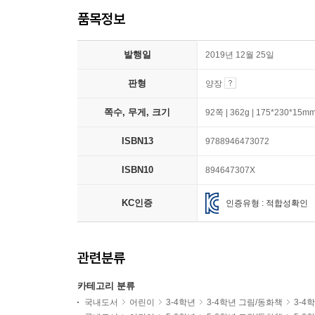
품목정보
발행일
2019년 12월 25일
판형
양장
쪽수, 무게, 크기
92쪽 | 362g | 175*230*15m
ISBN13
9788946473072
ISBN10
894647307X
KC인증
인증유형 : 적합성확인
관련분류
카테고리 분류
국내도서
어린이
3-4학년
3-4학년 그림/동화책
3-4