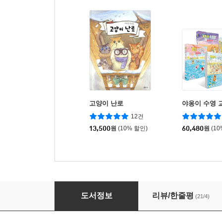
고양이 난로
야옹이 수영 
12건
13,500
원
(10% 할인)
60,480
원
(1
덥수룩 고양이
도서정보
리뷰/한줄평
(21/4)