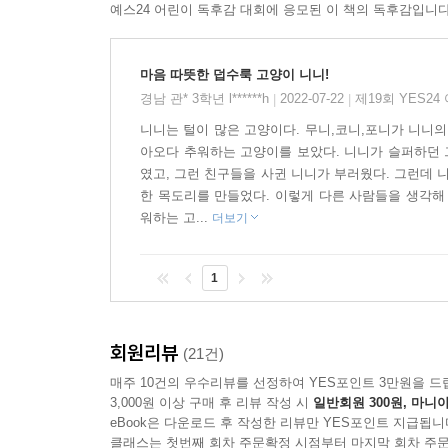
예스24 어린이 독후감 대회에 응모된 이 책의 독후감입니다
마음 따뜻한 덥수룩 고양이 니니!
경남 관* 3학년 l******h
2022-07-22
제19회 YES2
|
|
니니는 털이 많은 고양이다. 무니,코니,포니가 니니의
아오다 추워하는 고양이를 보았다. 니니가 슬퍼하던 그
였고, 그런 친구들을 사귄 니니가 부러웠다. 그런데 
한 목도리를 만들었다. 이렇게 다른 사람들을 생각해
워하는 고...
더보기
1
회원리뷰
(21건)
매주 10건의 우수리뷰를 선정하여 YES포인트 3만원을 드
3,000원 이상 구매 후 리뷰 작성 시
일반회원 300원, 마니아
eBook은 다운로드 후 작성한 리뷰만 YES포인트 지급됩니
클래스는 첫번째 회차 주문확정 시점부터 마지막 회차 주문