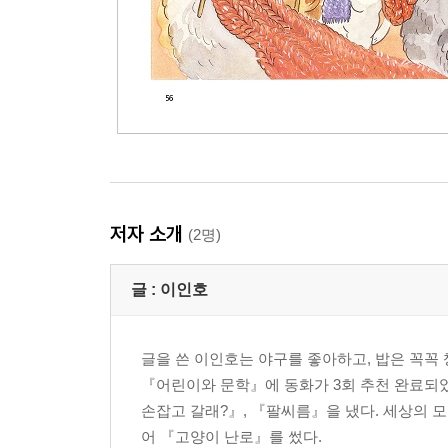
저자 소개
(2명)
글 :
이인호
글을 쓴 이인호는 야구를 좋아하고, 밥은 꼭꼭 
『어린이와 문학』에 동화가 3회 추천 완료되었
손잡고 갈래?』, 『팔씨름』을 냈다. 세상의 
어 『고양이 난로』를 썼다.