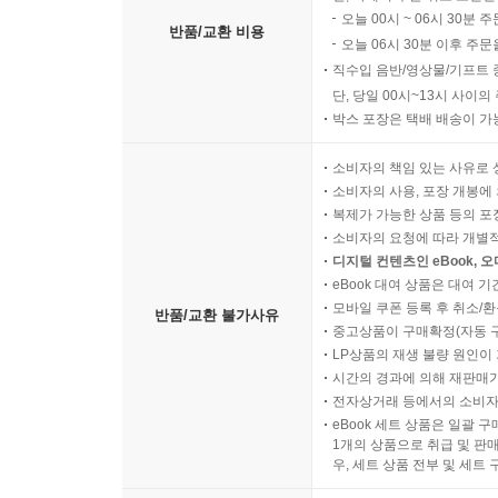
오늘 00시 ~ 06시 30분 
반품/교환 비용
오늘 06시 30분 이후 주문
직수입 음반/영상물/기프트 
단, 당일 00시~13시 사이
박스 포장은 택배 배송이 가
소비자의 책임 있는 사유로 
소비자의 사용, 포장 개봉에 
복제가 가능한 상품 등의 포장을 
소비자의 요청에 따라 개별
디지털 컨텐츠인 eBook, 
eBook 대여 상품은 대여 기
모바일 쿠폰 등록 후 취소/환
반품/교환 불가사유
중고상품이 구매확정(자동 
LP상품의 재생 불량 원인이 기
시간의 경과에 의해 재판매가
전자상거래 등에서의 소비자
eBook 세트 상품은 일괄 
1개의 상품으로 취급 및 판매
우, 세트 상품 전부 및 세트