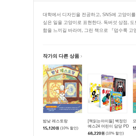
대학에서 디자인을 전공하고, SNS에 고양이를 
싶은 일을 고양이로 표현한다. 독버섯 상점, 
함을 느끼길 바라며, 그린 책으로 『덥수룩 고
작가의 다른 상품
밤낮 레스토랑
[책읽는아이들] 백정민
예스24 어린이 담당 PD
15,120
원
(10% 할인)
1
추천 초등 1~2학년 세
68,220
원
(10% 할인)