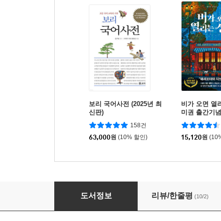
보리 국어사전 (2025년 최
비가 오면 열리
신판)
미권 출간기념
158건
63,000
원
(10% 할인)
15,120
원
(10
고양이 난로
도서정보
리뷰/한줄평
(10/2)