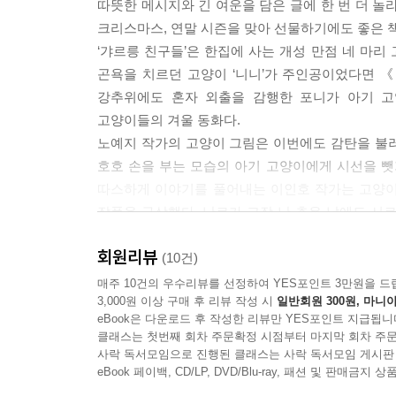
따뜻한 메시지와 긴 여운을 담은 글에 한 번 더 놀
크리스마스, 연말 시즌을 맞아 선물하기에도 좋은 
‘갸르릉 친구들’은 한집에 사는 개성 만점 네 마
곤욕을 치르던 고양이 ‘니니’가 주인공이었다면 《
강추위에도 혼자 외출을 감행한 포니가 아기 고
고양이들의 겨울 동화다.
노예지 작가의 고양이 그림은 이번에도 감탄을 불
호호 손을 부는 모습의 아기 고양이에게 시선을 뺏
따스하게 이야기를 풀어내는 이인호 작가는 고양이들
작품을 구상했다. 난로가 고장 난 추운 날에도 서
시대에 울림 있는 메시지를 전한다.
회원리뷰
(10건)
추운 겨울 ‘나눌 것’을 찾아내 더욱더 따뜻해진 고
매주 10건의 우수리뷰를 선정하여 YES포인트 3만원을 드
3,000원 이상 구매 후 리뷰 작성 시
일반회원 300원, 마니아
eBook은 다운로드 후 작성한 리뷰만 YES포인트 지급됩니
‘갸르릉 친구들’의 첫 번째 작품인 《덥수룩 고양
클래스는 첫번째 회차 주문확정 시점부터 마지막 회차 주문
있다는 사실에 기뻐한다. 《고양이 난로》에서 고양
사락 독서모임으로 진행된 클래스는 사락 독서모임 게시판
마음의 온도. 두 가지를 작고 여린 존재에게 나누
eBook 페이백, CD/LP, DVD/Blu-ray, 패션 및 판매금
내가 가진 것을 내 주변의 이들에게 건네는 마음임을