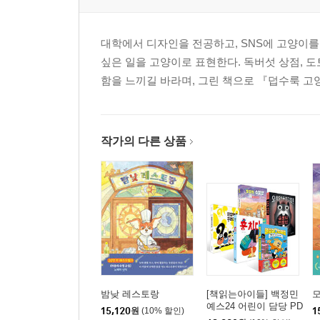
대학에서 디자인을 전공하고, SNS에 고양이를 
싶은 일을 고양이로 표현한다. 독버섯 상점, 
함을 느끼길 바라며, 그린 책으로 『덥수룩 고
작가의 다른 상품
밤낮 레스토랑
[책읽는아이들] 백정민
예스24 어린이 담당 PD
15,120
원
(10% 할인)
1
추천 초등 1~2학년 세