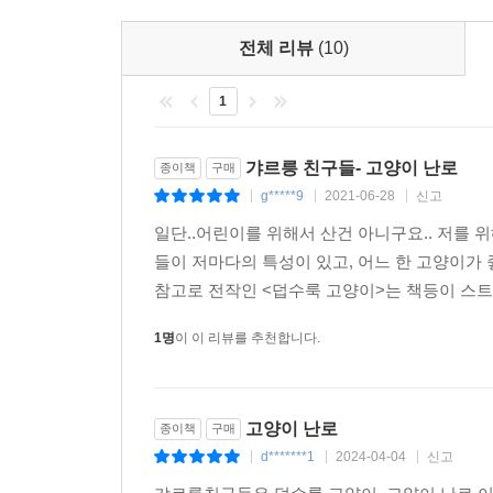
전체 리뷰
(10)
1
갸르릉 친구들- 고양이 난로
종이책
구매
g*****9
2021-06-28
신고
|
|
|
일단..어린이를 위해서 산건 아니구요.. 저를 
들이 저마다의 특성이 있고, 어느 한 고양이가
참고로 전작인 <덥수룩 고양이>는 책등이 스트로
1명
이 이 리뷰를 추천합니다.
고양이 난로
종이책
구매
d*******1
2024-04-04
신고
|
|
|