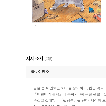
저자 소개
(2명)
글 :
이인호
글을 쓴 이인호는 야구를 좋아하고, 밥은 꼭꼭 
『어린이와 문학』에 동화가 3회 추천 완료되었
손잡고 갈래?』, 『팔씨름』을 냈다. 세상의 