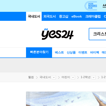
국내도서
외국도서
중고샵
eBook
크레마클럽
C
빠른분야찾기
베스트
신상품
이벤트
바이백
매
웰컴
국내도서
어린이
1-2학년
1-