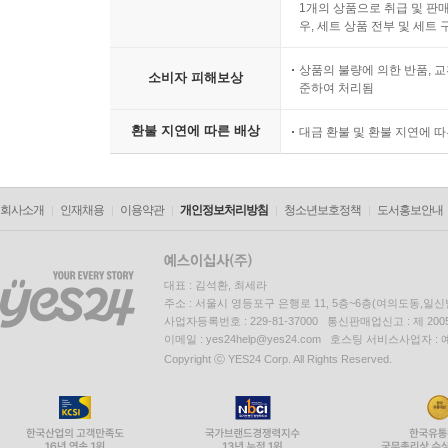
1개의 상품으로 취급 및 판매
우, 세트 상품 전부 및 세트
상품의 불량에 의한 반품, 교
소비자 피해보상
준하여 처리됨
환불 지연에 따른 배상
대금 환불 및 환불 지연에 
회사소개
인재채용
이용약관
개인정보처리방침
청소년보호정책
도서홍보안내
대표 : 김석환, 최세라
주소 : 서울시 영등포구 은행로 11, 5층~6층(여의도동,일신
사업자등록번호 : 229-81-37000 통신판매업신고 : 제 200
이메일 : yes24help@yes24.com 호스팅 서비스사업자 :
Copyright ⓒ YES24 Corp. All Rights Reserved.