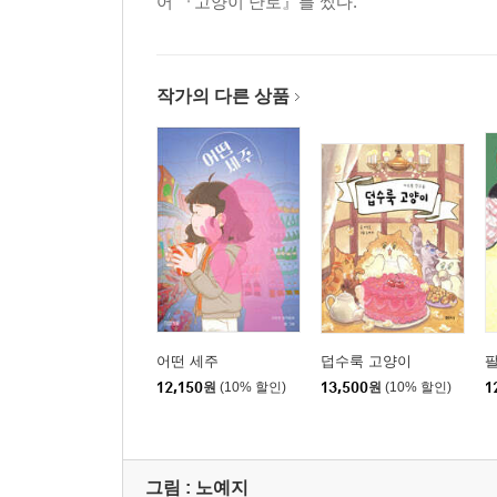
어 『고양이 난로』를 썼다.
작가의 다른 상품
어떤 세주
덥수룩 고양이
12,150
원
(10% 할인)
13,500
원
(10% 할인)
1
그림 :
노예지