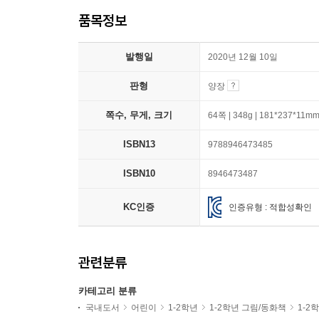
품목정보
발행일
2020년 12월 10일
판형
양장
쪽수, 무게, 크기
64쪽 | 348g | 181*237*11m
ISBN13
9788946473485
ISBN10
8946473487
KC인증
인증유형 : 적합성확인
관련분류
카테고리 분류
국내도서
어린이
1-2학년
1-2학년 그림/동화책
1-2