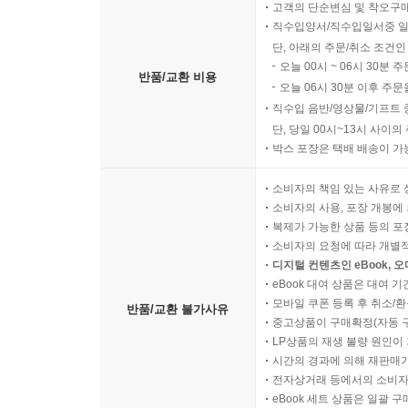
고객의 단순변심 및 착오구
직수입양서/직수입일서중 일
단, 아래의 주문/취소 조건인
오늘 00시 ~ 06시 30분 
반품/교환 비용
오늘 06시 30분 이후 주문
직수입 음반/영상물/기프트 
단, 당일 00시~13시 사이
박스 포장은 택배 배송이 가
소비자의 책임 있는 사유로 
소비자의 사용, 포장 개봉에 
복제가 가능한 상품 등의 포장을 
소비자의 요청에 따라 개별
디지털 컨텐츠인 eBook, 
eBook 대여 상품은 대여 기
모바일 쿠폰 등록 후 취소/환
반품/교환 불가사유
중고상품이 구매확정(자동 
LP상품의 재생 불량 원인이 기
시간의 경과에 의해 재판매가
전자상거래 등에서의 소비자
eBook 세트 상품은 일괄 