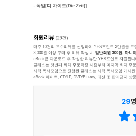
가는 스토리로 독자들의 사랑과 평단의 주목을 동시에 
- 독일[디 차이트(Die Zeit)]
선정, 미국 [커커스 리뷰] 선정 최고의 책, 영국 [
평범한 날들을 자유와 모험으로 채워 나가는 아키시
아키시는 마르그리트 아부에의 어린 시절을 바탕으
회원리뷰
(29건)
캐릭터가 완성됐다. 인물과 대사는 물론, DVD를 
매주 10건의 우수리뷰를 선정하여 YES포인트 3만원을 드
묘사가 보는 재미를 더한다.
3,000원 이상 구매 후 리뷰 작성 시
일반회원 300원, 마니아
eBook은 다운로드 후 작성한 리뷰만 YES포인트 지급됩니
클래스는 첫번째 회차 주문확정 시점부터 마지막 회차 주문
각 권은 짤막한 단편 만화로 구성된다. 불청객의
사락 독서모임으로 진행된 클래스는 사락 독서모임 게시판
취미인 반려동물 원숭이까지! ‘아무리 웃음에 인색한
eBook 페이백, CD/LP, DVD/Blu-ray, 패션 및 판매금
‘아프리카에서 온 삐삐’…… 자기 주도적이고 당찬
29
명
아키시는 어린이 책에서 보기 드문 악동 여자아이
벗어나기 어려웠다. 아키시는 그런 역할의 한계를 
여자는 골대나 지키라는 남자아이에게 주눅 들거나