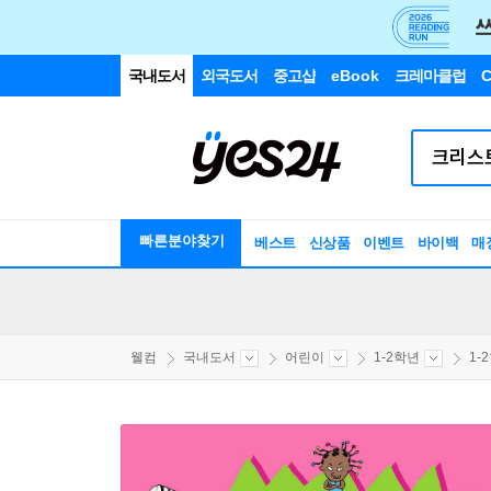
국내도서
외국도서
중고샵
eBook
크레마클럽
C
빠른분야찾기
베스트
신상품
이벤트
바이백
매
웰컴
국내도서
어린이
1-2학년
1-