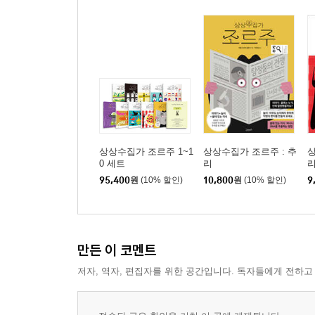
상상수집가 조르주 1~1
상상수집가 조르주 : 추
상
0 세트
리
95,400
원
(10% 할인)
10,800
원
(10% 할인)
9
만든 이 코멘트
저자, 역자, 편집자를 위한 공간입니다. 독자들에게 전하고