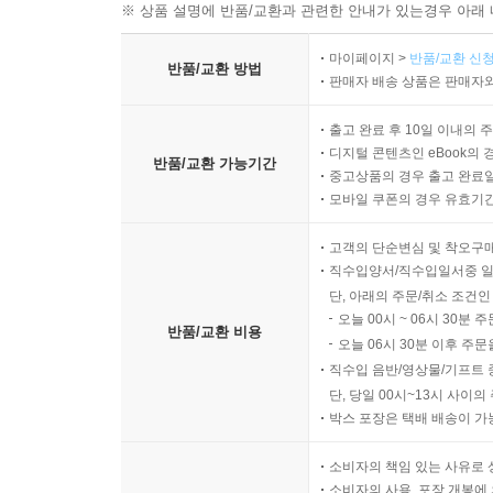
※ 상품 설명에 반품/교환과 관련한 안내가 있는경우 아래 
마이페이지 >
반품/교환 신청
반품/교환 방법
판매자 배송 상품은 판매자와
출고 완료 후 10일 이내의 
디지털 콘텐츠인 eBook의 
반품/교환 가능기간
중고상품의 경우 출고 완료일
모바일 쿠폰의 경우 유효기간(
고객의 단순변심 및 착오구
직수입양서/직수입일서중 일
단, 아래의 주문/취소 조건인
오늘 00시 ~ 06시 30분 
반품/교환 비용
오늘 06시 30분 이후 주문
직수입 음반/영상물/기프트 
단, 당일 00시~13시 사이
박스 포장은 택배 배송이 가
소비자의 책임 있는 사유로 
소비자의 사용, 포장 개봉에 