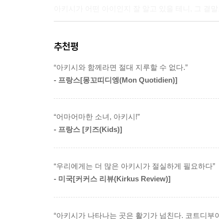
아키시가 어떤 아이인지 잘 알고 있을 테니, 그 결말
- [아키시]시리즈 소개
추천평
- 스웨덴 2018 ‘피터 팬 상’ 수상작
“아키시와 함께라면 절대 지루할 수 없다.”
- 프랑스 교육부 추천 도서
- 프랑스[몽꼬띠디엥(Mon Quotidien)]
- 미국 [커커스 리뷰] 선정 2018 최고의 책
- 영국 [폴 그래빗] 선정 2018 TOP 25 그래픽 노블
- 앙굴렘 국제만화페스티벌 2006 수상 작가
“어마어마한 소녀, 아키시!”
- 2019 놈모 상 최고의 코믹·그래픽 노블 수상작
- 프랑스 [키즈(Kids)]
- 2019 나다움어린이책 다양성 부문 선정작
‘웃다가 배가 아픈 책’…… 어마어마한 장난꾸러기 
“우리에게는 더 많은 아키시가 절실하게 필요하다”
- 미국[커커스 리뷰(Kirkus Review)]
프랑스를 시작으로 독일, 미국, 스웨덴 등에서 출간
앙굴렘 국제만화페스티벌에서 신인상을 수상(200
자유분방한 소녀 아키시의 활기차고 웃음 터지게 
“아키시가 나타나는 곳은 활기가 넘친다. 코트디부아