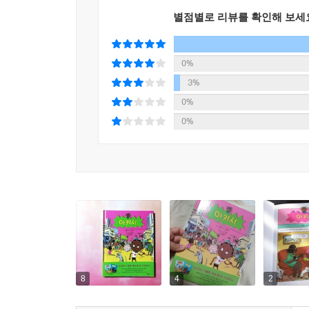
여자만 긴 머리를 아프게 땋아야 하는 게 싫어 친
별점별로 리뷰를 확인해 보세
적극적인 모습은 작가가 독자들에게 전하고 싶은 
배제, 차별에 맞설 줄 안다.”라고 말하며 아키시와
물론, 새로운 여성상을 발견하고 상상해 볼 기회도 
0%
3%
머릿니, 만화 캐릭터, 치과…… 친근하게 다가오는
0%
0%
해외여행이 활발해졌다고는 하지만, 어린이들에
코트디부아르의 풍경과 문화에 대한 호기심을 풀
사실이다. 치과에 가기 무서워하고, 만화 캐릭
머릿니를 다룬 에피소드 역시 먼 나라의 이야기만은
멀게만 생각했던 아프리카가 조금은 가까워질 것이
[작가의 한마디]
아키시는 자신의 이야기를 통해 자신의 세계를 보여 
8
4
2
있는지를 상기시켜 줍니다. 그런 의미에서 아키시와 