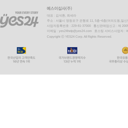
대표 : 김석환, 최세라
주소 : 서울시 영등포구 은행로 11, 5층~6층(여의도동,일신
사업자등록번호 : 229-81-37000 통신판매업신고 : 제 200
이메일 : yes24help@yes24.com 호스팅 서비스사업자 :
Copyright ⓒ YES24 Corp. All Rights Reserved.