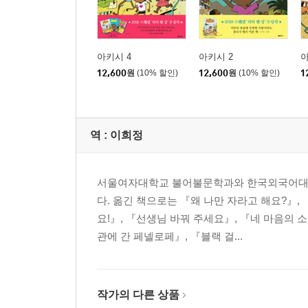
아키시 4
아키시 2
아
12,600
원
(10% 할인)
12,600
원
(10% 할인)
1
역 :
이희정
서울여자대학교 불어불문학과와 한국외국어대학
다. 옮긴 책으로는 『왜 나만 자라고 해요?』, 
요!』, 『선생님 바꿔 주세요』, 『네 마음의
관에 간 페넬로페』, 『블랙 걸...
작가의 다른 상품