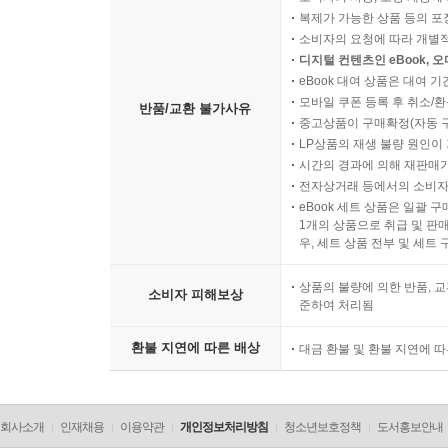
복제가 가능한 상품 등의 포장을 
소비자의 요청에 따라 개별
디지털 컨텐츠인 eBook, 
eBook 대여 상품은 대여 기
모바일 쿠폰 등록 후 취소/환
반품/교환 불가사유
중고상품이 구매확정(자동 
LP상품의 재생 불량 원인이 기
시간의 경과에 의해 재판매가
전자상거래 등에서의 소비자
eBook 세트 상품은 일괄 
1개의 상품으로 취급 및 판매
우, 세트 상품 전부 및 세트
상품의 불량에 의한 반품, 교
소비자 피해보상
준하여 처리됨
환불 지연에 따른 배상
대금 환불 및 환불 지연에 
회사소개
인재채용
이용약관
개인정보처리방침
청소년보호정책
도서홍보안내