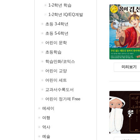
1-2학년 학습
1-2학년 IQ/EQ계발
초등 3-4학년
초등 5-6학년
어린이 문학
초등학습
학습만화/코믹스
미리보기
어린이 교양
어린이 세트
교과서수록도서
어린이 정가제 Free
에세이
여행
역사
예술