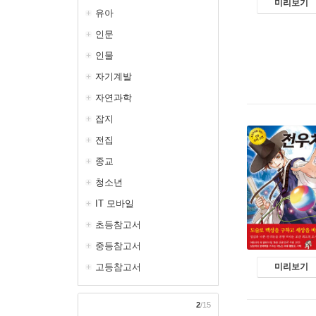
미리보기
유아
인문
인물
자기계발
자연과학
잡지
전집
종교
청소년
IT 모바일
초등참고서
중등참고서
고등참고서
미리보기
2
/15