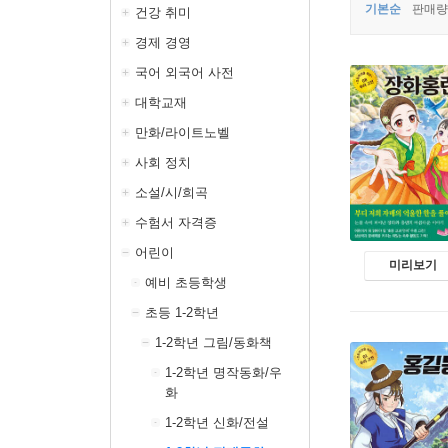
기본순
판매량
건강 취미
경제 경영
국어 외국어 사전
대학교재
만화/라이트노벨
사회 정치
소설/시/희곡
수험서 자격증
어린이
미리보기
예비 초등학생
초등 1-2학년
1-2학년 그림/동화책
1-2학년 명작동화/우
화
1-2학년 신화/전설