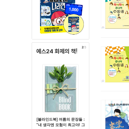
2
/3
예스24 화제의 책!
[블라인드북] 여름의 문장들 :
"내 생각엔 모험이 최고야! 그
러니까 이번 여름방학엔 모험