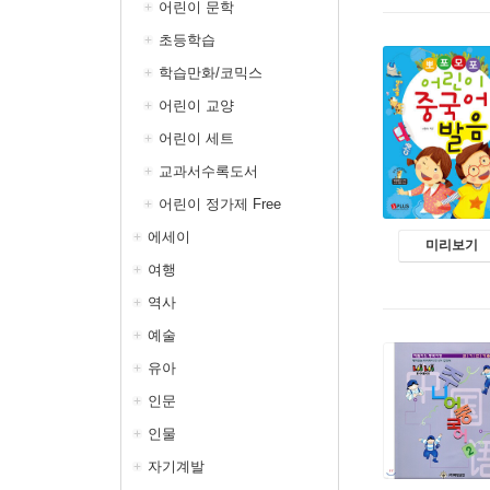
어린이 문학
초등학습
학습만화/코믹스
어린이 교양
어린이 세트
교과서수록도서
어린이 정가제 Free
에세이
미리보기
여행
역사
예술
유아
인문
인물
자기계발