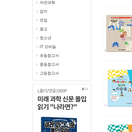
자연과학
잡지
전집
종교
청소년
IT 모바일
초등참고서
중등참고서
고등참고서
5
/14