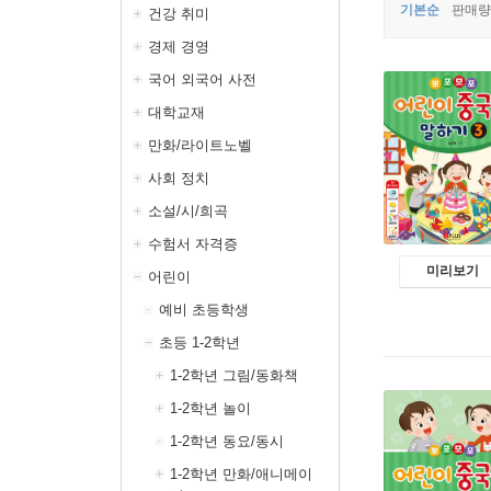
기본순
판매량
건강 취미
경제 경영
국어 외국어 사전
대학교재
만화/라이트노벨
사회 정치
소설/시/희곡
수험서 자격증
미리보기
어린이
예비 초등학생
초등 1-2학년
1-2학년 그림/동화책
1-2학년 놀이
1-2학년 동요/동시
1-2학년 만화/애니메이