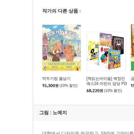
작가의 다른 상품
깍두기랑 줄넘기
[책읽는아이들] 백정민
곰
예스24 어린이 담당 PD
15,300
원
(10% 할인)
1
추천 초등 1~2학년 세
68,220
원
(10% 할인)
트
그림 :
노예지
대학에서 디자인을 전공하고, SNS에 고양이를 