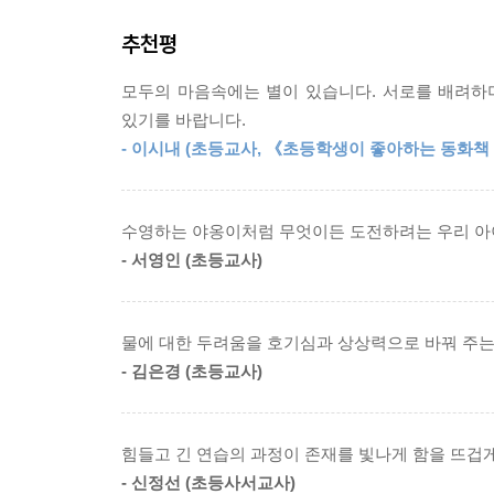
어린이들의 최애 도서라는 명성답게 이번 권 역시 오
추천평
★2025년 광주시 올해의 한 책
모두의 마음속에는 별이 있습니다. 서로를 배려하며
★2024년 아산시 올해의 한 책
있기를 바랍니다.
★2024년 동대문구 올해의 한 책
- 이시내 (초등교사, 《초등학생이 좋아하는 동화책 2
★대만 · 태국 판권 수출작
★서울특별시교육청어린이도서관 권장 도서
★책씨앗 한 학기 한 권 읽기 추천 도서
수영하는 야옹이처럼 무엇이든 도전하려는 우리 아
★아침독서 추천 도서
- 서영인 (초등교사)
작가의 말
물에 대한 두려움을 호기심과 상상력으로 바꿔 주는
“하고 싶은 걸 하려면 나의 다짐과 노력뿐 아니라 
- 김은경 (초등교사)
야호 마을 고양이들이 수영장을 ‘모두의 수영장’으로
“야옹이들이 머나먼 사막까지 나가게 되었어요. 이게
힘들고 긴 연습의 과정이 존재를 빛나게 함을 뜨겁
야옹이들을 그리며 무척 즐거웠습니다. 우리 일상에서
- 신정선 (초등사서교사)