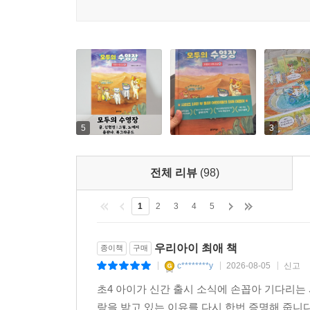
5
3
전체 리뷰
(98)
1
2
3
4
5
우리아이 최애 책
종이책
구매
c********y
2026-08-05
신고
|
|
|
초4 아이가 신간 출시 소식에 손꼽아 기다리는
랑을 받고 있는 이유를 다시 한번 증명해 줍니다