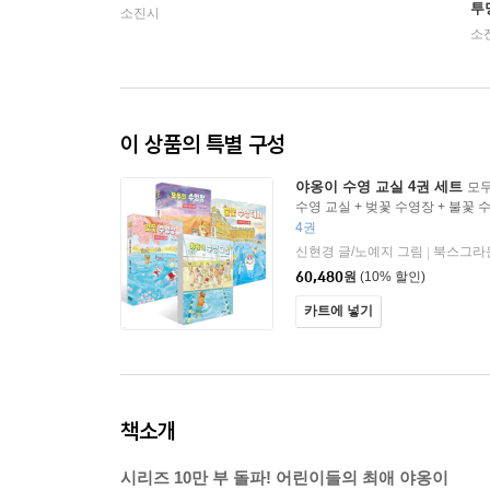
투
소진시
소
이 상품의 특별 구성
야옹이 수영 교실 4권 세트
모두
수영 교실 + 벚꽃 수영장 + 불꽃 
4권
신현경 글/노예지 그림
북스그라
|
60,480
원
(10% 할인)
카트에 넣기
책소개
시리즈 10만 부 돌파! 어린이들의 최애 야옹이