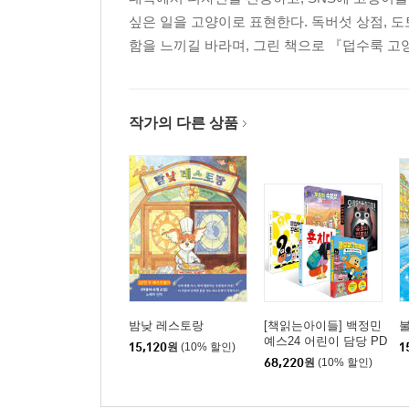
싶은 일을 고양이로 표현한다. 독버섯 상점, 
함을 느끼길 바라며, 그린 책으로 『덥수룩 고
작가의 다른 상품
밤낮 레스토랑
[책읽는아이들] 백정민
불
예스24 어린이 담당 PD
15,120
원
(10% 할인)
1
추천 초등 1~2학년 세
68,220
원
(10% 할인)
트