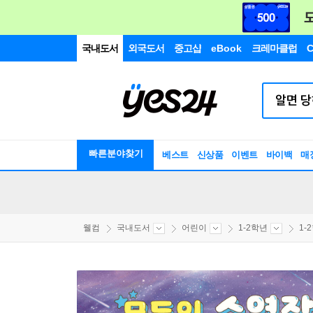
국내도서
외국도서
중고샵
eBook
크레마클럽
C
빠른분야찾기
베스트
신상품
이벤트
바이백
매
웰컴
국내도서
어린이
1-2학년
1-