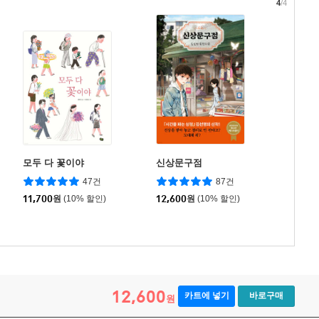
4
/4
모두 다 꽃이야
신상문구점
47건
87건
11,700
원
(10% 할인)
12,600
원
(10% 할인)
12,600
카트에 넣기
바로구매
원