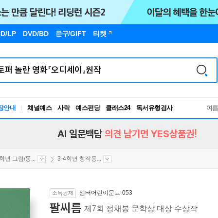
D/LP
DVD/BD
문구
/GIFT
티켓
독서유형검사
장안내
채널예스
사락
예스펀딩
클래스24
여
RBTI Lab
독서유형검사
AI 일문백답
의견 남기면 YES상품권!
4학년 그림/동...
3-4학년 창작동...
샘터어린이문고-053
소득공제
팔씨름
제7회 정채봉 문학상 대상 수상작