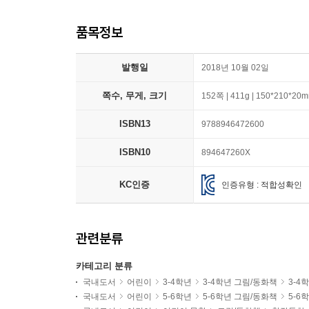
품목정보
발행일
2018년 10월 02일
쪽수, 무게, 크기
152쪽 | 411g | 150*210*20
ISBN13
9788946472600
ISBN10
894647260X
KC인증
인증유형 : 적합성확인
관련분류
카테고리 분류
국내도서
어린이
3-4학년
3-4학년 그림/동화책
3-4
국내도서
어린이
5-6학년
5-6학년 그림/동화책
5-6