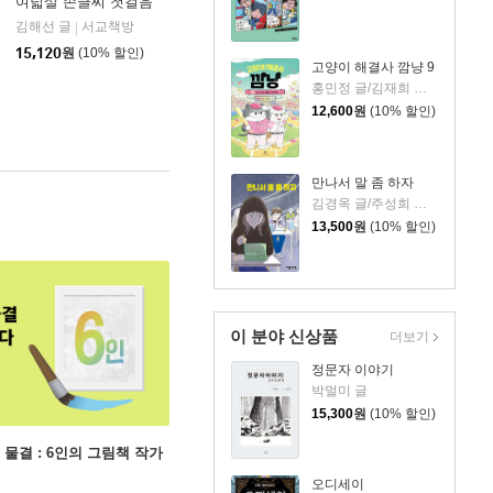
여덟살 손글씨 첫걸음
김해선 글
서교책방
|
아울북
|
15,120
원
(10% 할인)
고양이 해결사 깜냥 9
홍민정 글/김재희 그림
12,600
원
(10% 할인)
만나서 말 좀 하자
김경옥 글/주성희 그림
13,500
원
(10% 할인)
이 분야 신상품
더보기
정문자 이야기
박멀미 글
15,300
원
(10% 할인)
 물결 : 6인의 그림책 작가
오디세이