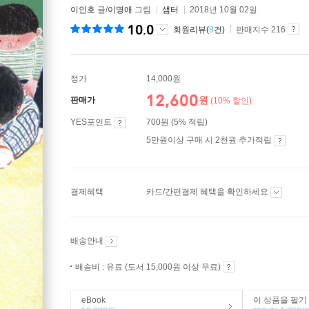
이인호
글/
이명애
그림
샘터
2018년 10월 02일
10.0
회원리뷰(
8
건)
판매지수 216
정가
14,000원
12,600
원
판매가
(10% 할인)
YES포인트
700원 (5% 적립)
5만원이상 구매 시 2천원 추가적립
결제혜택
카드/간편결제 혜택을 확인하세요
배송안내
배송비 : 유료 (도서 15,000원 이상 무료)
eBook
이 상품을 팔기