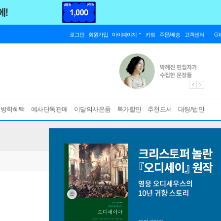
로그인
회원가입
마이페이지
카트
주문/배송
고객센터
Gl
름방학혜택
예사단독판매
이달의사은품
특가할인
추천도서
대량/법인