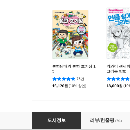
흔한남매의 흔한 호기심 1
카와이 센세의
5
그리는 방법
76건
15,120
원
(10% 할인)
18,000
원
(10
팔씨름
도서정보
리뷰/한줄평
(7/1)