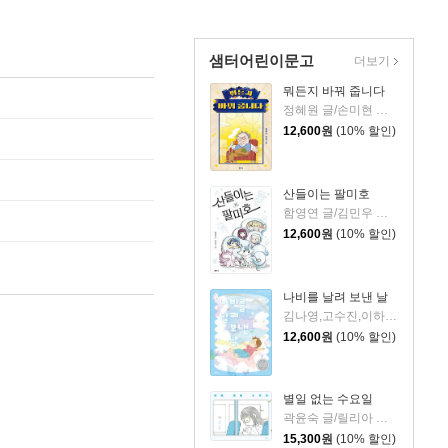
샘터어린이문고
더보기
뭐든지 바꿔 줍니다
정혜원 글/손미현 그림
12,600
원
(10% 할인)
산들이는 팔미호
함영연 글/김민우 그림
12,600
원
(10% 할인)
나비를 날려 보낸 날
김나영,고수진,이하람 글/어수현 그림
12,600
원
(10% 할인)
별일 없는 수요일
곽윤숙 글/릴리아 그림
15,300
원
(10% 할인)