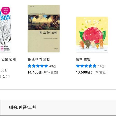
 인물 쉽게
톰 소여의 모험
동백 호빵
49건
61건
56건
14,400
원
(10% 할인)
13,500
원
(10% 할인)
% 할인)
배송/반품/교환