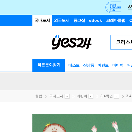
국내도서
외국도서
중고샵
eBook
크레마클럽
C
빠른분야찾기
베스트
신상품
이벤트
바이백
매
웰컴
국내도서
어린이
3-4학년
3-