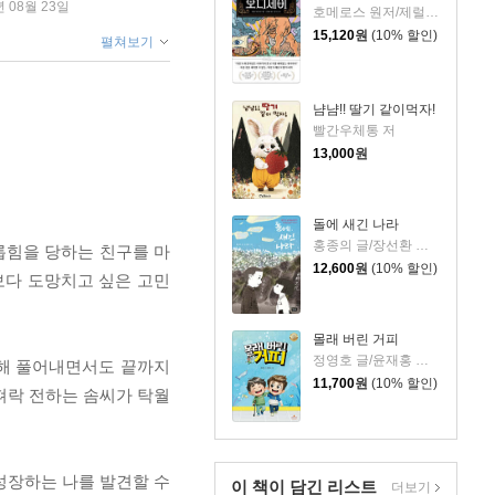
년 08월 23일
호메로스 원저/제럴딘 매코크런 글/김재용 역/장시은 감수
15,120
원
(10% 할인)
펼쳐보기
냠냠!! 딸기 같이먹자!
빨간우체통 저
13,000
원
돌에 새긴 나라
홍종의 글/장선환 그림
롭힘을 당하는 친구를 마
12,600
원
(10% 할인)
보다 도망치고 싶은 고민
몰래 버린 거피
정영호 글/윤재홍 그림
해 풀어내면서도 끝까지
11,700
원
(10% 할인)
펴락 전하는 솜씨가 탁월
 성장하는 나를 발견할 수
이 책이 담긴
리스트
더보기