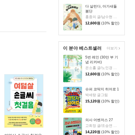
다 살린다, 아가새돌
봄단
홍종의 글/남수현 그림
12,600
원
(10% 할인)
이 분야 베스트셀러
더보기
5번 레인 (30만 부 기
념 리커버)
은소홀 글/노인경 그림
12,600
원
(10% 할인)
슈퍼 코딱지 히어로 1
박세랑 글그림
15,120
원
(10% 할인)
의사 어벤저스 27
고희정 글/조승연 그림/류정민 감수
14,220
원
(10% 할인)