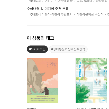
국내도서
어린이
어린이 문학
그림/동화책
창작동화
수상내역 및 미디어 추천 분류
국내도서
유아/어린이 추천도서
어린이문학상 수상작
이 상품의 태그
#독서지도안
#정채봉문학상대상수상작