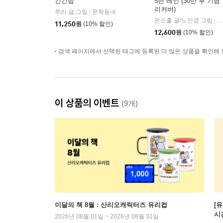
긴긴밤
5번 레인 (30만 부 기념
리커버)
루리 글,그림
문학동네
|
은소홀 글/노인경 그림
문
|
11,250
원
(10% 할인)
12,600
원
(10% 할인)
검색 페이지에서 선택된 태그에 등록된 더 많은 상품을 확인해 
이 상품의 이벤트
(9개)
이달의 책 8월 : 산리오캐릭터즈 유리컵
[
시
2026년 08월 01일 ~ 2026년 08월 31일