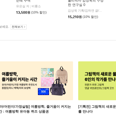
순례 주택
물리박사 김상욱의 수상
한 연구실 0
유은실 저
비룡소
|
학동네
김상욱 기획/김하연 글/정순규 그림
13,500
원
(10% 할인)
15,210
원
(10% 할인)
보세요.
전체보기
유아/어린이/가정살림] 여름방학, 줄거움이 커지는
[기획전] 그림책의 새로운
간 : 여름방학 유아동 퀴즈 상품권
를 만나다