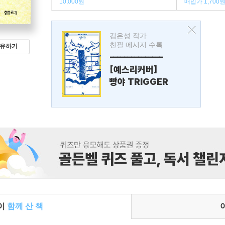
10,000원
매입가 1,700
김은성 작가
친필 메시지 수록
유하기
---------------
[예스리커버]
빵야 TRIGGER
들이
함께 산 책