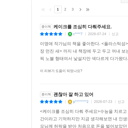
순간들을 담아낸 이 이야기는, 인생의 낯선 계절을
1
2
3
교과 연계
케이크를 조심히 다뤄주세요.
종이책
c****7
2026-07-24
신고
|
|
|
3-1 국어 3. 짜임새 있는 글, 재미와 감동이 있는 글
이명애 작가님의 책을 좋아한다. <플라스틱섬>, 
3-2 국어 6. 감상과 표현의 즐거움
장 먼진 새> 까지 내 책장에 두고 두고 꺼내
4-1 국어 1. 깊이 있게 읽어요
픽 노블 형태여서 낯설지만 색다르게 다가왔다.
이 리뷰가 도움이 되었나요?
괜찮아 잘 하고 있어
종이책
p********2
2026-07-23
신고
|
|
|
<케이크를 조심히 다뤄 주세요>수능을 치르고 
간이라고 기억하지만 지금 생각해보면 내 인생
모님께 허락을 받아 처음으로 돈을 벌어보았던 