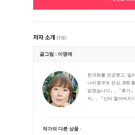
저자 소개
(1명)
글그림 :
이명애
한국화를 전공했고, 일
나미콩쿠르 은상, BIB
맑겠습니다』, 『휴가』,
지』, 『산타 할아버지가
작가의 다른 상품