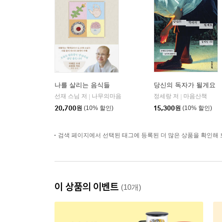
나를 살리는 음식들
당신의 독자가 될게요
선재 스님 저
나무의마음
정세랑 저
마음산책
|
|
20,700
원
(10% 할인)
15,300
원
(10% 할인)
검색 페이지에서 선택된 태그에 등록된 더 많은 상품을 확인해 
이 상품의 이벤트
(10개)