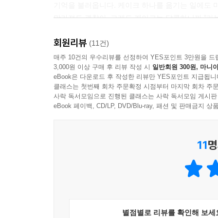
기억을 불러옵니다. 케이크 하나를 옮기는 일에도 마
망가져도 괜찮아. 그래도 케이크는 달콤하니까.”라
“언제 이렇게 봄이 됐지?”
“봄은 모르겠고, 전국에 있는 사람들이 여기 다 모인 
회원리뷰
“사람들은 자꾸 놓친 것만 세지만,
(11건)
정신이 없네. 쓰레기는 또 왜 이렇게 많아.”
가끔은 이렇게 날아와 손에 잡히는 것도 있어.”
매주 10건의 우수리뷰를 선정하여 YES포인트 3만원을 드
“난 오늘 케이크 하나 망쳤어.”
3,000원 이상 구매 후 리뷰 작성 시
일반회원 300원, 마니아
섬세한 서사와 절제된 색채로 담아낸 불안과 희망의
“엇! 난 손님 옷에 물 엎었는데….”
eBook은 다운로드 후 작성한 리뷰만 YES포인트 지급됩니
“괜찮아?”
클래스는 첫번째 회차 주문확정 시점부터 마지막 회차 주문
다양한 그림책으로 독창적인 작품 세계를 구축하
사락 독서모임으로 진행된 클래스는 사락 독서모임 게시판
“뭐, 어쩌겠어. 그럴 수도 있지”
경험에서 시작된 이야기는 생생한 묘사와 입체적
eBook 페이백, CD/LP, DVD/Blu-ray, 패션 및 판매금
“그렇긴 하지….”
붉은빛과 대조되는 절제된 색채, 여백이 살아 있
“오~ 잡았다.
보여 줍니다.
다음에 잘하면 되지. 특별히 이 언니가 인심 쓴다. 
11
명
--- p.134~137
저마다 다양한 주문을 쏟아내는 손님들, 음료를 만들
공기까지. 일상의 사소한 장면들은 이명애 작가 
크림이 한쪽으로 쏠렸으면 어때.
공간과 시선, 그리고 하루의 리듬을 따라가며 불안
살짝 무너진 자리쯤은
다시 얹으면 되지.
녹록지 않은 현실 속에서도 케이크 위에 밝힌 두
조금 망가져도 괜찮아.
별점별로 리뷰를 확인해 보세