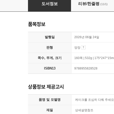
케이크를 조심히 다뤄 주세요
도서정보
리뷰/한줄평
(11/1)
품목정보
발행일
2026년 06월 24일
판형
양장
쪽수, 무게, 크기
160쪽 | 532g | 175*247*15
ISBN13
9788955828528
상품정보 제공고시
품명 및 모델명
케이크를 조심히 다뤄 주세요
재질
상세설명참조