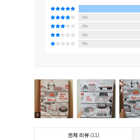
시선을 거쳐 한 편의 성장의 기록으로 완성됩니다
이야기는 오늘을 살아가는 독자들에게 잔잔한 위로
그래도
0%
케이크는 달콤하니까.
2026 서울국제도서전 ‘여름, 첫 책’ 선정
0%
어디에도 온전히 속하지 못한 채 서성이는,
--- p.152
0%
세상의 모든 이들을 위한 노래
0%
2026 서울국제도서전이 주목한 ‘여름, 첫 책’ 
건네는 다정하고 따뜻한 위로입니다. 계획대로 흘러
다시 일어나 내일을 준비합니다. 이 작품은 어디에도
소중한 시간들을 조용히 비춰 줍니다.
작은 실수 하나에 세상이 무너진 듯 낙담하다가도 
거창한 조언보다 깊은 울림을 전합니다. 완벽하지 
위로가 남아 있다는 사실을 조용히 일깨워 줍니다.
3
〈케이크를 조심히 다뤄 주세요〉는 지금 가장 흔들
전체 리뷰
(11)
마음을 떠올리게 합니다. 케이크 하나를 옮기는