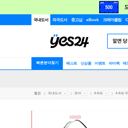
국내도서
외국도서
중고샵
eBook
크레마클럽
C
빠른분야찾기
베스트
신상품
이벤트
바이백
매
웰컴
국내도서
유아
4-6세
4-6세 우