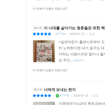
이 리뷰가 도움이 되었나요?
이 시대를 살아가는 청춘들은 위한 책
종이책
a*****m
2026-07-22
신고
|
|
|
<길벗어린이 출판사로부터 도서
히 노력한다면 내가 꿈꾸는 대
각하는 사람이과연 몇이나 될
요.주인...
더보기
이 리뷰가 도움이 되었나요?
너에게 보내는 편지
종이책
k*****6
2026-07-19
신고
|
|
|
이명애작가님과의 북토크에서 