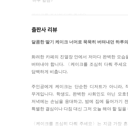
‘하루 일급?’
케이크를 조심히 다뤄 주세요.
하루 일급이 날아갈 수 있습니다.
출판사 리뷰
--- p.36~37
달콤한 딸기 케이크 너머로 묵묵히 버텨내던 하루의
“혹시… 중앙여고?”
“응.”
화려한 카페의 진열장 안에서 저마다 완벽한 모습
“맞네. 혹시나 했는데. 와, 몇 년 만이야. 졸업한 지 2
버텨내야 합니다. 〈케이크를 조심히 다뤄 주세요〉
“그럴걸.”
담백하게 비춥니다.
“시간 정말 빠르네. 한 것도 없는데. 어떻게 지내? 
“나야, 뭐 그럭저럭. 기타를 치긴 하는데…. 너는?”
주인공에게 케이크는 단순한 디저트가 아니라, 
“난 적성에 안 맞는 과에 들어갔었는데 재미없더라고
무게입니다. 학생도, 완벽한 사회인도 아닌 모
너 어디서 알바해? 저기 앞에 카페?”
저녁에는 손님을 응대하고, 밤에 집에 들어가기 
“응. 너는?”
특별한 결심이나 다짐 대신 그저 오늘 해야 할 일을
“난 요 앞 갈빗집. 고깃집은 절대 하지 마. 시급을 
사장도 별로고. 다른 곳으로 옮길까 하는데, 카페는 
〈케이크를 조심히 다뤄 주세요〉는 지금 가장 흔
--- p.36~37