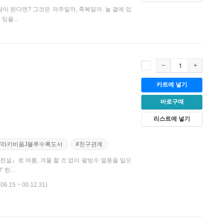
이 된다면? 그것은 저주일까, 축복일까. 늘 곁에 있
있을...
카트에 넣기
바로구매
리스트에 넣기
#라키비움J블루수록도서
#친구관계
설』로 여름, 겨울 할 것 없이 팥빙수 열풍을 일으
한...
.06.15 ~ 00.12.31)