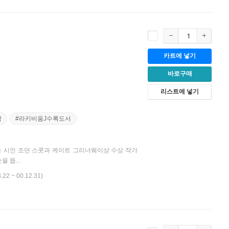
카트에 넣기
바로구매
리스트에 넣기
작
#라키비움J수록도서
 시인 조던 스콧과 케이트 그리너웨이상 수상 작가
 뜹...
8.22 ~ 00.12.31)