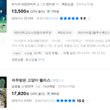
리디아 브란코비치
글그림/
장미란
역
책읽는곰
2024년 02월
13,500
원
10
%
750원
9.9
판매지수 56,508
회원리뷰
(
153
건)
#한국학교도서관협의회추천
#태요미네
#라키비움J블루수록도
〈이서윤의 초등생활처방전〉 이서윤 · 〈어디든학교〉 하유정 선생님 강력 추
마다 다른 감정들이 머물다 가는 곳,감정 호텔에 오신 것을 환영합니다!목소리가
[단독] 『감정 호텔』 - 무릎 담요
(25.12.03 ~ 00.12.31)
이벤트
사은품
관련상품 :
중고상품
57개
저주받은 고양이 펠리스
[
양장
]
김명철
글/
최연주
그림
다산책방
2026년 08월
17,820
원
10
%
990원
10.0
판매지수 9,450
회원리뷰
(
13
건)