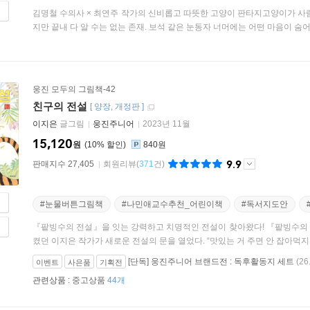
김명철 수의사 × 최연주 작가의 신비롭고 따뜻한 고양이 판타지고양이가 사람
지만 끝내 다 알 수는 없는 존재. 보석 같은 눈동자 너머에는 어떤 마음이 숨어 
웅진 모두의 그림책-42
친구의 전설
[
양장
개정판
]
이지은
글그림
웅진주니어
2023년 11월
15,120
원
10
%
840원
9.9
판매지수 27,405
회원리뷰
(
371
건)
#눈물버튼그림책
#나민애교수추천_어린이책
#독서지도안
『팥빙수의 전설』을 잇는 강력하고 치명적인 전설이 찾아왔다! 『팥빙수의 전
켰던 이지은 작가가 새로운 전설의 문을 열었다. “맛있는 거 주면 안 잡아먹지!” 
[단독] 웅진주니어 브랜드전 : 독후활동지 세트
(26
이벤트
사은품
기획전
관련상품 :
중고상품
44개