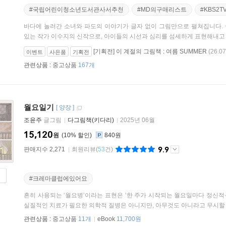
#국립어린이청소년도서관사서추천
#MD의구매리스트
#KBS2
바다에 놀러간 소녀와 파도의 이야기가 글자 없이 그림만으로 펼쳐집니다.
있는 작가 이수지의 신작으로, 아이들의 시선과 심리를 섬세하게 표현해내고 있습
[기획전] 이 계절의 그림책 : 여름 SUMMER
(26.07
이벤트
사은품
기획전
관련상품 :
중고상품
167개
월요일기
[
양장
]
조윤주
글그림
다그림책(키다리)
2025년 06월
15,120
원
10
%
840원
9.9
판매지수 2,271
회원리뷰
(
53
건)
#크레마클럽에있어요
흔히 사용되는 ‘월요병’이라는 표현은 ‘한 주가 시작되는 월요일마다 정신적
실질적인 치료가 필요한 의학적 질병은 아니지만, 아무것도 아니라고 무시할 수 
관련상품 :
중고상품
11개
eBook
11,700원