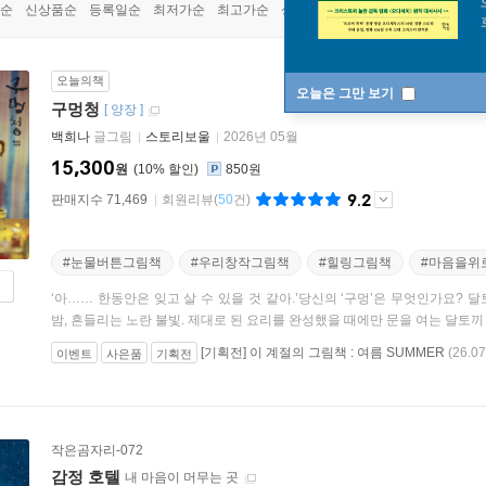
순
신상품순
등록일순
최저가순
최고가순
상품명순
오늘의책
오늘은 그만 보기
구멍청
[
양장
]
백희나
글그림
스토리보울
2026년 05월
15,300
원
10
%
850원
9.2
판매지수 71,469
회원리뷰
(
50
건)
#눈물버튼그림책
#우리창작그림책
#힐링그림책
#마음을위
‘아…… 한동안은 잊고 살 수 있을 것 같아.’당신의 ‘구멍’은 무엇인가요?
밤, 흔들리는 노란 불빛. 제대로 된 요리를 완성했을 때에만 문을 여는 달토끼 .
[기획전] 이 계절의 그림책 : 여름 SUMMER
(26.07
이벤트
사은품
기획전
작은곰자리-072
감정 호텔
내 마음이 머무는 곳