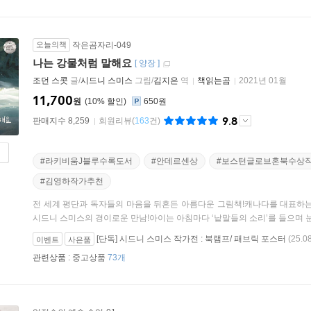
오늘의책
작은곰자리-049
나는 강물처럼 말해요
[
양장
]
조던 스콧
글/
시드니 스미스
그림/
김지은
역
책읽는곰
2021년 01월
11,700
원
10
%
650원
9.8
판매지수 8,259
회원리뷰
(
163
건)
#라키비움J블루수록도서
#안데르센상
#보스턴글로브혼북수상
#김영하작가추천
전 세계 평단과 독자들의 마음을 뒤흔든 아름다운 그림책!캐나다를 대표하는
시드니 스미스의 경이로운 만남!아이는 아침마다 ‘낱말들의 소리’를 들으며 눈을
[단독] 시드니 스미스 작가전 : 북램프/ 패브릭 포스터
(25.0
이벤트
사은품
관련상품 :
중고상품
73개