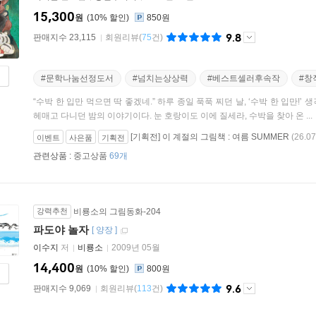
15,300
원
10
%
850원
9.8
판매지수 23,115
회원리뷰
(
75
건)
#문학나눔선정도서
#넘치는상상력
#베스트셀러후속작
#창
“수박 한 입만 먹으면 딱 좋겠네.” 하루 종일 푹푹 찌던 날, ‘수박 한 입만
헤매고 다니던 밤의 이야기이다. 눈 호랑이도 이에 질세라, 수박을 찾아 온 ...
[기획전] 이 계절의 그림책 : 여름 SUMMER
(26.07
이벤트
사은품
기획전
관련상품 :
중고상품
69개
강력추천
비룡소의 그림동화-204
파도야 놀자
[
양장
]
이수지
저
비룡소
2009년 05월
14,400
원
10
%
800원
9.6
판매지수 9,069
회원리뷰
(
113
건)