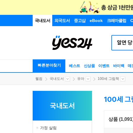
국내도서
외국도서
중고샵
eBook
크레마클럽
C
빠른분야찾기
베스트
신상품
이벤트
바이백
매
웰컴
국내도서
유아
100세 그림책
100세 
국내도서
상품 (1,091
가정 살림