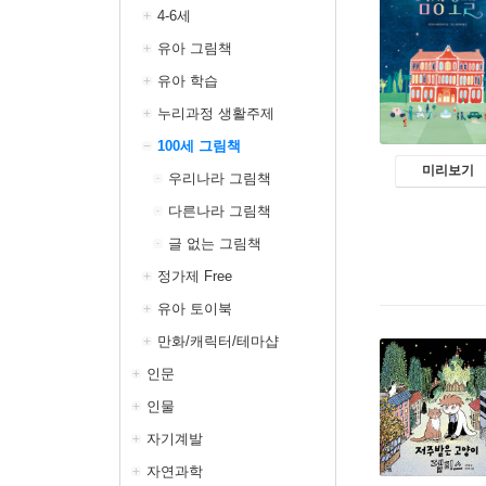
4-6세
유아 그림책
유아 학습
누리과정 생활주제
100세 그림책
미리보기
우리나라 그림책
다른나라 그림책
글 없는 그림책
정가제 Free
유아 토이북
만화/캐릭터/테마샵
인문
인물
자기계발
자연과학