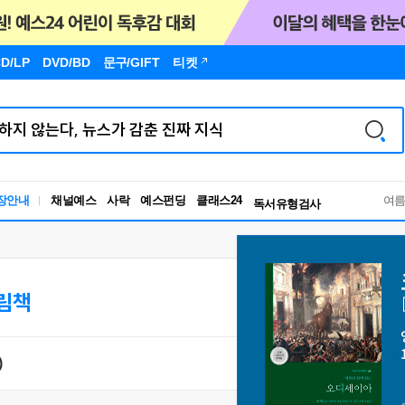
D/LP
DVD/BD
문구
/GIFT
티켓
독서유형검사
RBTI Lab
장안내
채널예스
사락
예스펀딩
클래스24
독서유형검사
여
그림책
)