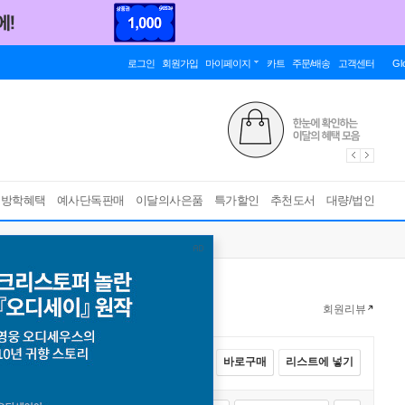
로그인
회원가입
마이페이지
카트
주문/배송
고객센터
Gl
름방학혜택
예사단독판매
이달의사은품
특가할인
추천도서
대량/법인
회원리뷰
전체선택
카트에 넣기
바로구매
리스트에 넣기