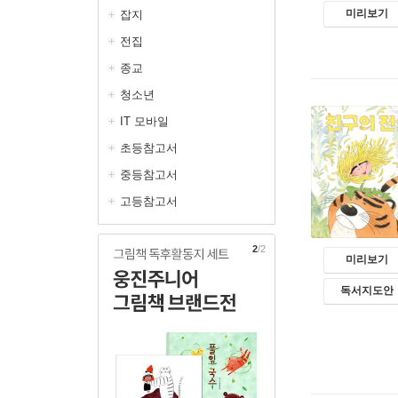
미리보기
잡지
전집
종교
청소년
IT 모바일
초등참고서
중등참고서
고등참고서
1
/2
미리보기
독서지도안