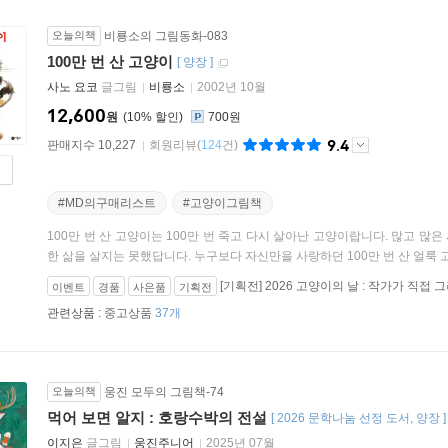
오늘의책
비룡소의 그림동화-083
100만 번 산 고양이
[
양장
]
사노 요코
글그림
비룡소
2002년 10월
12,600
원
10
%
700원
9.4
판매지수 10,227
회원리뷰
(
124
건)
#MD의구매리스트
#고양이그림책
100만 번 산 고양이는 100만 번 죽고 다시 살아난 고양이랍니다. 많고 많은
한 삶을 살지는 못했답니다. 누구보다 자신만을 사랑하던 100만 번 산 얼룩 고양
[기획전] 2026 고양이의 날 : 작가가 직접
이벤트
경품
사은품
기획전
관련상품 :
중고상품
37개
오늘의책
웅진 모두의 그림책-74
먹어 보면 알지 : 호랑수박의 전설
[
2026 문학나눔 선정 도서
양장
이지은
글그림
웅진주니어
2025년 07월