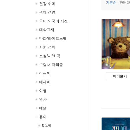
기본순
판매량
건강 취미
경제 경영
국어 외국어 사전
대학교재
만화/라이트노벨
사회 정치
소설/시/희곡
수험서 자격증
어린이
미리보기
에세이
여행
역사
예술
유아
0-3세