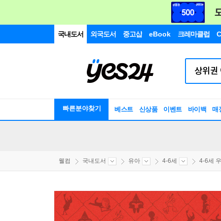
국내도서
외국도서
중고샵
eBook
크레마클럽
C
빠른분야찾기
베스트
신상품
이벤트
바이백
매
웰컴
국내도서
유아
4-6세
4-6세 우