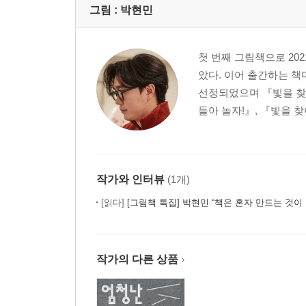
그림 :
박현민
첫 번째 그림책으로 2
았다. 이어 출간하는 
선정되었으며 『빛을 찾아
들아 놀자!』, 『빛을 
작가와 인터뷰
(1개)
[읽다]
[그림책 특집] 박현민 “책은 혼자 만드는 것이 
작가의 다른 상품