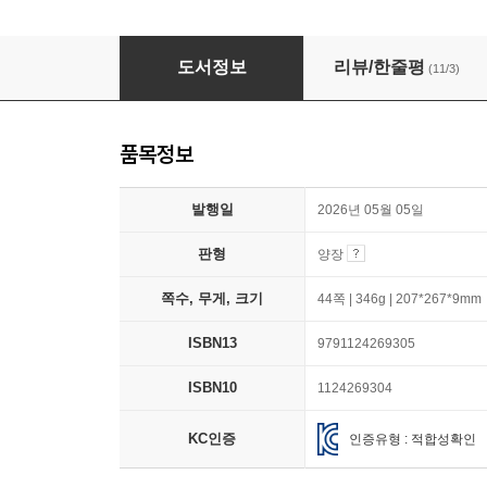
우리가 책을 펼치면
도서정보
리뷰/한줄평
(11/3)
품목정보
발행일
2026년 05월 05일
판형
양장
쪽수, 무게, 크기
44쪽 | 346g | 207*267*9mm
ISBN13
9791124269305
ISBN10
1124269304
KC인증
인증유형 : 적합성확인