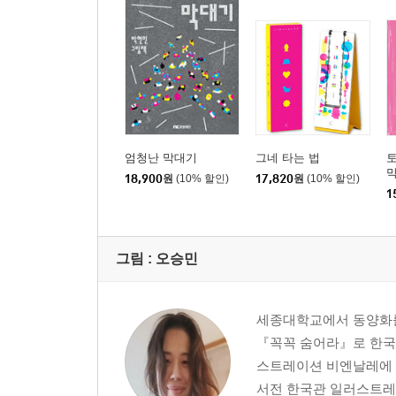
엄청난 막대기
그네 타는 법
막
18,900
원
(10% 할인)
17,820
원
(10% 할인)
1
그림 :
오승민
세종대학교에서 동양화를 
『꼭꼭 숨어라』로 한국 
스트레이션 비엔날레에 
서전 한국관 일러스트레이