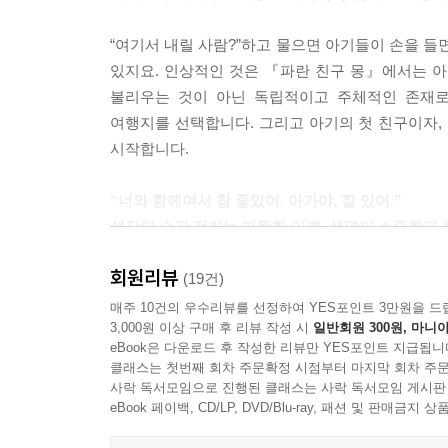
“여기서 내릴 사람?”하고 물으면 아기들이 손을 들면
있지요. 인상적인 것은 『파란 친구 몽』에서는 아
불리우는 것이 아닌 독립적이고 주체적인 존재로
여행지를 선택합니다. 그리고 아기의 첫 친구이자,
시작합니다.
“너와 함께여서 참 좋았어. 아가야, 잘 있어.”
성장의 순간 전하는 따뜻한 이별, 생명의 소중함과
세상에 태어난 아기가 잘 적응할 때까지 함께하는 
회원리뷰
보내주러 가야 하니까요. 아기가 자라며 몽고반점이
(19건)
슬픈 이별이 아니라, 이제 아기가 엄마의 보살핌
매주 10건의 우수리뷰를 선정하여 YES포인트 3만원을 드
3,000원 이상 구매 후 리뷰 작성 시
일반회원 300원, 마니아
언제인지 모르게 사라지는 푸른 흔적인 몽고반점
eBook은 다운로드 후 작성한 리뷰만 YES포인트 지급됩니
태어났는지 들려주고, 동시에 부모들은 아이를 처음
클래스는 첫번째 회차 주문확정 시점부터 마지막 회차 주문
사락 독서모임으로 진행된 클래스는 사락 독서모임 게시판
교과 연계
eBook 페이백, CD/LP, DVD/Blu-ray, 패션 및 판매금
누리과정 의사소통- 책과 이야기 즐기기