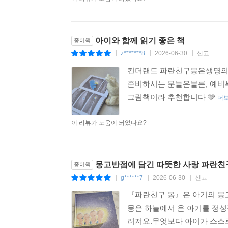
아이와 함께 읽기 좋은 책
종이책
z*******8
2026-06-30
신고
|
|
|
킨더랜드 파란친구몽은생명의 
준비하시는 분들은물론, 예비부
그림책이라 추천합니다 🩵
더
이 리뷰가 도움이 되었나요?
몽고반점에 담긴 따뜻한 사랑 파란친
종이책
g******7
2026-06-30
신고
|
|
|
『파란친구 몽』은 아기의 몽
몽은 하늘에서 온 아기를 정성
려져요.무엇보다 아이가 스스