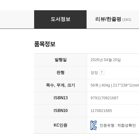
파란 친구 몽
도서정보
리뷰/한줄평
(19/1)
품목정보
발행일
2026년 04월 20일
판형
양장
쪽수, 무게, 크기
56쪽 | 404g | 217*238*11m
ISBN13
9791170821687
ISBN10
1170821685
KC인증
인증유형 : 적합성확인