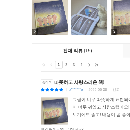
2
3
전체 리뷰
(19)
1
2
3
4
따뜻하고 사랑스러운 책!
종이책
o*******e
2026-06-30
신고
|
|
|
그림이 너무 따뜻하게 표현되
이 너무 귀엽고 사랑스럽네요!
보기에도 좋고! 내용이 넘 좋
이 리뷰가 도움이 되었나요?