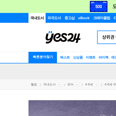
국내도서
외국도서
중고샵
eBook
크레마클럽
C
빠른분야찾기
베스트
신상품
이벤트
바이백
매
웰컴
국내도서
유아
4-6세
4-6세 우