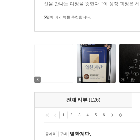
당신의 노동력에만 관심을 기울인다. 분명히 기억해야
신을 만나는 여정을 뜻한다. "이 성장 과정은 헤
‘정’도 아니고 ‘반’도 아닌 새로운 정신으로 성숙하는
번도 보지 못한 유형의 新지식인으로 여물어, 다음
전문성의 요구에 저항해야 한다. 그때 우리는 비로
5명
이 이 리뷰를 추천합니다.
자신만의 계단 앞에 오를 수 있을 것이다.
나가는 주체적 존재로 변모하게 될 것이다. 당신이 
도 부러진 다리를 일으키고 꺾었던 날개를 힘차게 펼
“이상적인 인간이 있다. 그런 이는 보통 숨겨져 있
누가 진짜 이상적인 인간이었는지가 밝혀진다. 그는 
말이 아니라 실천하는 이상적인 인간. 자기 삶의 입법
8
9
“지금은 안다. 이렇게 불안하고 조급한 시간들도 개
결한 방식을 통해서만 이룰 수 있다는 선입견. 동서
색하는 아름다운 방법만이 우리를 성장시킬 것이라고
전체 리뷰
(126)
하지만 그것만으로는 얻지 못하는 절반의 배움이 있
1
2
3
4
5
6
협하고, 옳은 주장을 꺾고, 스스로의 초라함에 몸부
필요하다. 그래야만 우리는 나와 타인의 한계를 정
열한계단.
종이책
구매
될 수 있다.”