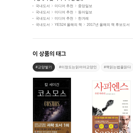
국내도서
미디어 추천
중앙일보
국내도서
미디어 추천
동아일보
국내도서
미디어 추천
한겨레
국내도서
YES24 올해의 책
2017년 올해의 책 후보도서
이 상품의 태그
#교양쌓기
#이정도는읽어야교양인
#책읽는법을읽다