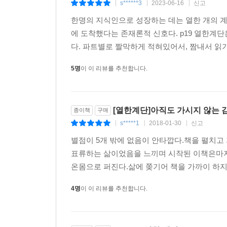
s******3
2023-06-16
신고
|
|
|
한명의 지식인으로 성장하는 데는 열한 개의 
“도서관이 더 많고 좋아졌으면 한다. 책은 더 많아
에 도착했다는 존재론적 신호다. p19 열한계단은...
작하려는 사람들이 모이기 때문이다. 세상의 지혜
다. 파트별로 짤막하게 적혀있어서, 짬내서 읽기 좋
다. 도서관이 있다는 건 위안이 된다. 세상과 내가
한 고요와 책 냄새.”
5명
이 이 리뷰를 추천합니다.
“내가 궁금한 것은 학문이 아니라 당신이다. 당신은
것을 힘들어하는 사람들이 있다. 자신의 주관적 판
[열한계단]아직도 가시지 않는 
종이책
구매
사회 공동체의 객관적 판단에 종속시키려는 사람들이
s*****1
2018-01-30
신고
|
|
|
것은 학문이 지금까지 밝혀낸 정답을 당신이 맞힐
별점이 5개 밖에 없음이 안타깝다.책을 펼치고
된 스스로의 전망을 묻고 있는 것이다.
표류하는 삶이었음을 느끼며 시작된 이책은마지
우리가 이 세상에 온 이유는, 현시대가 구획지어놓
온몸으로 퍼진다.삶에 쫒기어 책을 가까이 하지 
들을 만나고 놀라워하며 삶의 의미를 풍부하게 이해
지 않기를 바란다.”
4명
이 이 리뷰를 추천합니다.
“소중한 것일수록 곁에 두어야 한다고 생각하는 사람
게 말해야 하고, 연인은 모든 추억을 함께해야 하고