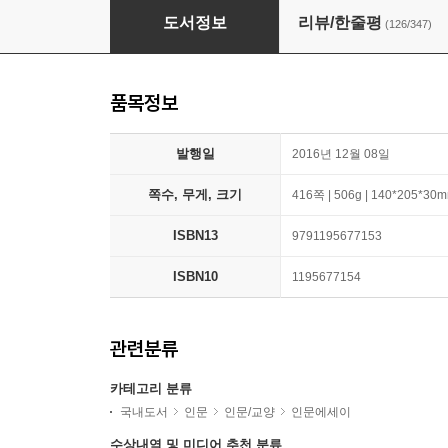
열한 계단
도서정보
리뷰/한줄평
(126/347)
품목정보
발행일
2016년 12월 08일
쪽수, 무게, 크기
416쪽 | 506g | 140*205*30
ISBN13
9791195677153
ISBN10
1195677154
관련분류
카테고리 분류
국내도서
인문
인문/교양
인문에세이
수상내역 및 미디어 추천 분류