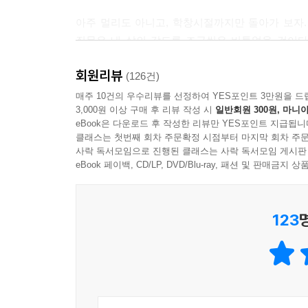
이제는 알기 때문이다. 완전함과 충만함이란 아이
아주 멀리도 아니고, 학창시절까지만 돌아가 보자.
이해하지 못할수록 세상은 단순하고 명쾌하게 보인다
질문은 내 삶의 각도를 조금씩은 비틀었을 것이다
질문들을 정리했는데, 거기서 길어 올린 공통점이 바
그래서 어른이 된다는 것은 슬픈 일이다. 어른으
회원리뷰
(126건)
들인다는 것은 우리가 완전함과 충만함의 허구성을 
깨달음과 깨부숨의 반복, 평범한 한 인간이 질문을
매주 10건의 우수리뷰를 선정하여 YES포인트 3만원을 드
3,000원 이상 구매 후 리뷰 작성 시
일반회원 300원, 마니아
“그리고 사람들을 구경했다. 항구에 정박한 어선을
eBook은 다운로드 후 작성한 리뷰만 YES포인트 지급됩니
무료한 일상의 어느 날, 인생에 대한 목표도 궁금함도
을 걸어가는 종아리와 계곡 물로 땀이 닦이는 건강한
클래스는 첫번째 회차 주문확정 시점부터 마지막 회차 주문
길고 지루한 시간이 지나고 마지막 책장을 덮고 난 후
사락 독서모임으로 진행된 클래스는 사락 독서모임 게시판
해가는 얼굴의 깊은 주름을 보았다. (...)
세계는 부서진다.
eBook 페이백, CD/LP, DVD/Blu-ray, 패션 및 판매금
여행을 통해 내가 보고 배운 건, 현실을 살아가는 
누구에게나 그런 때가 있다. 삶이 정체되어 있다고 
니라 신자들이 있었으며, 시장에는 상품이 아니라 
123
박차고 나가려 하는 것, 우리는 이것을 ‘성장’이라고
체적인 삶으로 가득했다. 나는 그 자명하고 단순한 
한 명의 스승이 될 수도 있고, 단 한 권의 책이 될 수
눈을 뜨고 있어도 보지 못하는 사람이 있다. 현실에
다. 혹시 내가 그런 사람은 아니었을까. 여행을 마치
작가 채사장은 책을 통해 불편한 질문을 만났다.
을 깨달았다.”
계단으로 자기 삶을 밀어 올렸다. 깨달음과 깨부숨의