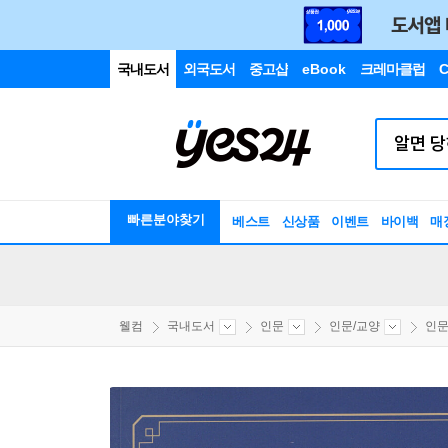
국내도서
외국도서
중고샵
eBook
크레마클럽
C
빠른분야찾기
베스트
신상품
이벤트
바이백
매
웰컴
국내도서
인문
인문/교양
인