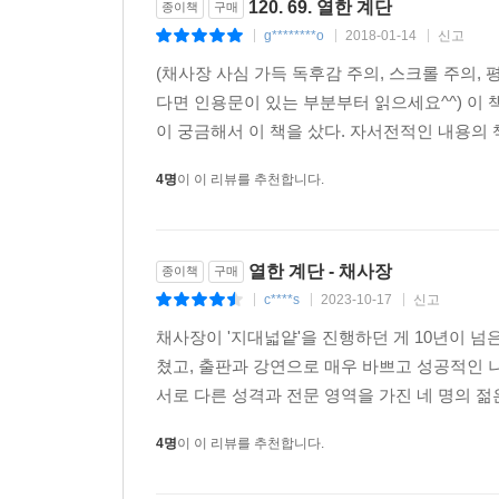
120. 69. 열한 계단
종이책
구매
하지만 그렇지 않다. 인간의 눈과 입은 원래가 모난
g********o
2018-01-14
신고
|
|
|
켜주고 싶은 사람이라면, 그들이 상처입지 않고 건
(채사장 사심 가득 독후감 주의, 스크롤 주의, 
반대도 마찬가지다. 사랑하는 사람들로부터, 세상
다면 인용문이 있는 부분부터 읽으세요^^) 이 
함께 있는 시간이 아니라, 그들을 그리워하는 시간
이 궁금해서 이 책을 샀다. 자서전적인 내용의 책
고독해지는 시간이 필요하다.”
4명
이 이 리뷰를 추천합니다.
--- 본문 중에서
열한 계단 - 채사장
종이책
구매
c****s
2023-10-17
신고
|
|
|
채사장이 '지대넓얕'을 진행하던 게 10년이 넘
쳤고, 출판과 강연으로 매우 바쁘고 성공적인 나날
서로 다른 성격과 전문 영역을 가진 네 명의 젊
4명
이 이 리뷰를 추천합니다.