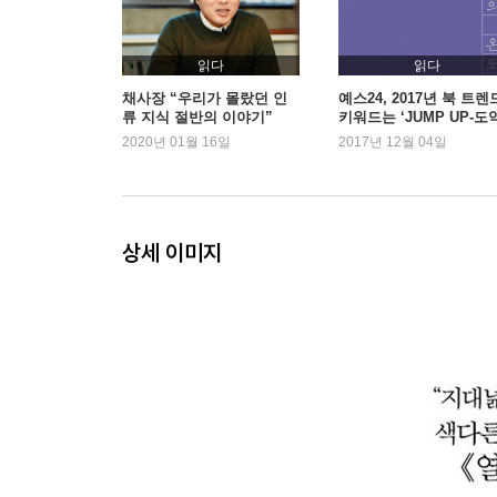
: 이상적인 인간을 만났다
일곱 번째 계단, 현실 - 공산당 선언
읽다
읽다
: 현실적인 인간이 되었다
채사장 “우리가 몰랐던 인
예스24, 2017년 북 트렌
류 지식 절반의 이야기”
키워드는 ‘JUMP UP-도
2020년 01월 16일
2017년 12월 04일
여덟 번째 계단, 삶 - 메르세데스 소사
: 어느 날 갑자기 삶이 무겁게 정지했다
아홉 번째 계단, 죽음 - 티벳 사자의 서
상세 이미지
: 모든 것이 때마침 마무리된 날, 죽기로 결심했다
열 번째 계단, 나 - 우파니샤드
: 광장에 섰다
열한 번째 계단, 초월 - 경계를 넘어서
: 여행이 시작되었다