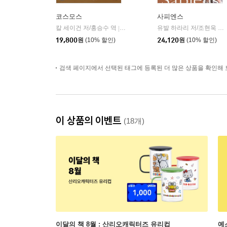
코스모스
사피엔스
칼 세이건 저/홍승수 역
사이언스북스
유발 하라리 저/조현욱 역/이태수 감수
|
19,800
원
(10% 할인)
24,120
원
(10% 할인)
검색 페이지에서 선택된 태그에 등록된 더 많은 상품을 확인해 
이 상품의 이벤트
(18개)
이달의 책 8월 : 산리오캐릭터즈 유리컵
예