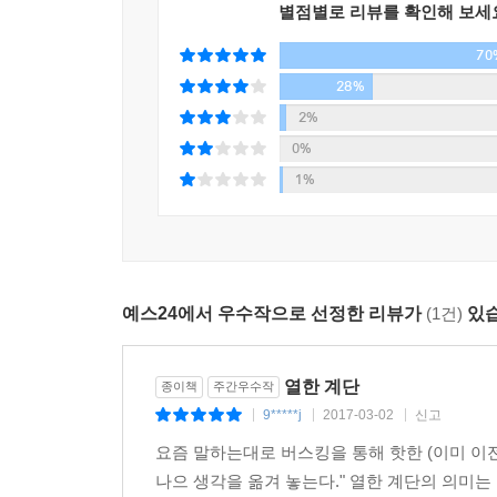
“첫 번째 사람은 자기에게 익숙한 책을 선택한다. 
별점별로 리뷰를 확인해 보세
어떤 독서는 한 인간의 지평을 넓히지만, 어떤 독서
선택한다. 하나의 분야에서 그의 지식은 깊어지고, 
70
채사장은 그래서 ‘불편한’ 책을 권한다. 책이란, 
두 번째 사람은 자기를 불편하게 만드는 책을 선택한
우물에 가둘 수도 있다는 것이다.
28%
을 뒤흔드는 책을 선택한다. 그에게는 불편함을 감수
2%
고 있다. 세계의 지평은 점차 넓어진다. 이 사람은 
나를 불편하게 하는 지식만이 굳어 있는 내면에 균열
0%
당신은 어떤 영혼을 소유했는가? 당신이 지금까지 
독서광으로 알려져 있지만, 중요한 건 숫자가 아니
1%
답은 없다. 그 무엇을 선택해도 괜찮다. 어떤 길도 
말해준다. 우리가 주목해야 할 것은 자신을 깨고 나
하지만 나는 당신이 여행하는 영혼을 가졌으면 좋겠
인문학의 최전선에서 독자와 가장 가깝게 만나온 채
하기 때문이다. 반대로 우물을 파는 영혼은 비교적
한 인간의 생생한 경험과 질문이 어떻게 엮여서
자신이 우물을 파는 영혼인 것처럼 행동한다. 실제
예스24에서 우수작으로 선정한 리뷰가
(1건)
있습
방향으로 나아가고 결국 새로운 자신을, 색다른 인생
한다. 당신의 부모도, 사회도, 국가도 마찬가지다.
나 전문가가 되어야 하는지, 왜 평생을 소진하여 하
질문하라, 불편함은 삶을 밀어 올리는 정반합의 과
열한 계단
종이책
주간우수작
[문학-기독교-불교-철학-과학-역사-경제-예술-종교-
“우리는 다시 여행자가 되어야 한다. 자녀도, 부모도
9*****j
2017-03-02
신고
|
|
|
이 요구하는 의무와 평가에 저항해야 한다. 그들이 
요즘 말하는대로 버스킹을 통해 핫한 (이미 이
채사장 작가가 올라온 불편한 계단은 문학, 종교, 
삶의 목표로 삼고, 그것이 전부인양 맹목적으로 살아
나으 생각을 옮겨 놓는다." 열한 계단의 의미는
불편함이란 자신의 내면에 기존하던 ‘정(正)’이 그와