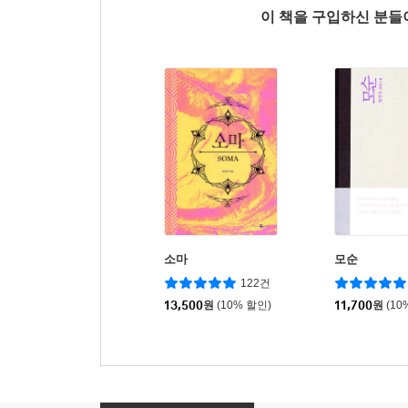
이 책을 구입하신 분
소마
모순
122건
13,500
원
(10% 할인)
11,700
원
(10