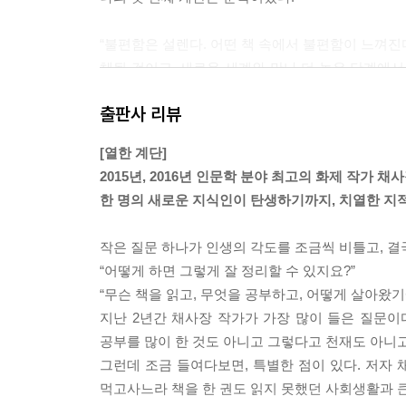
“불편함은 설렌다. 어떤 책 속에서 불편함이 느껴진
체될 것이고, 새로운 세계와 만나 더 높은 단계에서
불편함을 권한다.”
출판사 리뷰
“잠을 자는 게 아쉬웠다. 불이 꺼지고 사람들이 잠
[열한 계단]
금도 무섭지 않았다. 쏟아질 듯한 별들 때문이었다
2015년, 2016년 인문학 분야 최고의 화제 작가 채
밤하늘에 별들의 강이라는 게 있을 리가 없지 않은
한 명의 새로운 지식인이 탄생하기까지, 치열한 지
확히 알았다. 그건 사실이었다. 밤하늘에는 실제로
내 머리 위를 거쳐 반대편 하늘까지 거대하게 이어져
작은 질문 하나가 인생의 각도를 조금씩 비틀고, 결
“어떻게 하면 그렇게 잘 정리할 수 있지요?”
이제 그만 살아도 되겠다고 생각한 건 바로 그때였다.
“무슨 책을 읽고, 무엇을 공부하고, 어떻게 살아왔
래를 관통하는 나의 삶 전체를 통틀어 가장 행복한 
지난 2년간 채사장 작가가 가장 많이 들은 질문이다
름다운 자연 속에 너무도 좋은 사람들과 이렇게 함께
공부를 많이 한 것도 아니고 그렇다고 천재도 아니고
간임을 선명하게 알 수 있었다. 그러니 더 살아간다
그런데 조금 들여다보면, 특별한 점이 있다. 저자
먹고사느라 책을 한 권도 읽지 못했던 사회생활과 
젊은 나의 생각은 옳았다. 그때 이후로 단 한 번도