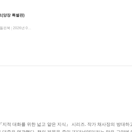
트(양장 특별판)
돌핀북
2026년 04월 29일
|
의
 『지적 대화를 위한 넓고 얕은 지식』 시리즈. 작가 채사장의 방대하
 대중은 열광했다. 책의 제목을 줄인 ‘지대넓얕’이라는 말은 교양에