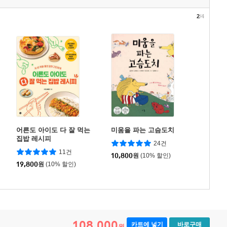
2
/4
어른도 아이도 다 잘 먹는
미움을 파는 고슴도치
집밥 레시피
24건
11건
10,800
원
(10% 할인)
19,800
원
(10% 할인)
108,000
카트에 넣기
바로구매
원