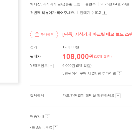
채사장
,
마케마케
글/
정용환
그림
돌핀북
2026년 04월 29일
첫번째 리뷰어가 되어주세요.
판매지수 612
[단독] 지식카페 아크릴 메모 보드 스탠
구매혜택
정가
120,000원
108,000
원
판매가
(10% 할인)
YES포인트
6,000원 (5% 적립)
5만원이상 구매 시 2천원 추가적립
결제혜택
카드/간편결제 혜택을 확인하세요
배송안내
배송비 : 무료