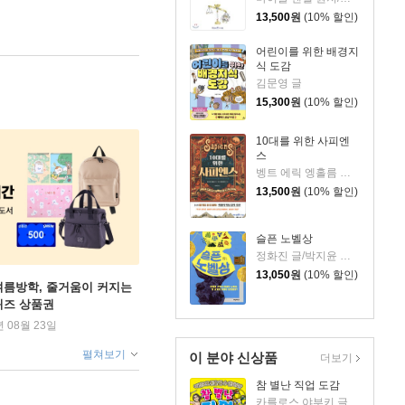
13,500
원
(10% 할인)
어린이를 위한 배경지
식 도감
김문영 글
15,300
원
(10% 할인)
10대를 위한 사피엔
스
벵트 에릭 엥홀름 글/요나 비에른셰르나 그림/김아영 감수
13,500
원
(10% 할인)
슬픈 노벨상
정화진 글/박지윤 그림
13,050
원
(10% 할인)
여름방학, 줄거움이 커지는
퀴즈 상품권
년 08월 23일
펼쳐보기
이 분야 신상품
더보기
참 별난 직업 도감
카를로스 야부키 글/아카하나 드래건,이래프트,구마노 유키코 그림/고향옥 역