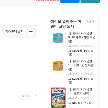
생각을 넓혀주는 어
더보기
린이 교양 도서
매
리스트에 넣기
채사장의 지대넓얕
9~16 세트 (양장 특별
판)
채사장,마케마케 글/정용환 그림
108,000
원
(10% 할
인)
채사장의 지대넓얕
1~8 세트 (양장 특별
판)
채사장,마케마케 글/정용환 그림
106,200
원
(10% 할
인)
채사장의 지대넓얕
16 : 종교와 신비
펼쳐보기
채사장,마케마케 글/정용환 그림
13,500
원
(10% 할인)