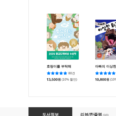
호랑이를 부탁해
아빠의 이상한
80건
13,500
원
(10% 할인)
10,800
원
(10
채사장의 지대넓얕 9~16 세트 (양장 특별판)
도서정보
리뷰/한줄평
(0/0)