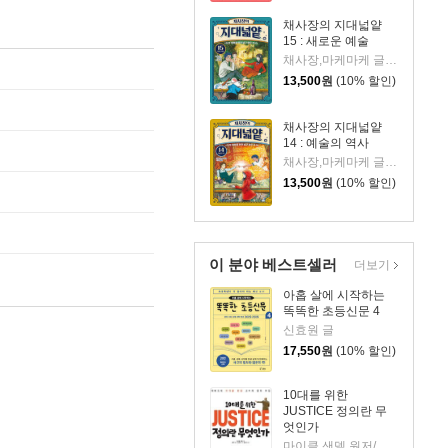
채사장의 지대넓얕
15 : 새로운 예술
채사장,마케마케 글/정용환 그림
13,500
원
(10% 할인)
채사장의 지대넓얕
14 : 예술의 역사
채사장,마케마케 글/정용환 그림
13,500
원
(10% 할인)
이 분야 베스트셀러
더보기
아홉 살에 시작하는
똑똑한 초등신문 4
신효원 글
17,550
원
(10% 할인)
10대를 위한
JUSTICE 정의란 무
엇인가
마이클 샌델 원저/신현주 글/조혜진 그림/김선욱 감수