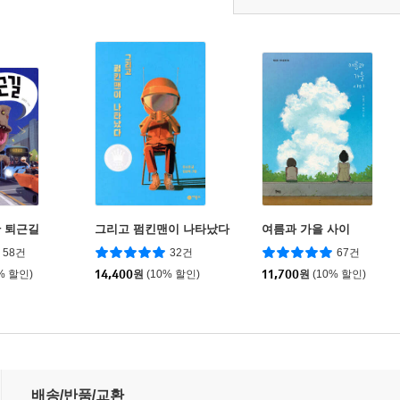
 퇴근길
그리고 펌킨맨이 나타났다
여름과 가을 사이
58건
32건
67건
% 할인)
14,400
원
(10% 할인)
11,700
원
(10% 할인)
배송/반품/교환