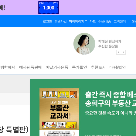
로그인
회원가입
마이페이지
카트
주문/배송
고객센터
Gl
름방학혜택
예사단독판매
이달의사은품
특가할인
추천도서
대량/법인
장 특별판)
현실 너머 편
[ 전8권, 양장 ]