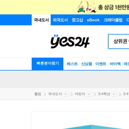
국내도서
외국도서
중고샵
eBook
크레마클럽
C
빠른분야찾기
베스트
신상품
이벤트
바이백
매
웰컴
국내도서
어린이
3-4학년
3-