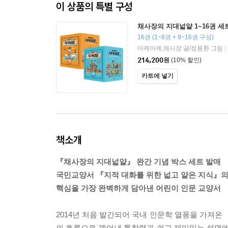
이 상품의 특별 구성
채사장의 지대넓얕 1~16권 세
16권 (1~8권 + 9~16권 구성)
마케마케,채사장 글/정용환 그림
|
214,200
원
(10% 할인)
카트에 넣기
책소개
『채사장의 지대넓얕』 완간 기념 박스 세트 발매
국민교양서 『지적 대화를 위한 넓고 얕은 지식』
핵심을 가장 완벽하게 담아낸 어린이 인문 교양서
2014년 처음 발간되어 국내 인문학 열풍을 가져온
의 흐름으로 꿰어낸 통찰력과 쉽고 재미있는 설명에