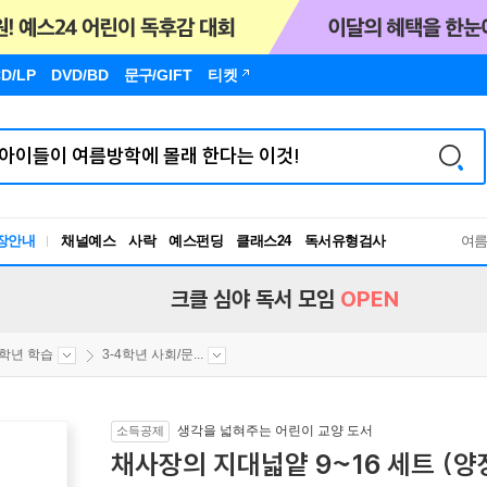
D/LP
DVD/BD
문구
/GIFT
티켓
장안내
채널예스
사락
예스펀딩
클래스24
독서유형검사
여
RBTI Lab
독서유형검사
크클 심야 독서 모임
OPEN
4학년 학습
3-4학년 사회/문...
생각을 넓혀주는 어린이 교양 도서
소득공제
채사장의 지대넓얕 9~16 세트 (양