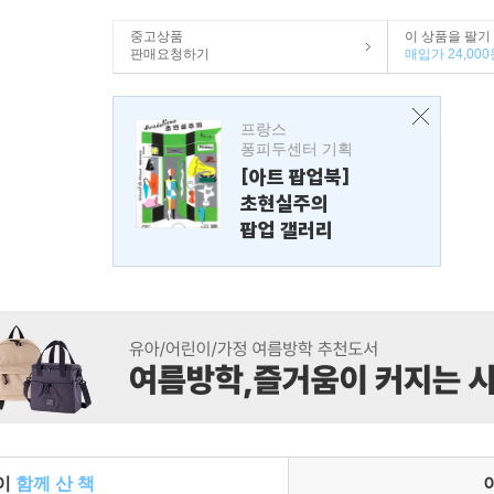
중고상품
이 상품을 팔기
판매요청하기
매입가 24,000
프랑스
퐁피두센터 기획
[아트 팝업북]
초현실주의
팝업 갤러리
들이
함께 산 책