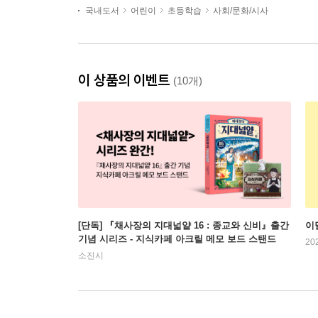
국내도서
어린이
초등학습
사회/문화/시사
이 상품의 이벤트
(10개)
[단독] 『채사장의 지대넓얕 16 : 종교와 신비』출간
이
기념 시리즈 - 지식카페 아크릴 메모 보드 스탠드
20
소진시