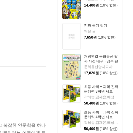
14,400
원
(10% 할인)
진짜 국기 찾기
채은 글
7,650
원
(10% 할인)
개념연결 문화유산 답
사 사전 대구 · 경북 편
문화유산답사교사모임 대구?경북팀 글/박순찬 그림
17,820
원
(10% 할인)
초등 사회 + 과학 진짜
문해력 3학년 세트
곽혜송,김재윤,배성호,신봉석,아꿈선 교육콘텐츠개발 연구회,이우철 저
50,400
원
(10% 할인)
초등 사회 + 과학 진짜
문해력 4학년 세트
곽혜송,김재윤,배성호,신봉석,아꿈선 교육콘텐츠개발 연구회,이우철 저
고 복잡한 인문학을 하나
50,400
원
(10% 할인)
 입문하려는 이들에게 특