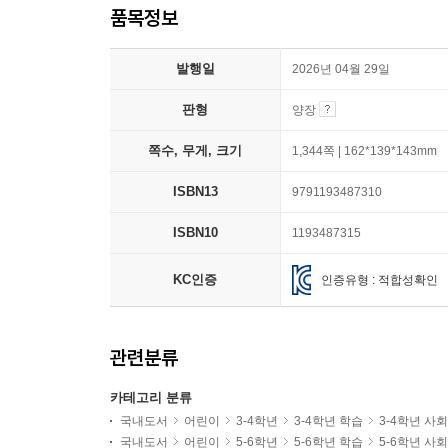
품목정보
발행일
2026년 04월 29일
판형
양장
쪽수, 무게, 크기
1,344쪽 | 162*139*143mm
ISBN13
9791193487310
ISBN10
1193487315
KC인증
인증유형 : 적합성확인
관련분류
카테고리 분류
국내도서
어린이
3-4학년
3-4학년 학습
3-4학년 사
국내도서
어린이
5-6학년
5-6학년 학습
5-6학년 사