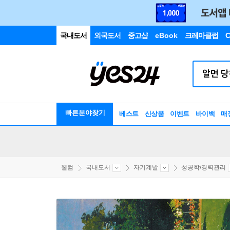
국내도서
외국도서
중고샵
eBook
크레마클럽
C
빠른분야찾기
베스트
신상품
이벤트
바이백
매
웰컴
국내도서
자기계발
성공학/경력관리