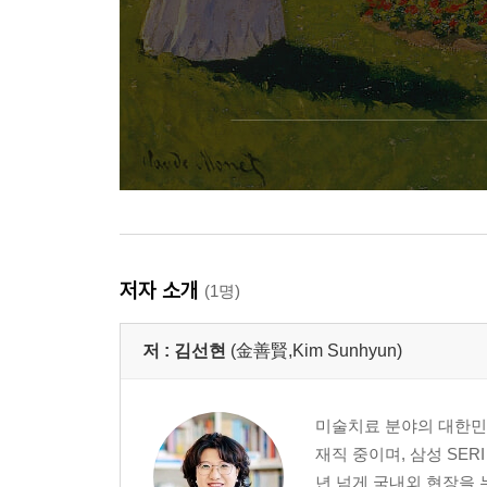
저자 소개
(1명)
저 :
김선현
(金善賢,Kim Sunhyun)
미술치료 분야의 대한민
재직 중이며, 삼성 SE
년 넘게 국내외 현장을