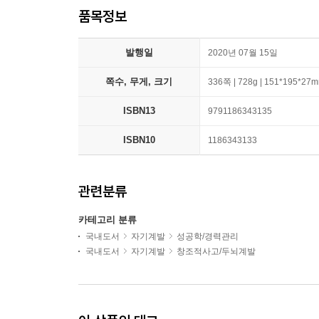
품목정보
발행일
2020년 07월 15일
쪽수, 무게, 크기
336쪽 | 728g | 151*195*27
ISBN13
9791186343135
ISBN10
1186343133
관련분류
카테고리 분류
국내도서
자기계발
성공학/경력관리
국내도서
자기계발
창조적사고/두뇌계발