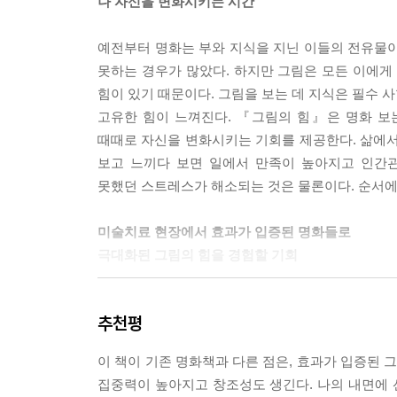
나 자신을 변화시키는 시간
예전부터 명화는 부와 지식을 지닌 이들의 전유물이
못하는 경우가 많았다. 하지만 그림은 모든 이에게
힘이 있기 때문이다. 그림을 보는 데 지식은 필수 사
고유한 힘이 느껴진다. 『그림의 힘』은 명화 보
때때로 자신을 변화시키는 기회를 제공한다. 삶에서 
보고 느끼다 보면 일에서 만족이 높아지고 인간
못했던 스트레스가 해소되는 것은 물론이다. 순서에
미술치료 현장에서 효과가 입증된 명화들로
극대화된 그림의 힘을 경험할 기회
미술치료의 최고 권위자로서 국내외 재난현장에서 
추천평
효과가 좋았던 명화 가운데 78점을 엄선해 소개한
소통과 치유의 힘을 발휘해온 명화들이다. 등교를
이 책이 기존 명화책과 다른 점은, 효과가 입증된
특별한 그림들 앞에서 부담감을 내려놓자 삶이 바뀌었
집중력이 높아지고 창조성도 생긴다. 나의 내면에
나를 바꾸는 힘을 전한다.