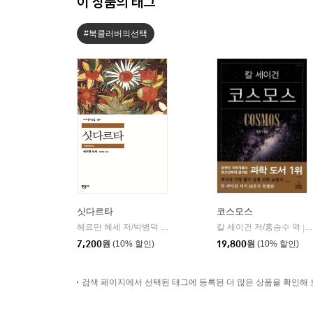
이 상품의 태그
#북클러버의선택
싯다르타
코스모스
헤르만 헤세 저/박병덕 역
민음사
칼 세이건 저/홍승수 역
|
|
7,200
원
(10% 할인)
19,800
원
(10% 할인)
검색 페이지에서 선택된 태그에 등록된 더 많은 상품을 확인해 