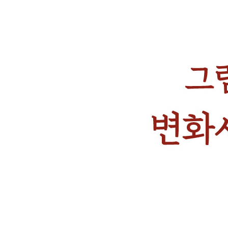
바빠서 너무 정신이 없을 때
미래의 희망으로 나를 채우다
마음 편한 퇴근 시간처럼
과거에 사로잡힌 당신에게
객관적으로 보게 되는 나의 문제들
지금의 나를 벗어나고 싶다면
세 여인이 가르쳐준 인생의 단계
미래에 대한 불안을 걷어내려면
한 번쯤 죽음을 생각해보는 시간
성실함이 주는 삶의 교훈
시간이 멈춘 세상
지금 이 시간에 충실하라
휴식이 필요한 순간은?
늙는다는 것에 대하여
Ⅴ. Myself
울음은 영혼이 회복하는 첫걸음