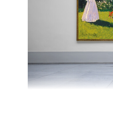
행복 하면‘ 핑크’를 빼놓을 수 없습니다
돈 버는 일이 행복하려면
나도 부자가 되어 사람들에게 나누어주고 싶다
세상 모든 것을 다 가진, 최상의 황홀
꿈이 시작되는 기쁨에 전염되다
나 자신에게 주는 휴식
유명 스타를 꿈꾸다
그저 마음 편안해지는 그림
돈보다 중요한 그 무엇
힘든 일도 힘들게 느껴지지 않는 비밀
그림으로 파악해보는 나의 현실
돈에 대한 부담을 가볍게 하다
돈벌이 중에 힘들지 않은 일은 없을까
미래에 우리가 살고 싶은 풍경
가장의 짐을 내려놓다
Ⅳ. Time
나는 어떤 기대를 가지고 살아갈까