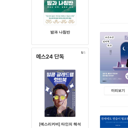
밤과 나침반
5
/5
예스24 단독
미리보기
[예스리커버] 타인의 해석