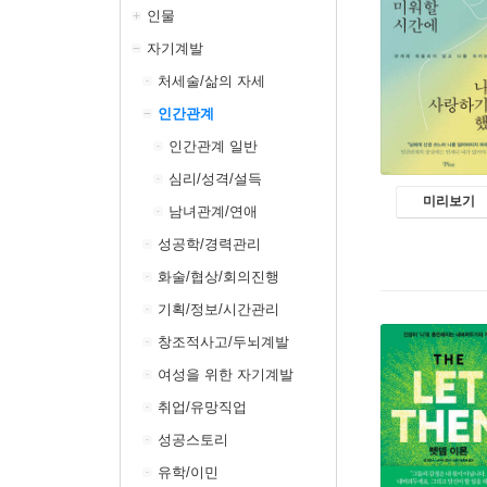
인물
자기계발
처세술/삶의 자세
인간관계
인간관계 일반
심리/성격/설득
미리보기
남녀관계/연애
성공학/경력관리
화술/협상/회의진행
기획/정보/시간관리
창조적사고/두뇌계발
여성을 위한 자기계발
취업/유망직업
성공스토리
유학/이민