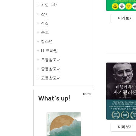
자연과학
잡지
미리보기
전집
종교
청소년
IT 모바일
초등참고서
중등참고서
고등참고서
10
/20
What's up!
미리보기