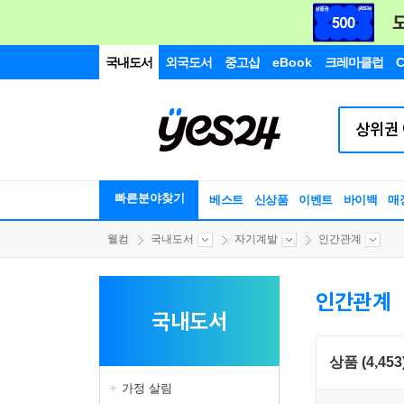
국내도서
외국도서
중고샵
eBook
크레마클럽
C
빠른분야찾기
베스트
신상품
이벤트
바이백
매
웰컴
국내도서
자기계발
인간관계
인간관계
국내도서
상품 (4,453
가정 살림