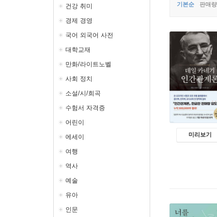
기본순
판매량
건강 취미
경제 경영
국어 외국어 사전
대학교재
만화/라이트노벨
사회 정치
소설/시/희곡
수험서 자격증
어린이
미리보기
에세이
여행
역사
예술
유아
인문