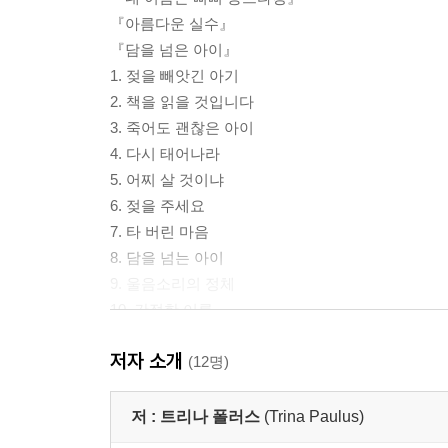
『아름다운 실수』
『담을 넘은 아이』
1. 젖을 빼앗긴 아기
2. 책을 읽을 것입니다
3. 죽어도 괜찮은 아이
4. 다시 태어나라
5. 어찌 살 것이냐
6. 젖을 주세요
7. 타 버린 마음
8. 담을 넘는 아이
9. 울음소리의 정체
10. 간절한 이름
11. 아기를 살려 주세요
저자 소개
12. 담 밖으로 한 걸음
(12명)
작가의 말
저 :
트리나 폴러스
(Trina Paulus)
『거짓말주의보』