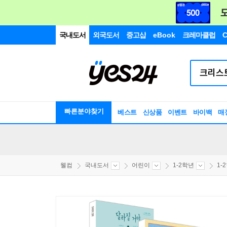
국내도서
외국도서
중고샵
eBook
크레마클럽
C
빠른분야찾기
베스트
신상품
이벤트
바이백
매
웰컴
국내도서
어린이
1-2학년
1-