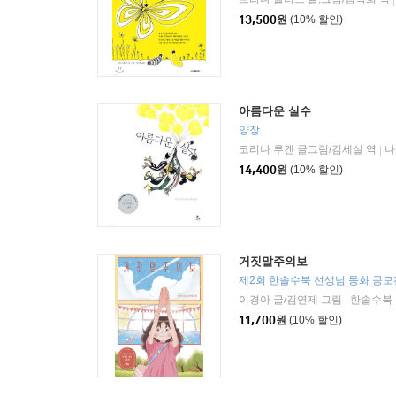
|
13,500
원
(10% 할인)
아름다운 실수
양장
코리나 루켄 글그림/김세실 역
나
|
14,400
원
(10% 할인)
거짓말주의보
제2회 한솔수북 선생님 동화 공모
이경아 글/김연제 그림
한솔수북
|
11,700
원
(10% 할인)