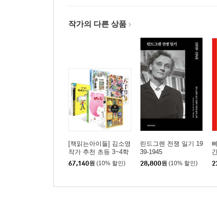
작가의 다른 상품
[책읽는아이들] 김소영
린드그렌 전쟁 일기 19
삐
작가 추천 초등 3~4학
39-1945
간
년 세트
67,140
원
(10% 할인)
28,800
원
(10% 할인)
2