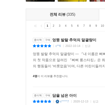
전체 리뷰
(335)
1
2
3
4
5
6
7
8
9
10
엉뚱 발랄 추억의 말괄량이
종이책
구매
c**6
2022-10-14
신고
|
|
|
엉뚱 발랄 추억의 말괄량이 ― 『내 이름은 삐삐
의 첫 작품으로 알려진 『삐삐 롱스타킹』은 
의 행동들이 ‘버릇없음’이며, 다른 어린이들까지 
4명
이 이 리뷰를 추천합니다.
담을 넘은 아이
종이책
구매
s*****7
2020-12-13
신고
|
|
|