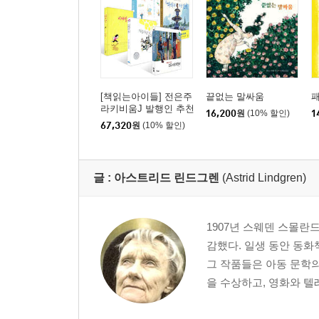
[책읽는아이들] 전은주
끝없는 말싸움
라키비움J 발행인 추천
16,200
원
(10% 할인)
1
초등 3~4학년 세트
67,320
원
(10% 할인)
글 :
아스트리드 린드그렌
(Astrid Lindgren)
1907년 스웨덴 스몰란
감했다. 일생 동안 동화
그 작품들은 아동 문학
을 수상하고, 영화와 텔