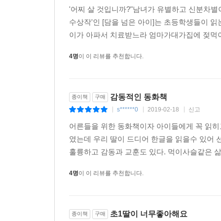
'어찌 살 것입니까?"남녀가 유별하고 신분차별
수상작'인 [담을 넘은 아이]는 초등학생들이 읽
이가 아파서 치료받느라 엄마가대가집에 젖먹이 
4명
이 이 리뷰를 추천합니다.
감동적인 동화책
종이책
구매
s******0
2019-02-18
신고
|
|
|
어른들을 위한 동화책이자 아이들에게 꼭 읽히고
였는데 우리 딸이 드디어 한글을 읽을수 있어
훌륭하고 감동과 교훈도 있다. 먹이사슬같은 삶
4명
이 이 리뷰를 추천합니다.
초1딸이 너무좋아해요
종이책
구매