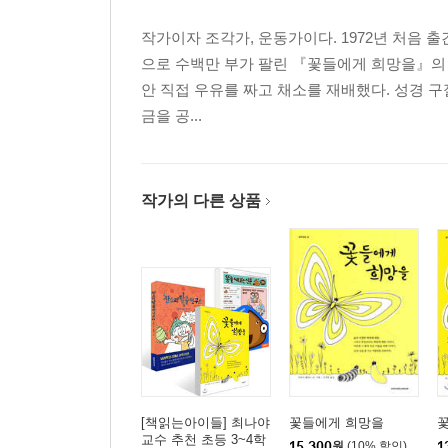
새로 온 아이
작가이자 조각가, 운동가이다. 1972년 처음 출
내 동생 유준이
으로 수백만 부가 팔린 『꽃들에게 희망을』의 작가
거짓말은 아니야
안 직접 우유를 짜고 채소를 재배했다. 성경 
거짓말주의보
금을 공...
최악의 거짓말
왜 나만 미안해야 하는데
소원 내기
작가의 다른 상품
『달라질 거야』
[책읽는아이들] 최나야
꽃들에게 희망을
교수 추천 초등 3~4학
15,300
원
(10% 할인)
1