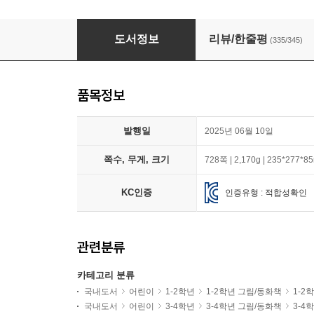
[YES24 책 읽는 아이들] 1회 선정 도서 : 초등 
도서정보
리뷰/한줄평
(335/345)
품목정보
발행일
2025년 06월 10일
쪽수, 무게, 크기
728쪽 | 2,170g | 235*277*
KC인증
인증유형 : 적합성확인
관련분류
카테고리 분류
국내도서
어린이
1-2학년
1-2학년 그림/동화책
1-2
국내도서
어린이
3-4학년
3-4학년 그림/동화책
3-4