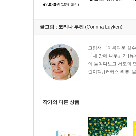
년 세트
42,030
원
(10% 할인)
글그림 :
코리나 루켄
(Corinna Luyken)
그림책 『아름다운 실수
『내 안에 나무』가 [뉴
이 들여다보고 서로의 
린이책, [커커스 리뷰]
작가의 다른 상품