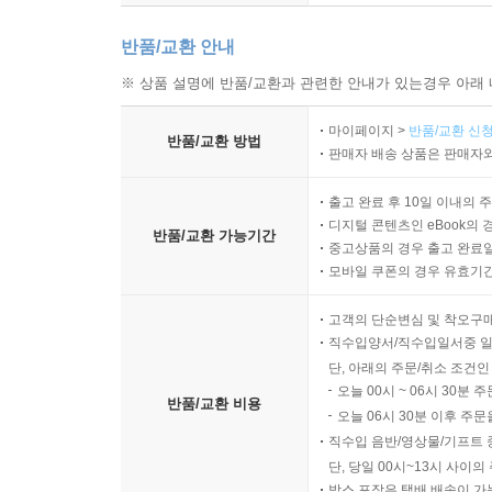
반품/교환 안내
※ 상품 설명에 반품/교환과 관련한 안내가 있는경우 아래 
마이페이지 >
반품/교환 신청
반품/교환 방법
판매자 배송 상품은 판매자와
출고 완료 후 10일 이내의 
디지털 콘텐츠인 eBook의 
반품/교환 가능기간
중고상품의 경우 출고 완료일
모바일 쿠폰의 경우 유효기간(
고객의 단순변심 및 착오구
직수입양서/직수입일서중 일
단, 아래의 주문/취소 조건인
오늘 00시 ~ 06시 30분 
반품/교환 비용
오늘 06시 30분 이후 주문
직수입 음반/영상물/기프트 
단, 당일 00시~13시 사이
박스 포장은 택배 배송이 가