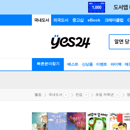
국내도서
외국도서
중고샵
eBook
크레마클럽
C
빠른분야찾기
베스트
신상품
이벤트
바이백
매
웰컴
국내도서
전집
초등 저학년