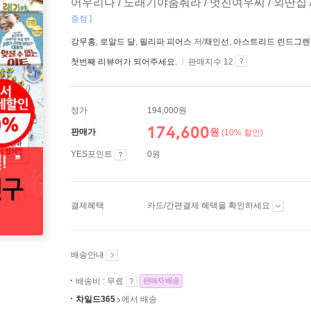
어우리나 / 노래기야춤춰라 / 멋진여우씨 / 외딴집 
증정 ]
강무홍
,
로알드 달
,
필리파 피어스
저/
채인선
,
아스트리드 린드그렌
첫번째 리뷰어가 되어주세요.
판매지수 12
정가
194,000원
174,600
원
판매가
(10% 할인)
YES포인트
0원
결제혜택
카드/간편결제 혜택을 확인하세요
배송안내
배송비 : 무료
판매자 배송
차일드365
에서 배송