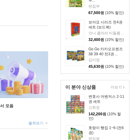
무...
편집부
67,500
원
(10% 할인)
보아요 시리즈 전4권
세트 (보드북)
안나 클라라 티돌름 글,그림 외
32,400
원
(10% 할인)
Go Go 카카오프렌즈
38 39 40 전3권 ...
김미영
45,630
원
(10% 할인)
이 분야 신상품
더보기
변호사 어벤저스 2-11
권 세트
도서 모음
고희정
142,200
원
(10% 할
인)
펼쳐보기
호랑이 빵집 1~6 (전6
권)
편집부