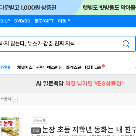
D/LP
DVD/BD
문구
/GIFT
티켓
독서유형검사
장안내
채널예스
사락
예스펀딩
클래스24
RBTI Lab
독서유형검사
AI 일문백답
의견 남기면 YES상품권!
창작동화
소득공제
논장 초등 저학년 동화는 내 친
전집