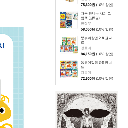
75,600
원
(10% 할인)
처음 만나는 사회 그
림책 (전5권)
편집부
58,050
원
(10% 할인)
똥볶이할멈 2-8 권 세
트
강효미
84,150
원
(10% 할인)
똥볶이할멈 3-8 권 세
트
강효미
72,900
원
(10% 할인)