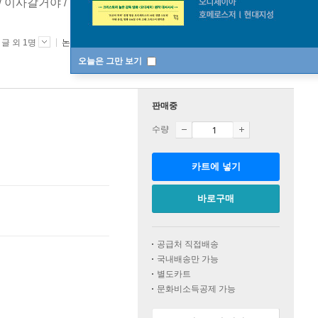
/ 이사갈거야 / 트리혼 / 콩알탐삼총사 / 용감한닭
[ 랜덤 사은품
글 외 1명
논장(전집)
2020년 11월 30일
오늘은 그만 보기
판매중
수량
카트에 넣기
바로구매
공급처 직접배송
국내배송만 가능
별도카트
문화비소득공제 가능