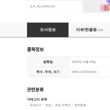
오직, 예스24에서만
논장 초등 저학년 동화는 내 친구 베스트 20권
도서정보
리뷰/한줄평
(0/0)
품목정보
발행일
2020년 11월 30일
쪽수, 무게, 크기
94쪽 | 153*224mm
관련분류
카테고리 분류
국내도서
전집
초등 저학년
창작동화