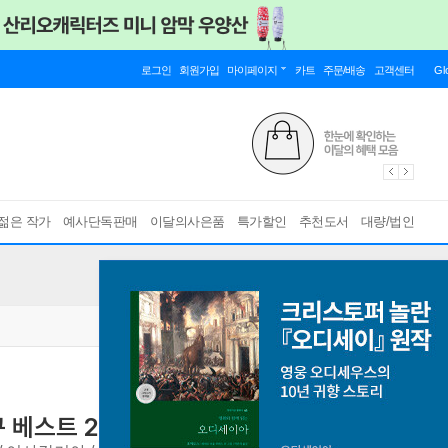
로그인
회원가입
마이페이지
카트
주문/배송
고객센터
Gl
젊은 작가
예사단독판매
이달의사은품
특가할인
추천도서
대량/법인
구 베스트 20권세트/상품권5천
뛰어라 점프 / 알