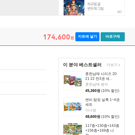
AD
174,600
카트에 넣기
바로구매
원
이 분야 베스트셀러
더보기
흔한남매 시리즈 20
21 22 전3권 세...
흔한남매 원저
45,360
원
(10% 할인)
변비 탐정 실룩 1~4권
세트
이나영
48,600
원
(10% 할인)
117층+130층+143층
+156층+169층 나