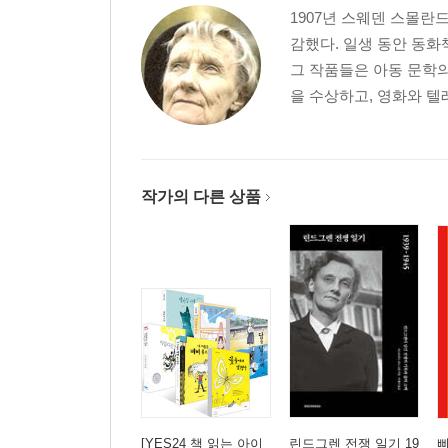
1907년 스웨덴 스몰란
감했다. 일생 동안 동화
그 작품들은 아동 문학
을 수상하고, 영화와 텔
작가의 다른 상품
[YES24 책 읽는 아이
린드그렌 전쟁 일기 19
삐