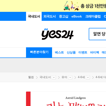
국내도서
외국도서
중고샵
eBook
크레마클럽
C
빠른분야찾기
베스트
신상품
이벤트
바이백
매
웰컴
국내도서
유아
4-6세
4-6세 다