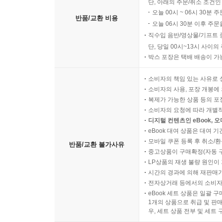
단, 아래의 주문/취소 조건인
오늘 00시 ~ 06시 30분 
반품/교환 비용
오늘 06시 30분 이후 주문
직수입 음반/영상물/기프트 
단, 당일 00시~13시 사이
박스 포장은 택배 배송이 가
소비자의 책임 있는 사유로 
소비자의 사용, 포장 개봉에 
복제가 가능한 상품 등의 포장을 
소비자의 요청에 따라 개별
디지털 컨텐츠인 eBook, 
eBook 대여 상품은 대여 기
모바일 쿠폰 등록 후 취소/환
반품/교환 불가사유
중고상품이 구매확정(자동 
LP상품의 재생 불량 원인이 기
시간의 경과에 의해 재판매가
전자상거래 등에서의 소비자
eBook 세트 상품은 일괄 
1개의 상품으로 취급 및 판매
우, 세트 상품 전부 및 세트