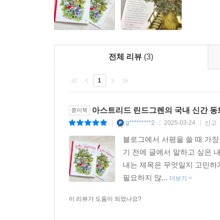
바로 아줌마인데 말이죠.
「로타가 나쁜 말을 해요」
전체 리뷰
(3)
“씨이, 일요일에 왜 청어야!” 로타의 말에 엄마는 
번만 더 ‘씨’라고 하면 당장 집으로 돌려보내겠다
1
앞에서 우뚝 멈춰 서서는 꼼짝 안했어요. 엄마가 로
한마디도 안 했어요.
아스트리드 린드그렌의 국내 신간 동
종이책
「뭘 해도 꼬는 날」
g*********2
2025-03-24
신고
|
|
|
블로그에서 서평을 쓸 때 가장
우리는 빨간색 놀이집에서 소꿉놀이를 했어요. 오빠
기 전에 글에서 말하고 싶은 
닦는다며 양동이에 물을 받고는 깜빡 수도꼭지를 
내는 제목은 무엇일지 고민하게
다그침에 로타는 솔직하게 “내가요.” 하고 대답했지
필요하지 않...
더보기
「크리스마스는 정말로 즐거워」
이 리뷰가 도움이 되었나요?