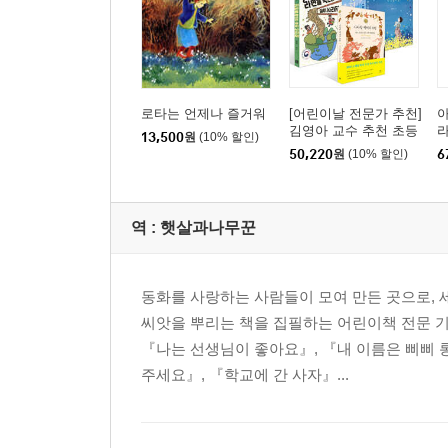
로타는 언제나 즐거워
[어린이날 전문가 추천]
김영아 교수 추천 초등
라
13,500
원
(10% 할인)
고학년 세트
트
50,220
원
(10% 할인)
6
역 :
햇살과나무꾼
동화를 사랑하는 사람들이 모여 만든 곳으로, 
씨앗을 뿌리는 책을 집필하는 어린이책 전문 
『나는 선생님이 좋아요』, 『내 이름은 삐삐 
주세요』, 『학교에 간 사자』...