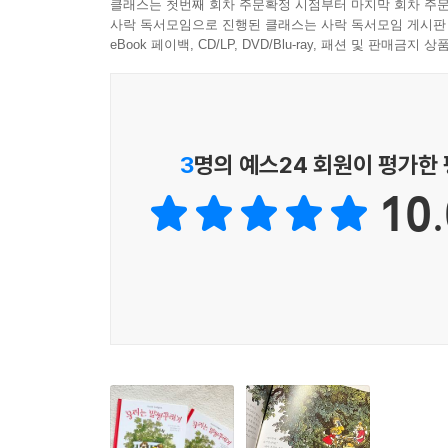
클래스는 첫번째 회차 주문확정 시점부터 마지막 회차 주문
「세상에서 가장 마음씨 좋은 베리 아줌마」
사락 독서모임으로 진행된 클래스는 사락 독서모임 게시판
eBook 페이백, CD/LP, DVD/Blu-ray, 패션 및 판매금
우리는 옆집인 베리 아줌마네 가서 노는 걸 좋아해
로타는 소파에서 아줌마가 짜던 옷을 죄다 풀어 온
갈 때도 아주 좋아했답니다. 이 세상에 베리 아줌마
3
명의 예스24 회원이 평가한
「가족 소풍 가는 날」
10.
오늘은 가족 소풍날, 호숫가에서 나무다리에 엎드
잔디밭에서 점심을 먹는데, 세상에, 왜 이렇게 맛있
오빠가 물에 빠졌을 때가 가장 재미있었대요.
「외갓집에 가요」
여름이면 우리는 시골 외갓집에 가요. 기차를 타고 
다시 떠나려고 할 때 폴짝 올라탔지요. 그런데 
나타났지요. 엄마는 울음을 터뜨렸고, 검표원 아저씨