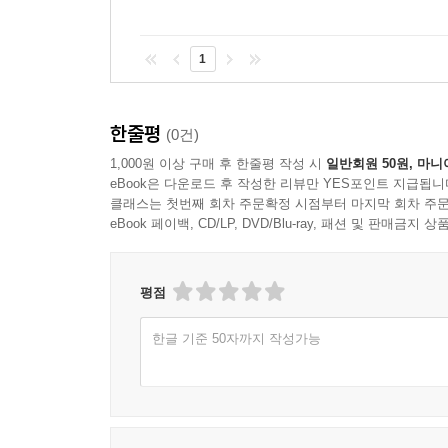
모를 일이에요.
무성한 잎을 자랑하는 커다란 나무, 초록 원두막,
1
신나는 겨울의 크리스마스까지 온 계절이 다 담겨
이웃들, 집안일을 돕는 마이켄 언니 등 아이들이
한줄평
사람을 행복하게 만들어요.
(0건)
1,000원 이상 구매 후 한줄평 작성 시
일반회원 50원, 마니
실제로 꼭 이 책의 아이들처럼 기발한 생각을 잘
eBook은 다운로드 후 작성한 리뷰만 YES포인트 지급됩니
클래스는 첫번째 회차 주문확정 시점부터 마지막 회차 주문
온종일 숲과 들판과 개울에서 신나게 뛰어 놀던 기
eBook 페이백, CD/LP, DVD/Blu-ray, 패션 및 판매금
시간이 흘러도, 우리는 린드그렌의 작품을 보며 즐
평점
한글 기준 50자까지 작성가능