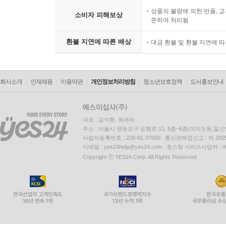
상품의 불량에 의한 반품, 교
소비자 피해보상
준하여 처리됨
환불 지연에 따른 배상
대금 환불 및 환불 지연에 
회사소개
인재채용
이용약관
개인정보처리방침
청소년보호정책
도서홍보안내
대표 : 김석환, 최세라
주소 : 서울시 영등포구 은행로 11, 5층~6층(여의도동,일신
사업자등록번호 : 229-81-37000 통신판매업신고 : 제 200
이메일 : yes24help@yes24.com 호스팅 서비스사업자 :
Copyright ⓒ YES24 Corp. All Rights Reserved.