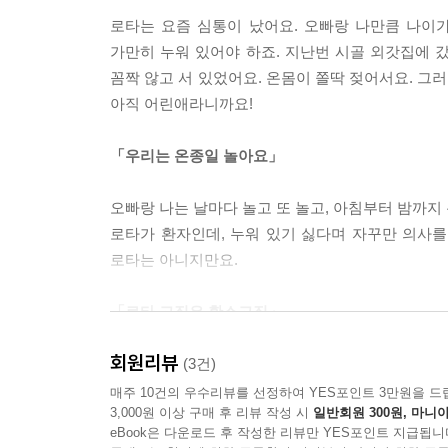
로타는 요즘 심통이 났어요. 오빠랑 나만큼 나이가
가만히 누워 있어야 하죠. 지난번 시골 외갓집에 
꼼짝 않고 서 있었어요. 온몸이 쫄딱 젖어서요. 그
아직 어린애라니까요!
「우리는 온종일 놀아요」
오빠랑 나는 날마다 놀고 또 놀고, 아침부터 밤까지
로타가 환자인데, 누워 있기 싫다며 자꾸만 의사를
로타는 아니지만요.
「로타 고집은 황소고집」
회원리뷰
로타는 약 먹는 걸 싫어해요. 엄마가 기침약을 먹이
(3건)
내가 기침약을 먹어야 하면, 나는 약을 안 먹어야지,
매주 10건의 우수리뷰를 선정하여 YES포인트 3만원을 드
3,000원 이상 구매 후 리뷰 작성 시
일반회원 300원, 마니아
없다며 의사 선생님한테도 절대 입을 벌리지 않았죠.
eBook은 다운로드 후 작성한 리뷰만 YES포인트 지급됩니