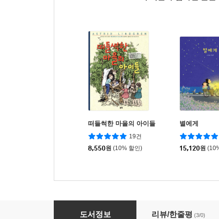
떠들썩한 마을의 아이들
별에게
19건
8,550
원
(10% 할인)
15,120
원
(10
우리는 말썽꾸러기
도서정보
리뷰/한줄평
(3/0)