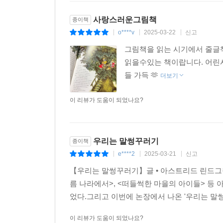
드디어 크리스마스, 가장 신나는 날이에요. 크리
돌며 춤을 추었어요. 모든 게 다 좋았어요. 다음
사랑스러운그림책
종이책
드리러 갔어요. 트집쟁이길 집집마다 촛불을 밝혀 
o****v
2025-03-22
신고
|
|
|
그림책을 읽는 시기에서 줄글
■ 《나, 이사 갈 거야》에서 잔뜩 골이 나서 옆집
읽을수있는 책이랍니다. 어린
요나스의 신나는 일상이 《우리는 말썽꾸러기》에서
들 가득 🫶
더보기
로타와 오빠와 함께하는 시끌벅적한 일상을 딱 어
9편의 짤막한 이야기들이 막 그림책에서 동화책으로
이 리뷰가 도움이 되었나요?
아직 어려서 비가 많이 올 때 집 안에만 있어야 
외갓집 거름 더미에서 비를 맞는 거지요. 비를 맞
우리는 말썽꾸러기
종이책
주도하는 오빠 요나스는 로타를 어린애 취급하지만,
e****2
2025-03-21
신고
|
|
|
빠지기도 하죠. 로타에게는 엄청난 큰 오빠이지만 
【우리는 말썽꾸러기】글 • 아스트리드 린드그렌/ 
름 나라에서>, <떠들썩한 마을의 아이들> 등
미아 마리아는 어떨 땐 로타를 바보 같다고 생각하
었다.그리고 이번에 논장에서 나온 '우리는 말썽꾸
중얼거리며 하라는 대로 따라 하는 모습을 구경하
아침에 쿨쿨 자고 있을 때는 얼른 일어나라고 할까
이 리뷰가 도움이 되었나요?