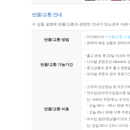
반품/교환 안내
※ 상품 설명에 반품/교환과 관련한 안내가 있는경우 아래 
마이페이지 >
반품/교환 신청
반품/교환 방법
판매자 배송 상품은 판매자와
출고 완료 후 10일 이내의 
디지털 콘텐츠인 eBook의 
반품/교환 가능기간
중고상품의 경우 출고 완료일
모바일 쿠폰의 경우 유효기간(
고객의 단순변심 및 착오구
직수입양서/직수입일서중 일
단, 아래의 주문/취소 조건인
오늘 00시 ~ 06시 30분 
반품/교환 비용
오늘 06시 30분 이후 주문
직수입 음반/영상물/기프트 
단, 당일 00시~13시 사이