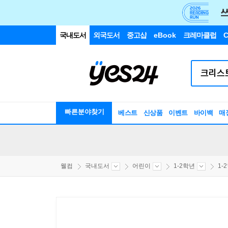
국내도서
외국도서
중고샵
eBook
크레마클럽
C
빠른분야찾기
베스트
신상품
이벤트
바이백
매
웰컴
국내도서
어린이
1-2학년
1-