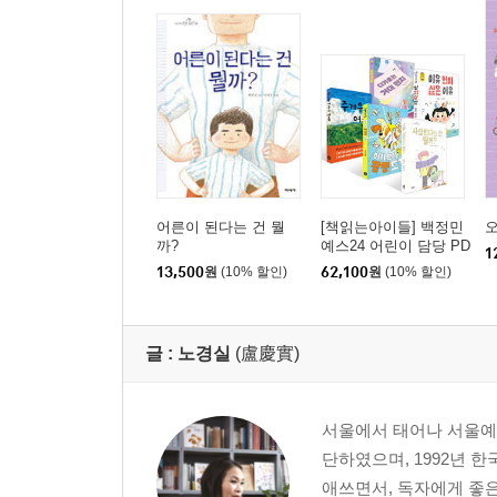
어른이 된다는 건 뭘
[책읽는아이들] 백정민
까?
예스24 어린이 담당 PD
1
추천 초등 3~4학년 세
13,500
원
(10% 할인)
62,100
원
(10% 할인)
트
글 :
노경실
(盧慶實)
서울에서 태어나 서울예
단하였으며, 1992년 
애쓰면서, 독자에게 좋은