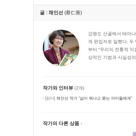
글 :
채인선
(蔡仁善)
강원도 산골에서 태어나
게 편집자로 일했다. 두
부터 “우리의 전통적 
상적인 기법과 사실성의 
작가와 인터뷰
(2개)
[읽다]
채인선 작가 “삶이 뭐냐고 묻는 아이들에게”
작가의 다른 상품