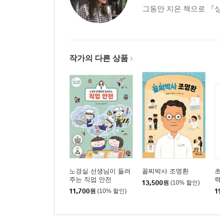
그동안 지은 책으로 『상
작가의 다른 상품
노경실 선생님이 들려
꼴찌박사 조명환
초
주는 직업 안전
력
13,500
원
(10% 할인)
11,700
원
(10% 할인)
1