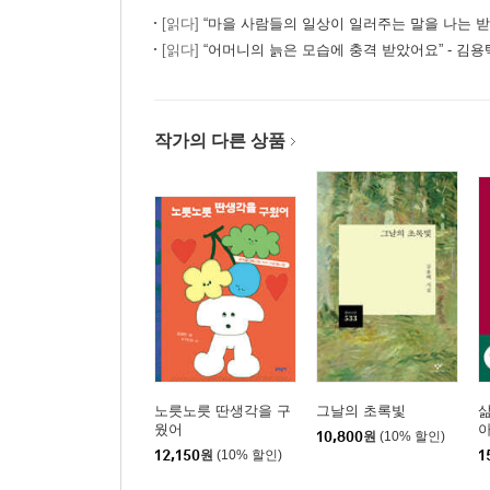
[읽다]
“마을 사람들의 일상이 일러주는 말을 나는 받아
[읽다]
“어머니의 늙은 모습에 충격 받았어요” - 김용택
작가의 다른 상품
노릇노릇 딴생각을 구
그날의 초록빛
삶
웠어
10,800
원
(10% 할인)
12,150
원
(10% 할인)
1