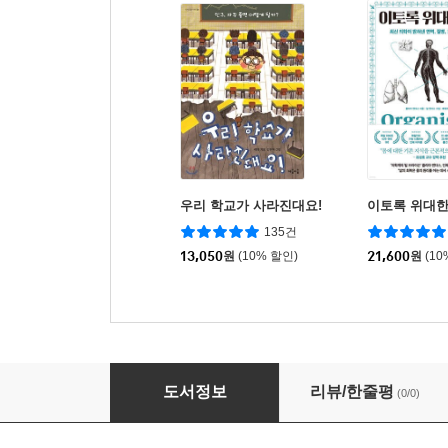
우리 학교가 사라진대요!
이토록 위대한
135건
13,050
원
(10% 할인)
21,600
원
(10
초등학생 질문 그림책 세트
도서정보
리뷰/한줄평
(0/0)