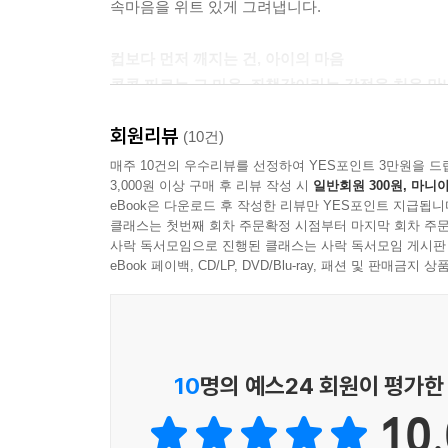
속마음을 위트 있게 그려냅니다.
컵보다 먼저 깨지는 건, 아이의 마음
콕콕 찌르는 그 마음, 죄책감이라는 감정을 처음 만
회원리뷰
이 책은 아이가 실수를 저지른 뒤, 자신 대신 고양
(10건)
탁월하게 형상화했습니다. 모든 진실을 알고 있다
매주 10건의 우수리뷰를 선정하여 YES포인트 3만원을 드
3,000원 이상 구매 후 리뷰 작성 시
일반회원 300원, 마니아
가는지를 고스란히 대변합니다. 페이지를 넘길수록
eBook은 다운로드 후 작성한 리뷰만 YES포인트 지급됩니
거대하게 자라나는지를 시각적으로 보여줍니다. 독
클래스는 첫번째 회차 주문확정 시점부터 마지막 회차 주문
털어내고 평온한 일상으로 돌아가기 위한 소중한 
사락 독서모임으로 진행된 클래스는 사락 독서모임 게시판
eBook 페이백, CD/LP, DVD/Blu-ray, 패션 및 판매금
깨진 것도 다시 붙이면, 새로운 이야기가 된다!
실수 이후 회복해 가는 법을 보여 주는 그림책
이 책이 특별한 이유는 컵이 깨진 사건으로 끝나지
10
명의 예스24 회원이 평가한
회복해 가는 이야기를 보여 주지요. 메이가 할머니
10.
살살 발라 가며 깨진 컵 조각을 다시 붙입니다. “꿰