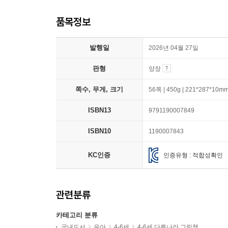
품목정보
발행일
2026년 04월 27일
판형
양장
쪽수, 무게, 크기
56쪽 | 450g | 221*287*10m
ISBN13
9791190007849
ISBN10
1190007843
KC인증
인증유형 : 적합성확인
관련분류
카테고리 분류
국내도서
유아
4-6세
4-6세 다른나라 그림책