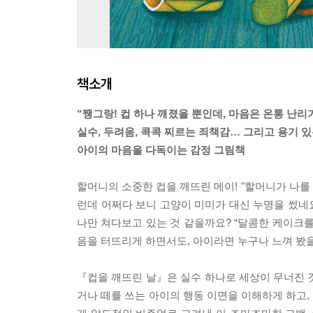
책소개
“쨍그랑! 컵 하나 깨졌을 뿐인데, 마음은 온통 난리가
실수, 두려움, 콕콕 찌르는 죄책감… 그리고 용기 있
아이의 마음을 다독이는 감정 그림책
할머니의 소중한 컵을 깨뜨린 메이! "할머니가 나를
런데 어쩌다 보니 고양이 미미가 대신 누명을 썼네요
나만 쳐다보고 있는 것 같을까요? “달콤한 케이크를
음을 터뜨리게 하면서도, 아이라면 누구나 느껴 봤을
『컵을 깨뜨린 날』은 실수 하나로 세상이 무너진 
거나 떼를 쓰는 아이의 행동 이면을 이해하게 하고, 