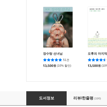
장수탕 선녀님
오후의 마지막
51건
13,500
원
(10% 할인)
13,500
원
(10
컵을 깨뜨린 날
도서정보
리뷰/한줄평
(10/0)