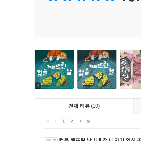
깨진 것을 없던 일로 만드는 대신, 함께 고치고 
아니라, 우리만의 특별한 이야기가 될 수 있음을 보
뉴욕타임스가 먼저 알아본 그림책
지금 가장 눈여겨봐야 할 작가, 엑스 팡의 작품
《컵을 깨뜨린 날》은 2025년 뉴욕타임스 선정 
감정을 유머러스하고 섬세하게 그려 내는 작가입니
뭉클해지는 마무리까지. 실수를 두려워하기보다 
그림책입니다.
4
전체 리뷰
(10)
1
2
컵을 깨뜨린 날 사회정서 자기 인식 
종이책