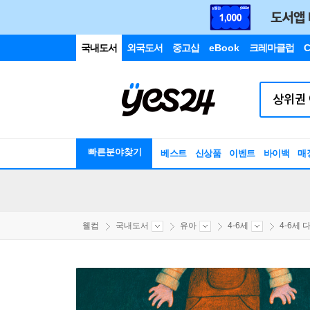
국내도서
외국도서
중고샵
eBook
크레마클럽
C
빠른분야찾기
베스트
신상품
이벤트
바이백
매
웰컴
국내도서
유아
4-6세
4-6세 다