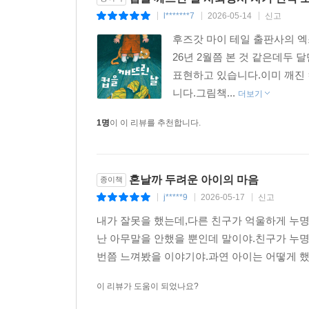
l*******7
2026-05-14
신고
|
|
|
후즈갓 마이 테일 출판사의 엑
26년 2월쯤 본 것 같은데두
표현하고 있습니다.이미 깨진
니다.그림책...
더보기
1명
이 이 리뷰를 추천합니다.
혼날까 두려운 아이의 마음
종이책
j*****9
2026-05-17
신고
|
|
|
내가 잘못을 했는데,다른 친구가 억울하게 누
난 아무말을 안했을 뿐인데 말이야.친구가 누명
번쯤 느껴봤을 이야기야.과연 아이는 어떻게 했
이 리뷰가 도움이 되었나요?