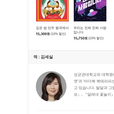
깊은 밤 만두 왕국에서
우리는 진짜 진짜 사람
입니다
15,300
원
(10% 할인)
15,750
원
(10% 할인)
역 :
김세실
성균관대학교와 대학원에
캣’과 ‘마더북 북테라피
고 있습니다. 발달과 그
보』, 『달래네 꽃놀이』 