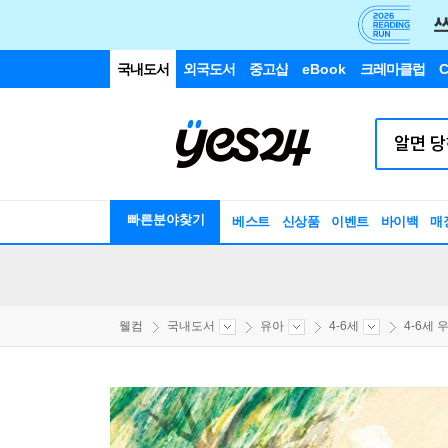
국내도서
외국도서
중고샵
eBook
크레마클럽
C
빠른분야찾기
베스트
신상품
이벤트
바이백
매
웰컴
국내도서
유아
4-6세
4-6세 우