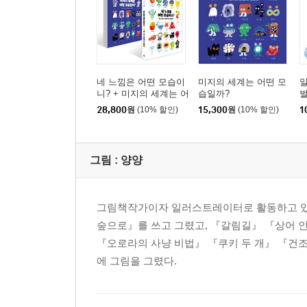
네 느낌은 어떤 모습이
미지의 세계는 어떤 모
일
니? + 미지의 세계는 어
습일까?
떤 모습일까? 세트
28,800
원
(10% 할인)
15,300
원
(10% 할인)
1
그림 :
양양
그림책작가이자 일러스트레이터로 활동하고 있다
숲으로』를 쓰고 그렸고, 『갈림길』 『상어 인
『오로라의 사냥 비법』 『쿠키 두 개』 『건
에 그림을 그렸다.