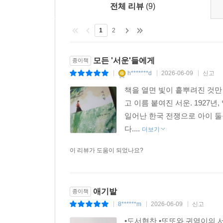
전체 리뷰
(9)
1
2
모든 '서운'들에게
종이책
h*******d
2026-06-09
신고
|
|
|
책을 열면 빛이 흩뿌려진 것만
고 이름 붙여진 서운. 1927년
일어난 한국 전쟁으로 아이 둘
다....
더보기
이 리뷰가 도움이 되었나요?
애기밭
종이책
8******m
2026-06-09
신고
|
|
|
•도서협찬 •또또와 귀염이의