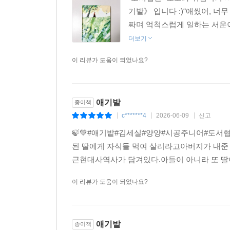
기밭》 입니다 :)“애썼어, 너
짜며 억척스럽게 일하는 서운이
더보기
이 리뷰가 도움이 되었나요?
애기밭
종이책
c*******4
2026-06-09
신고
|
|
|
🍃💚#애기밭#김세실#양양#시공주니어#도서협찬
된 딸에게 자식들 먹여 살리라고아버지가 내준 
근현대사역사가 담겨있다.아들이 아니라 또 딸이라
이 리뷰가 도움이 되었나요?
애기밭
종이책