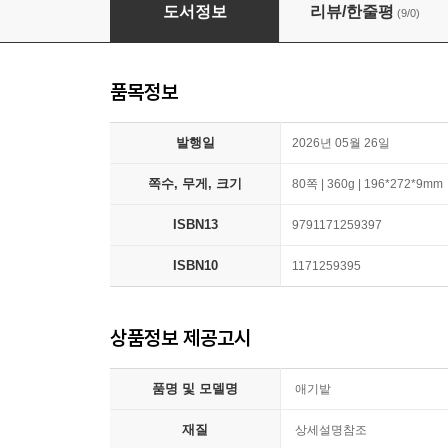
애기밭
도서정보
리뷰/한줄평
(9/0)
품목정보
발행일
2026년 05월 26일
쪽수, 무게, 크기
80쪽 | 360g | 196*272*9mm
ISBN13
9791171259397
ISBN10
1171259395
상품정보 제공고시
품명 및 모델명
애기밭
재질
상세설명참조