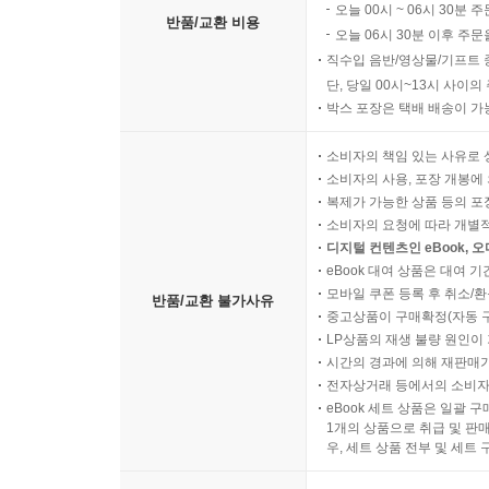
오늘 00시 ~ 06시 30분 
반품/교환 비용
오늘 06시 30분 이후 주문
직수입 음반/영상물/기프트 
단, 당일 00시~13시 사이
박스 포장은 택배 배송이 가
소비자의 책임 있는 사유로 
소비자의 사용, 포장 개봉에 
복제가 가능한 상품 등의 포장을 
소비자의 요청에 따라 개별
디지털 컨텐츠인 eBook, 
eBook 대여 상품은 대여 기
모바일 쿠폰 등록 후 취소/환
반품/교환 불가사유
중고상품이 구매확정(자동 
LP상품의 재생 불량 원인이 기
시간의 경과에 의해 재판매가
전자상거래 등에서의 소비자
eBook 세트 상품은 일괄 
1개의 상품으로 취급 및 판매
우, 세트 상품 전부 및 세트