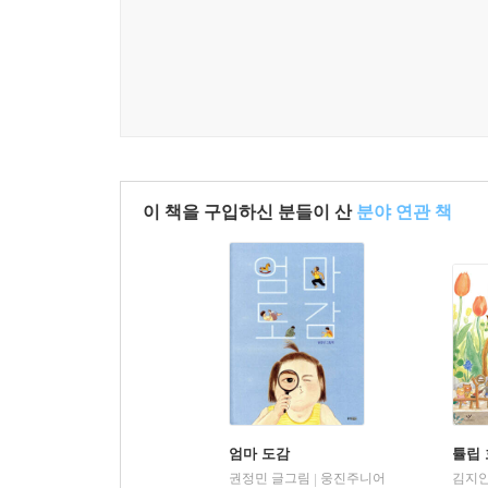
이 책을 구입하신 분들이 산
분야 연관 책
엄마 도감
튤립
권정민 글그림
웅진주니어
김지안
|