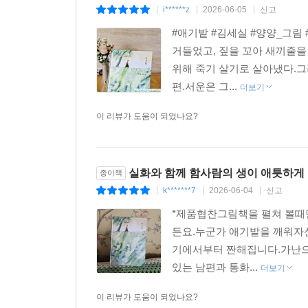
i******z
2026-06-05
신고
|
|
|
#애기밭 #김세실 #양양_그림
거들었고, 짚을 꼬아 새끼줄을
위해 죽기 살기로 살아냈다.그러
편.서운은 그...
더보기
이 리뷰가 도움이 되었나요?
실화와 함께 함사람의 생이 애틋하게
종이책
k*******7
2026-06-04
신고
|
|
|
*제품협찬그림책을 펼쳐 볼때
든요.누군가 애기밭을 깨워자
기에서부터 짠해집니다.가난으
있는 남편과 통화...
더보기
이 리뷰가 도움이 되었나요?