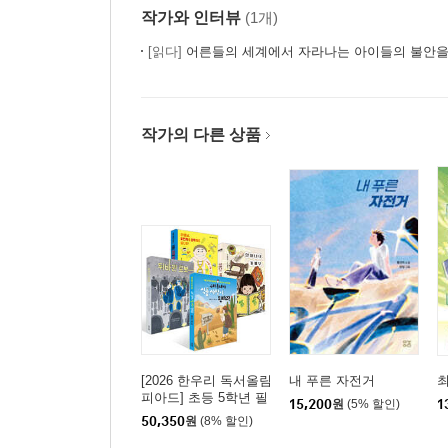
작가와 인터뷰
(1개)
[읽다]
어른들의 세계에서 자라나는 아이들의 불안을 
작가의 다른 상품
[2026 한우리 독서올림
내 푸른 자전거
최
피아드] 초등 5학년 필
15,200
원
(5% 할인)
1
독서 세트
50,350
원
(8% 할인)