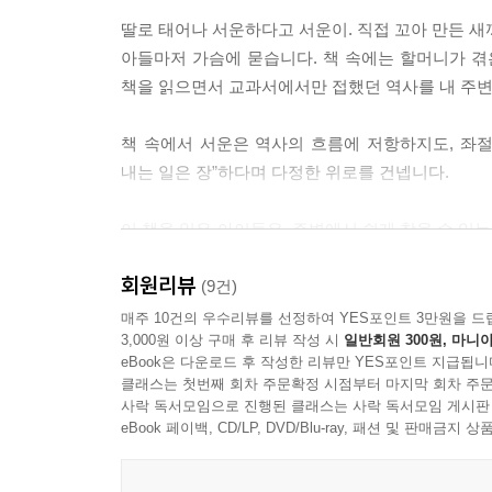
딸로 태어나 서운하다고 서운이. 직접 꼬아 만든 새
아들마저 가슴에 묻습니다. 책 속에는 할머니가 겪
책을 읽으면서 교과서에서만 접했던 역사를 내 주변
책 속에서 서운은 역사의 흐름에 저항하지도, 좌절
내는 일은 장”하다며 다정한 위로를 건넵니다.
이 책을 읽은 아이들은, 주변에서 쉽게 찾을 수 있
통해 아이들의 공감 능력도 한 뼘 더 자라게 됩니다.
회원리뷰
(9건)
위로와 생명의 소중함을 전달하는 마음 연결 그림
매주 10건의 우수리뷰를 선정하여 YES포인트 3만원을 드
3,000원 이상 구매 후 리뷰 작성 시
일반회원 300원, 마니아
eBook은 다운로드 후 작성한 리뷰만 YES포인트 지급됩니
《애기밭》은 한 개인의 역사를 기록하는 데 그치지 
클래스는 첫번째 회차 주문확정 시점부터 마지막 회차 주문
펼치는 순간, 어른들은 굽이굽이 걸어온 자신의 
사락 독서모임으로 진행된 클래스는 사락 독서모임 게시판
살아남는 일은 장한 일이라는 지혜를 배우게 됩니다
eBook 페이백, CD/LP, DVD/Blu-ray, 패션 및 판매금
위로가 필요한 하루의 끝에, 또는 생명의 소중함과 