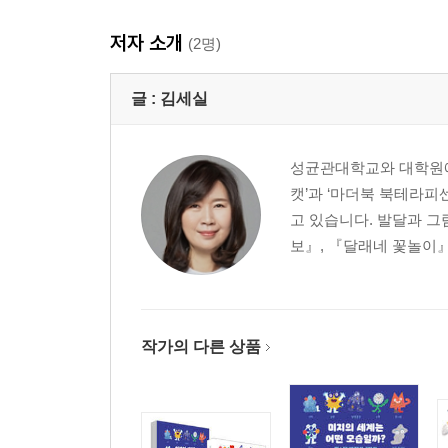
저자 소개
(2명)
글 :
김세실
성균관대학교와 대학원에
캣’과 ‘마더북 북테라피
고 있습니다. 발달과 그
보』, 『달래네 꽃놀이』 
작가의 다른 상품