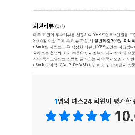
쥐구멍 가게와 푸른 자전거, 삶을 다시 굴리는 힘
아버지는 삼거리의 작은 자전거 수리점을 열고, 
회원리뷰
공간이지만, 그곳은 아버지에게 다시 생긴 자리이자
(1건)
손가락을 잃고도 이어 가는 노동, 고장 난 자전거를
매주 10건의 우수리뷰를 선정하여 YES포인트 3만원을 드
3,000원 이상 구매 후 리뷰 작성 시
일반회원 300원, 마니아
빨리 어른이 되고 싶어 하지만, 동시에 그 삶의 무
eBook은 다운로드 후 작성한 리뷰만 YES포인트 지급됩니
자전거는 이 소설에서 단순한 물건이 아니다. 그
클래스는 첫번째 회차 주문확정 시점부터 마지막 회차 주문
그리고 이야기의 끝에서 아버지가 건네는 푸른 자전거
사락 독서모임으로 진행된 클래스는 사락 독서모임 게시판
eBook 페이백, CD/LP, DVD/Blu-ray, 패션 및 판매금
관계와 시선, 그리고 그림이 만드는 감정의 결
은아와 해일이는 찬우의 세계를 비추는 서로 다른
태도로 관계의 긴장과 상처를 드러낸다. 찬우는 이 
이러한 감정의 결은 양양 작가의 그림 속에서 더욱
1
명의 예스24 회원이 평가한
드러내고, 기름때 밴 수리점과 바람이 스치는 골
10.
색은 이 작품이 놓치지 않는 희망의 결을 조용히 드
독자의 감각을 확장시킨다.