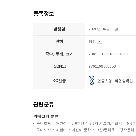
품목정보
발행일
2026년 04월 30일
판형
양장
쪽수, 무게, 크기
208쪽 | 128*188*17mm
ISBN13
9791199188150
KC인증
인증유형 : 적합성확인
관련분류
카테고리 분류
국내도서
어린이
5-6학년
5-6학년 그림/동화책
5-6
국내도서
어린이
어린이 문학
그림/동화책
창작동화