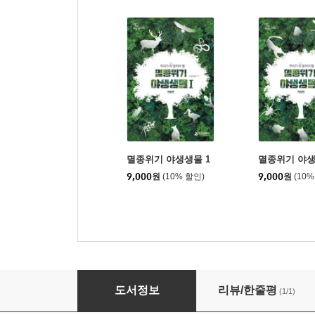
멸종위기 야생생물 1
멸종위기 야생
9,000
원
(10% 할인)
9,000
원
(10%
내 푸른 자전거
도서정보
리뷰/한줄평
(1/1)