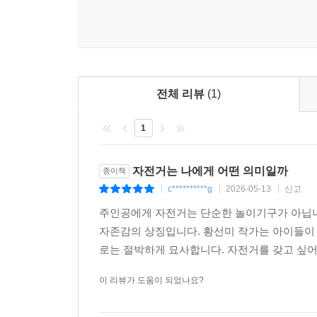
‘부끄러움’을 통과해 도착하는 이야기의 의미
『내 푸른 자전거』가 지금 다시 읽혀야 하는 까닭은
과장하지 않으면서도 그것이 아이의 몸과 감정, 관
동시에 찬우는 수치심 속에서도 가족을 이해하고, 
소란을 견디는 일임을 이 작품은 차분하게 보여 준다
1996년 처음 출간된 『내 푸른 자전거』가 30년
전체 리뷰
(1)
부끄러움, 노동하는 부모의 등, 말없는 다정함과 성
1
『내 푸른 자전거』는 어린이를 위한 이야기이면서
이야기가, 끝내 서로를 지탱하는 마음으로 이어지는
자전거는 나에게 어떤 의미일까
종이책
c**********g
2026-05-13
신고
|
|
|
주인공에게 자전거는 단순한 놀이기구가 아닙니
자존감의 상징입니다. 황선미 작가는 아이들이
로는 절박하게 묘사합니다. 자전거를 갖고 싶어 
이 리뷰가 도움이 되었나요?