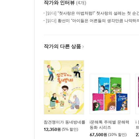
작가와 인터뷰
(4개)
[읽다]
“첫사랑은 마법처럼!” 첫사랑의 설레는 첫 순
[읽다]
황선미 “아이들은 어른들의 생각만큼 나약하지
작가의 다른 상품
참견쟁이가 동네방네를
i문해톡 주제별 문해력
i
동화 시리즈
트
12,350
원
(5% 할인)
러
67,500
원
(10% 할인)
2