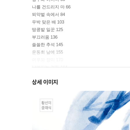
나를 건드리지 마 66
뙤약벝 속에서 84
우박 맞은 배 103
땅콩밭 일꾼 125
부끄러움 136
쓸쓸한 추석 145
운동회 날에 155
여우와 장미 170
남겨지는 것들 184
아버지, 아버지 194
상세 이미지
작가의 말 206