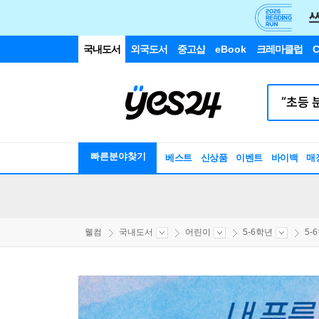
국내도서
외국도서
중고샵
eBook
크레마클럽
C
빠른분야찾기
베스트
신상품
이벤트
바이백
매
웰컴
국내도서
어린이
5-6학년
5-