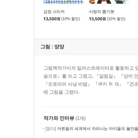
감정 스티커
사랑의 뽑기봇
13,500
원
(10% 할인)
13,500
원
(10% 할인)
그림 :
양양
그림책작가이자 일러스트레이터로 활동하고 있다
숲으로』를 쓰고 그렸고, 『갈림길』 『상어 인
『오로라의 사냥 비법』 『쿠키 두 개』 『건
에 그림을 그렸다.
작가와 인터뷰
(1개)
[읽다]
어른들의 세계에서 자라나는 아이들의 불안을 