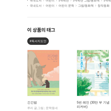
국내도서
어린이
5-6학년
5-6학년 그림/동화책
5-6
국내도서
어린이
어린이 문학
그림/동화책
창작동화
이 상품의 태그
#독서지도안
긴긴밤
5번 레인 (30만 부 기념
리커버)
루리 글,그림
문학동네
|