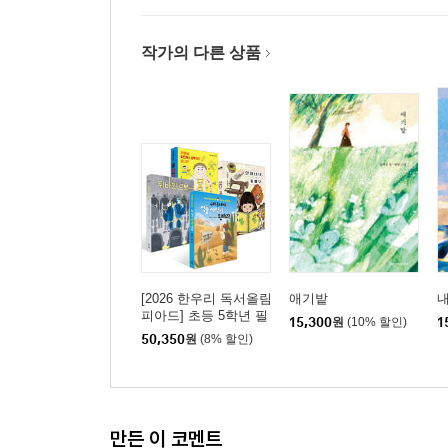
작가의 다른 상품
[2026 한우리 독서올림
애기밭
내
피아드] 초등 5학년 필
15,300
원
(10% 할인)
1
독서 세트
50,350
원
(8% 할인)
만든 이 코멘트