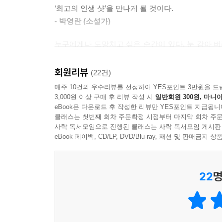
입체성은 작품이 처음 세상에 공개되었을 당시 가장
‘최고의 인생 샷’을 만나게 될 것이다.
아이들이 지닌 서로 다른 얼굴은 그들을 끊임없이
- 박영란 (소설가)
불안해하게 한다. 고뇌하는 세 아이를 지켜보고 있
가지고 있는, 그러나 누구도 인정하고 싶어 하지 않
누구에게나 도망치고 싶은 순간이 있다. 눈 감아 버
순간 말이다. 그럴 때 우리는 어떤 선택을 해야 할까
아이들의 마음은 어른들이 생각하는 것보다 훨씬 복
수호, 온, 태주는 그런 순간 우리 마음속을 비추는 
회원리뷰
(22건)
선택을 하기도 한다. 하지만 그들은 각자의 벽에 
슈퍼맨의 망토나 스파이더맨의 쫄쫄이에서 나오는 게
매주 10건의 우수리뷰를 선정하여 YES포인트 3만원을 드
순간을 견뎌 낸 뒤에야 비로소 ‘보이는 나’가 아니라 
것임을 말이다.
3,000원 이상 구매 후 리뷰 작성 시
일반회원 300원, 마니아
eBook은 다운로드 후 작성한 리뷰만 YES포인트 지급됩니
덮어 버리고 싶은 페이지가 있는 어린이, 최악이라 
그러나 종국에 갈등을 넘어서 용기의 걸음을 내딛는 
클래스는 첫번째 회차 주문확정 시점부터 마지막 회차 주문
- 송수연 (아동청소년문학평론가)
사락 독서모임으로 진행된 클래스는 사락 독서모임 게시판
속삭인다. 결국 우리 모두는 그 모든 얼굴이 우리
eBook 페이백, CD/LP, DVD/Blu-ray, 패션 및 판매금
아니라 타인 또한 그러하리라는 사실을 잊지 말아야
최고의 인생 샷은
22
명
서로에게 손 내미는 따스함으로부터
『최악의 인생 샷』은 타인에게 휘둘리지 않는 용기
선의가 다른 두 사람에게 용기를 불어넣고, 그에