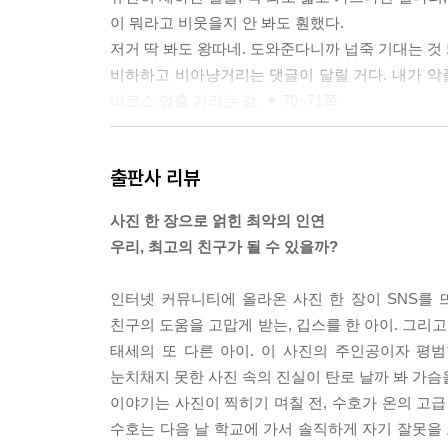
이 뭐라고 비웃을지 안 봐도 훤했다.
저거 딱 봐도 왕따네. 도와준다니까 넙죽 기대는 것 
비하하고 비아냥거리는 댓글이 달릴 거다. 내가 악플
비로소 멈출 거라는 걸. ✦ 70~71쪽
이름도 모르는 사람들에게서 무차별적인 공격을 당한 
출판사 리뷰
도 피하지 않겠다. 늦었지만 지금이라도 진짜 내가 
--- p.116
사진 한 장으로 얽힌 최악의 인연
우리, 최고의 친구가 될 수 있을까?
일단 한번 내질러 봤다. 정말 수호가 가져갔는지 아
--- p.139
인터넷 커뮤니티에 올라온 사진 한 장이 SNS를
친구의 도움을 고맙게 받는, 깁스를 한 아이. 그리
“그래! 불쌍하다!”
태세의 또 다른 아이. 이 사진의 주인공이자 평범한
바닥에 주저앉은 나를 보며 박온이 소리쳤다.
눈치채지 못한 사진 속의 진실이 탄로 날까 봐 가슴
“불쌍해서 미치겠다! 네 처지가 아니라, 계속 남 
이야기는 사진이 찍히기 며칠 전, 수호가 온의 고급
모든 걸 다 남 탓으로 돌리니까 속이 시원하냐고!” 
수호는 다음 날 학교에 가서 솔직하게 자기 잘못을