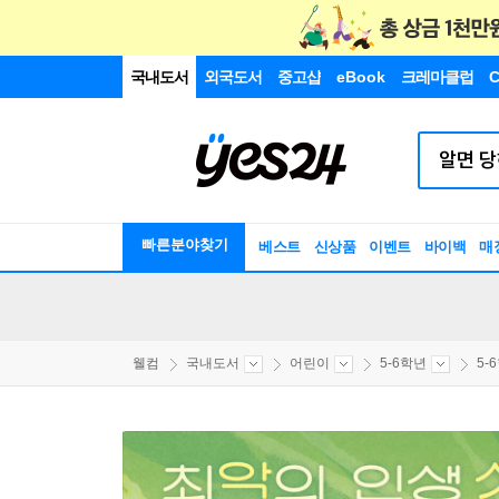
국내도서
외국도서
중고샵
eBook
크레마클럽
C
빠른분야찾기
베스트
신상품
이벤트
바이백
매
웰컴
국내도서
어린이
5-6학년
5-