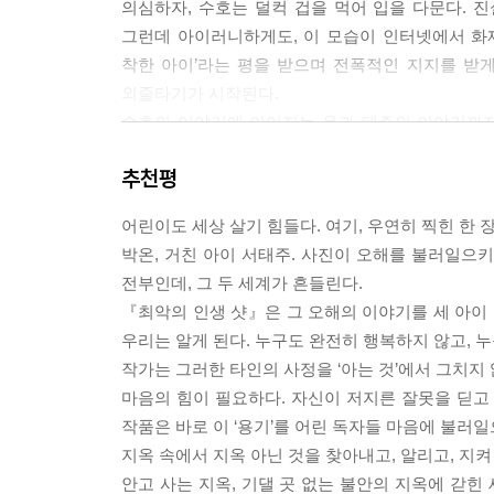
의심하자, 수호는 덜컥 겁을 먹어 입을 다문다. 
--- p.147
그런데 아이러니하게도, 이 모습이 인터넷에서 화
착한 아이’라는 평을 받으며 전폭적인 지지를 받
외줄타기가 시작된다.
수호의 이야기에 이어지는 온과 태주의 이야기까지
쌓아 올리는 최빛나 작가의 치밀한 설계는 이 작품
추천평
빚어냈다.
어린이도 세상 살기 힘들다. 여기, 우연히 찍힌 한 
한 줄기 빛에도 무지개가 담겨 있는 것처럼
박온, 거친 아이 서태주. 사진이 오해를 불러일으키
시선의 틀에 가둘 수 없는 우리의 모습들
전부인데, 그 두 세계가 흔들린다.
『최악의 인생 샷』은 그 오해의 이야기를 세 아이
누군가의 사진 한 장만으로 그 사람에 관해 얼마만
우리는 알게 된다. 누구도 완전히 행복하지 않고, 
뿐인데.
작가는 그러한 타인의 사정을 ‘아는 것’에서 그치지 
마찬가지로 인터넷에 올라온 사진에는 채 담기지 않
마음의 힘이 필요하다. 자신이 저지른 잘못을 딛고 
비치지만, 사실은 온의 물건을 훔친 도둑이자, 자신
작품은 바로 이 ‘용기’를 어린 독자들 마음에 불러일
간직한 피해자이면서, 익명성 뒤에 숨어 악플로 타
지옥 속에서 지옥 아닌 것을 찾아내고, 알리고, 지켜
아빠의 약육강식 가치관을 강요받고 엄마의 부재
안고 사는 지옥, 기댈 곳 없는 불안의 지옥에 갇힌