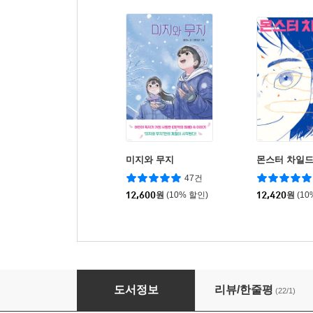
미지와 무지
몬스터 차일
47건
12,600
원
(10% 할인)
12,420
원
(10
최악의 인생 샷
도서정보
리뷰/한줄평
(22/1)