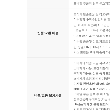
모바일 쿠폰의 경우 유효기간(
고객의 단순변심 및 착오구
직수입양서/직수입일서중 일
단, 아래의 주문/취소 조건인
오늘 00시 ~ 06시 30분 
반품/교환 비용
오늘 06시 30분 이후 주문
직수입 음반/영상물/기프트 
단, 당일 00시~13시 사이
박스 포장은 택배 배송이 가
소비자의 책임 있는 사유로 
소비자의 사용, 포장 개봉에 
복제가 가능한 상품 등의 포장을 
소비자의 요청에 따라 개별
디지털 컨텐츠인 eBook, 
eBook 대여 상품은 대여 기
모바일 쿠폰 등록 후 취소/환
반품/교환 불가사유
중고상품이 구매확정(자동 
LP상품의 재생 불량 원인이 기
시간의 경과에 의해 재판매가