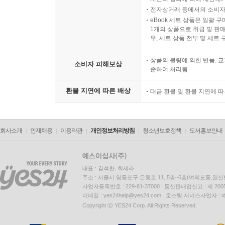
전자상거래 등에서의 소비자
eBook 세트 상품은 일괄 
1개의 상품으로 취급 및 판매
우, 세트 상품 전부 및 세트
상품의 불량에 의한 반품, 교
소비자 피해보상
준하여 처리됨
환불 지연에 따른 배상
대금 환불 및 환불 지연에 
회사소개
인재채용
이용약관
개인정보처리방침
청소년보호정책
도서홍보안내
대표 : 김석환, 최세라
주소 : 서울시 영등포구 은행로 11, 5층~6층(여의도동,일신
사업자등록번호 : 229-81-37000 통신판매업신고 : 제 200
이메일 : yes24help@yes24.com 호스팅 서비스사업자 :
Copyright ⓒ YES24 Corp. All Rights Reserved.