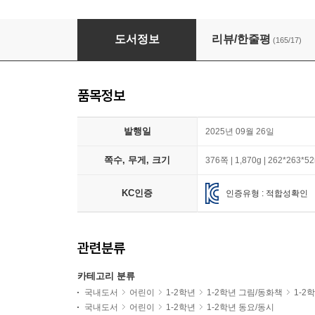
[책읽는아이들] 박현주 한국학교사서협회 교육국장
도서정보
리뷰/한줄평
(165/17)
품목정보
발행일
2025년 09월 26일
쪽수, 무게, 크기
376쪽 | 1,870g | 262*263*
KC인증
인증유형 : 적합성확인
관련분류
카테고리 분류
국내도서
어린이
1-2학년
1-2학년 그림/동화책
1-2
국내도서
어린이
1-2학년
1-2학년 동요/동시