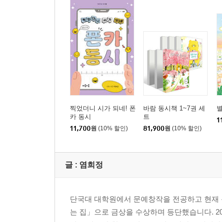
사실 - 90쪽
사람 보는 눈 - 94쪽
돌멩이 글자 - 96쪽
우리 동네 지도 - 100쪽
『거짓말주의보』
새로 온 아이
내 동생 유준이
찍었더니 시가 되네! 폰
바람 동시책 1~7권 세
거짓말은 아니야
카 동시
트
1
거짓말주의보
11,700
원
(10% 할인)
81,900
원
(10% 할인)
최악의 거짓말
왜 나만 미안해야 하는데
글 :
염희정
소원 내기
『달라질 거야』
단국대 대학원에서 문예창작을 전공하고 현재 
『별일 없는 수요일』
는 집」으로 금상을 수상하며 등단했습니다. 
『세 번째 소원』