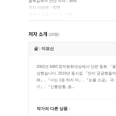
골목길에서 만난 의자 - 38쪽
의자 아래엔 - 40쪽
할머니 아들 이야기 - 44쪽
엄마가 그랬대 - 48쪽
엄마의 카톡 - 50쪽
저자 소개
할머니를 통해 알게 된 사실은 - 54쪽
(10명)
그러는 사이 - 58쪽
모르지만 좋은 아저씨 - 60쪽
글 :
이묘신
내 이름 부르기 - 64쪽
소개하기 - 66쪽
2002년 MBC창작동화대상에서 단편 동화 「꽃
길 - 68쪽
상했습니다. 2019년 동시집 『안이 궁금했을
까치집 - 72쪽
레』, 『너는 1등 하지 마』, 『눈물 소금』 
우리 분식 - 74쪽
기』, 『신통방통, 동...
냄새 값 - 77쪽
내 마음에 드는 간판 이름 - 78쪽
나무 이사 - 80쪽
우리 - 82쪽
작가의 다른 상품
사탕 껍질 - 86쪽