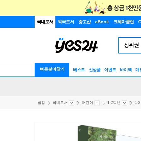
국내도서
외국도서
중고샵
eBook
크레마클럽
C
빠른분야찾기
베스트
신상품
이벤트
바이백
매
웰컴
국내도서
어린이
1-2학년
1-