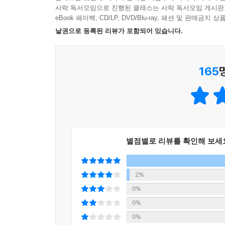
사락 독서모임으로 진행된 클래스는 사락 독서모임 게시판
친구란 어떤 존재일까요? 『별별 동네』에서 정우는
eBook 페이백, CD/LP, DVD/Blu-ray, 패션 및 판매금
자주 소식을 묻고, 정우가 이사한 동네 풍경을 궁
낱권으로 등록된 리뷰가 포함되어 있습니다.
동네를 돌아다니다 할머니를 만나고, 새 친구도 사
165
『별별 동네』는 친구의 가치와 소중함을 보여줍니다
덕분이라는 것을 일깨워주지요. 그러면서 친구를 소중
시와 그림으로 그려 낸, 찾아가 보고 싶은 별별 동네
『별별 동네』는 야트막한 언덕을 중심으로 마을이 
별점별로 리뷰를 확인해 보세
통해 마을 곳곳의 분위기를 독자들에게 전달합니다
있지요. 또, 전금자 작가는 그림을 통해 아파트와
달리, 별별 동네에는 전신주에 전깃줄이 얼기설기
2%
마음을 보다 헤아릴 수 있지요.
0%
0%
『별별 동네』는 동시와 동시 사이에 정우가 친구
0%