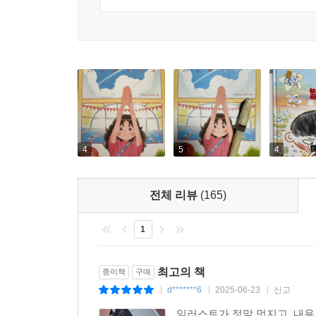
같은 이런 구성은, 독자로 하여금 정우의 심정을
만들어 읽는 재미를 더욱 높여 주지요.
4
5
4
전체 리뷰
(165)
1
최고의 책
종이책
구매
d*******6
2025-06-23
신고
|
|
|
일러스트가 정말 멋지고, 내용