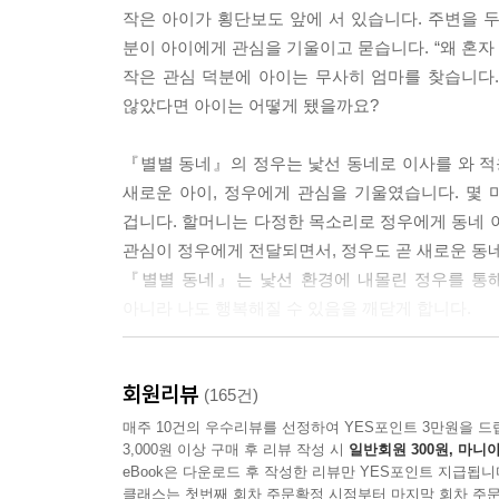
작은 아이가 횡단보도 앞에 서 있습니다. 주변을 
분이 아이에게 관심을 기울이고 묻습니다. “왜 혼자
작은 관심 덕분에 아이는 무사히 엄마를 찾습니다.
않았다면 아이는 어떻게 됐을까요?
『별별 동네』의 정우는 낯선 동네로 이사를 와 적
새로운 아이, 정우에게 관심을 기울였습니다. 몇
겁니다. 할머니는 다정한 목소리로 정우에게 동네 
관심이 정우에게 전달되면서, 정우도 곧 새로운 동
『별별 동네』는 낯선 환경에 내몰린 정우를 통해
아니라 나도 행복해질 수 있음을 깨닫게 합니다.
한 명의 친구가 온 세상을 즐겁게 만듭니다
회원리뷰
(165건)
『별별 동네』에서 정우는 새로운 동네를 못마땅해합
매주 10건의 우수리뷰를 선정하여 YES포인트 3만원을 드
3,000원 이상 구매 후 리뷰 작성 시
일반회원 300원, 마니아
동네와 비교되는 모습에 더욱 별로인 동네, 별별 동
eBook은 다운로드 후 작성한 리뷰만 YES포인트 지급됩니
뿐인데, 정우는 어제와 똑같은 동네 풍경이 어쩐지 
클래스는 첫번째 회차 주문확정 시점부터 마지막 회차 주문