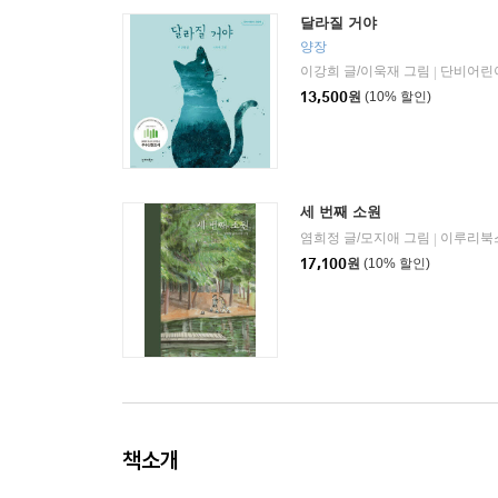
달라질 거야
양장
이강희 글/이욱재 그림
단비어린
|
13,500
원
(10% 할인)
세 번째 소원
염희정 글/모지애 그림
이루리북
|
17,100
원
(10% 할인)
책소개