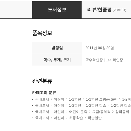
1학년 교과서 수록도서 특가 세트
도서정보
리뷰/한줄평
(258/151)
품목정보
발행일
2011년 06월 30일
쪽수, 무게, 크기
쪽수확인중 | 크기확인중
관련분류
카테고리 분류
국내도서
어린이
1-2학년
1-2학년 그림/동화책
1-2
국내도서
어린이
1-2학년
1-2학년 학습
1-2학년 학
국내도서
어린이
어린이 문학
그림/동화책
창작동화
국내도서
어린이
초등학습
학습일반