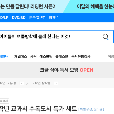
D/LP
DVD/BD
문구
/GIFT
티켓
장안내
채널예스
사락
예스펀딩
클래스24
독서유형검사
여
RBTI Lab
독서유형검사
크클 심야 독서 모임
OPEN
2학년 그림/동...
1-2학년 창작동...
득공제
학년 교과서 수록도서 특가 세트
[ 특별구성, 전 5권 ]