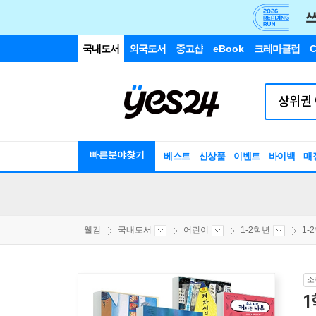
국내도서
외국도서
중고샵
eBook
크레마클럽
C
빠른분야찾기
베스트
신상품
이벤트
바이백
매
웰컴
국내도서
어린이
1-2학년
1-
소
1