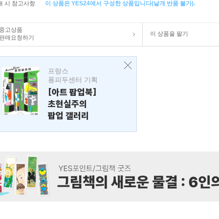
매 시 참고사항
이 상품은 YES24에서 구성한 상품입니다(낱개 반품 불가).
중고상품
이 상품을 팔기
판매요청하기
프랑스
퐁피두센터 기획
[아트 팝업북]
초현실주의
팝업 갤러리