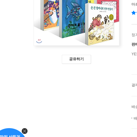
마
정
판
Y
공유하기
결
배
배