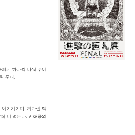
들에게 하나씩 나눠 주어
쳐 준다.
 이야기이다. 커다란 책
살씩 더 먹는다. 민화풍의