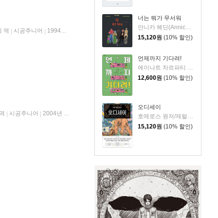
너는 뭐가 무서워
안니카 헤딘(Annica Hedin) 글/한나 클린타게 (Hanna Klinthage) 그림
 역
시공주니어
1994년 04월 01일
|
|
15,120
원
(10% 할인)
언제까지 기다려!
에이나트 차르파티 글그림/정재원 역
12,600
원
(10% 할인)
오디세이
 역
시공주니어
2004년 09월 20일
|
|
호메로스 원저/제럴딘 매코크런 글/김재용 역/장시은 감수
15,120
원
(10% 할인)