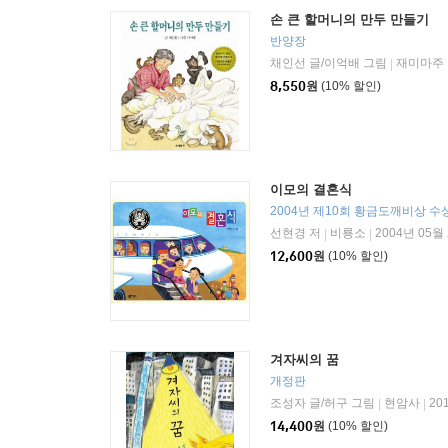
손 큰 할머니의 만두 만들기
반양장
채인선 글/이억배 그림
재미마주
|
8,550
원
(10% 할인)
이모의 결혼식
2004년 제10회 황금도깨비상 수상작
선현경 저
비룡소
2004년 05월
|
|
12,600
원
(10% 할인)
겨자씨의 꿈
개정판
조성자 글/허구 그림
현암사
20
|
|
14,400
원
(10% 할인)