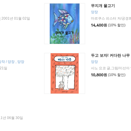
무지개 물고기
양장
2001년 01월 02일
마르쿠스 피스터 저/공경희
|
14,400
원
(10% 할인)
두고 보자! 커다란 나무
 / 양장 , 양장
양장
 21일
사노 요코 글,그림/이선아
10,800
원
(10% 할인)
11년 06월 30일