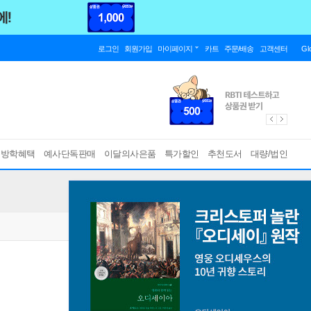
로그인
회원가입
마이페이지
카트
주문/배송
고객센터
Gl
름방학혜택
예사단독판매
이달의사은품
특가할인
추천도서
대량/법인