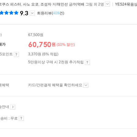
르쿠스 피스터
,
사노 요코
,
조성자
저/
채인선
글/
이억배
그림 외 2명
YES24묶음
9.3
회원리뷰(
409
건)
가
67,500원
60,750
원
매가
(10% 할인)
ES포인트
3,370원 (6% 적립)
5만원이상 구매 시 2천원 추가적립
제혜택
카드/간편결제 혜택을 확인하세요
송안내
송비 : 무료