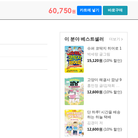
60,750
카트에 넣기
바로구매
원
이 분야 베스트셀러
더보기
슈퍼 코딱지 히어로 1
박세랑 글그림
15,120
원
(10% 할인)
고양이 해결사 깜냥 9
홍민정 글/김재희 그림
12,600
원
(10% 할인)
단 하루! 시간을 배송
하는 하늘 택배
김경미 저
12,600
원
(10% 할인)