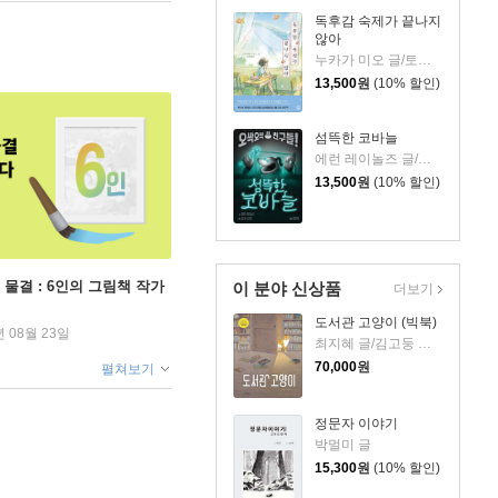
독후감 숙제가 끝나지
않아
누카가 미오 글/토티 그림/김지영 역
13,500
원
(10% 할인)
섬뜩한 코바늘
에런 레이놀즈 글/피터 브라운 그림/홍연미 역
13,500
원
(10% 할인)
 물결 : 6인의 그림책 작가
이 분야 신상품
더보기
도서관 고양이 (빅북)
년 08월 23일
최지혜 글/김고둥 그림
70,000
원
펼쳐보기
정문자 이야기
박멀미 글
15,300
원
(10% 할인)