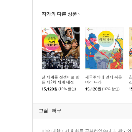
작가의 다른 상품
전 세계를 전쟁터로 만
제국주의에 맞서 싸운
침
든 제2차 세계 대전
여러 나라
15,120
원
(10% 할인)
15,120
원
(10% 할인)
1
그림 :
허구
미술 대학에서 회화를 공부하였습니다. 광고와