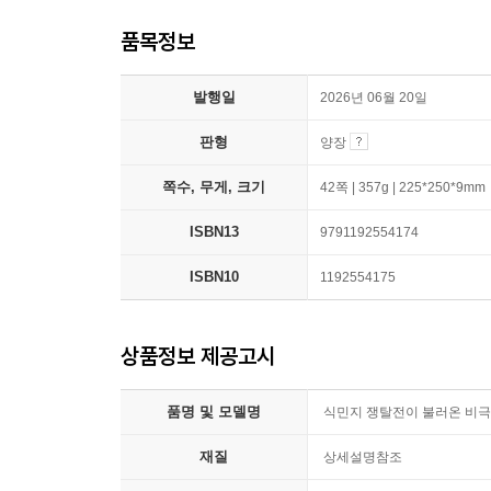
품목정보
발행일
2026년 06월 20일
판형
양장
쪽수, 무게, 크기
42쪽 | 357g | 225*250*9mm
ISBN13
9791192554174
ISBN10
1192554175
상품정보 제공고시
품명 및 모델명
식민지 쟁탈전이 불러온 비극
재질
상세설명참조