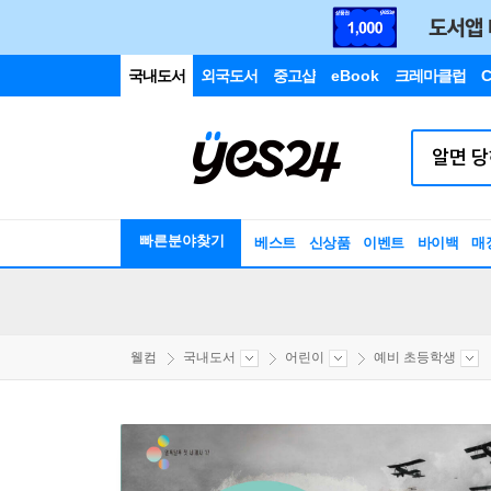
국내도서
외국도서
중고샵
eBook
크레마클럽
C
빠른분야찾기
베스트
신상품
이벤트
바이백
매
웰컴
국내도서
어린이
예비 초등학생