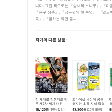
니다. 그린 책으로는 『솔새와 소나무』, 『마음
『용구 삼촌』, 『금두껍의 첫 수업』, 『얼굴이
둑』, 『말하는 까만 돌...
작가의 다른 상품
전 세계를 전쟁터로 만
꼬마이실 세상이 궁금
0
든 제2차 세계 대전
해지는 초등 지식 탐험
책
세트 1
15,120
원
(10% 할인)
42,300
원
(10% 할인)
8