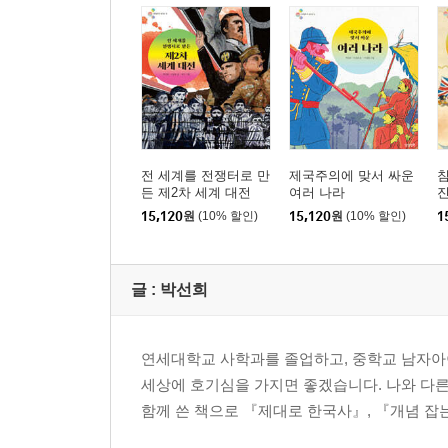
전 세계를 전쟁터로 만
제국주의에 맞서 싸운
침
든 제2차 세계 대전
여러 나라
15,120
원
(10% 할인)
15,120
원
(10% 할인)
1
글 :
박선희
연세대학교 사학과를 졸업하고, 중학교 남자아
세상에 호기심을 가지면 좋겠습니다. 나와 다
함께 쓴 책으로 『제대로 한국사』, 『개념 잡