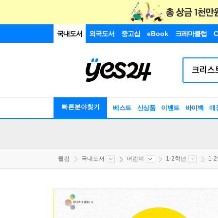
국내도서
외국도서
중고샵
eBook
크레마클럽
C
빠른분야찾기
베스트
신상품
이벤트
바이백
매
웰컴
국내도서
어린이
1-2학년
1-