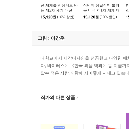
전 세계를 전쟁터로 만
식민지 쟁탈전이 불러
침
든 제2차 세계 대전
온 비극 제1차 세계 대
전
15,120
원
(10% 할인)
15,120
원
(10% 할인)
1
그림 :
이강훈
대학교에서 시각디자인을 전공했고 다양한 매체
다, 바이러스》 《한국 괴물 백과》 등 지금까지
말수 적은 사람과 함께 사이좋게 지내고 있습니
작가의 다른 상품