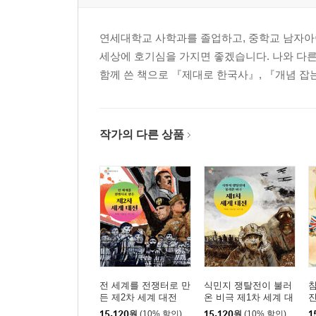
연세대학교 사학과를 졸업하고, 중학교 남자아
세상에 호기심을 가지면 좋겠습니다. 나와 다
함께 쓴 책으로 『제대로 한국사』, 『개념 잡
작가의 다른 상품
전 세계를 전쟁터로 만
식민지 쟁탈전이 불러
침
든 제2차 세계 대전
온 비극 제1차 세계 대
전
15,120
원
(10% 할인)
15,120
원
(10% 할인)
1