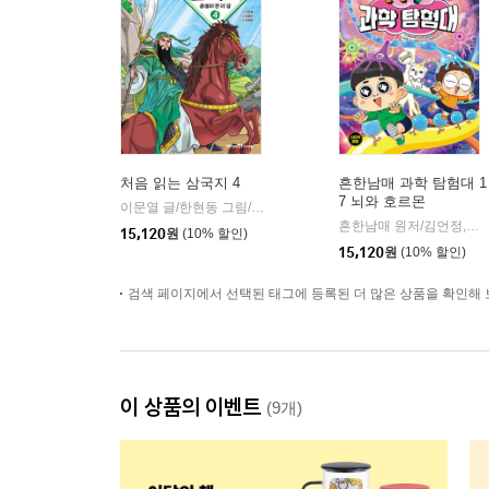
처음 읽는 삼국지 4
흔한남매 과학 탐험대 1
7 뇌와 호르몬
이문열 글/한현동 그림/윤종문 편
미래엔아이세움
|
흔한남매 원저/김언정,송은경 글/김덕영 그림/권경아 감수
15,120
원
(10% 할인)
15,120
원
(10% 할인)
검색 페이지에서 선택된 태그에 등록된 더 많은 상품을 확인해 
이 상품의 이벤트
(9개)