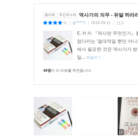
_20. 의미
--- 본문 중에서
역사가의 의무 - 유발 하라
종이책
주간우수작
g******i
2018-09-11
신고
|
|
|
E. H 카 『역사란 무엇인가』
없다카는 ‘절대적일 뿐만 아니
에서 필요한 것은 역사가가 
일...
더보기
48명
이 이 리뷰를 추천합니다.
12