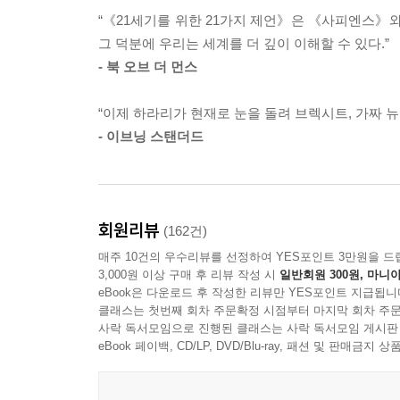
“《21세기를 위한 21가지 제언》은 《사피엔스》와
이런 두려움을 가라앉히기 위해 국가는 결국 테러 
그 덕분에 우리는 세계를 더 깊이 이해할 수 있다.”
한 정보와 비밀 작전을 동원해 테러를 지원하는 금
- 북 오브 더 먼스
테러범들이 세계무역센터를 무너뜨리는 드라마를 관
영해야 한다는 강박감에 빠지게 된다. 그 결과 국가
“이제 하라리가 현재로 눈을 돌려 브렉시트, 가짜 뉴
테러범은 자신의 염원을 달성하는 일이 드물지 않게
- 이브닝 스탠더드
_10. 테러리즘
독단적이지 않은 세속주의 운동은 상대적으로 겸손
키길 희망한다. 최저임금을 몇 달러라도 올리고 아
회원리뷰
(162건)
친 나머지 습관적으로 불가능한 것을 이루겠다고 서약하
매주 10건의 우수리뷰를 선정하여 YES포인트 3만원을 드
기한다. 마치 어떤 법률을 시행하거나, 어떤 사원을 
3,000원 이상 구매 후 리뷰 작성 시
일반회원 300원, 마니아
_14. 세속주의
eBook은 다운로드 후 작성한 리뷰만 YES포인트 지급됩니
클래스는 첫번째 회차 주문확정 시점부터 마지막 회차 주문
사락 독서모임으로 진행된 클래스는 사락 독서모임 게시판
지금 세계에서 불의의 대부분은 개인의 선입견보다
eBook 페이백, CD/LP, DVD/Blu-ray, 패션 및 판매금
감지하도록 진화하지는 않았다. 그런 편향의 적어도
다. 이 책을 쓰는 동안 나 자신이 그 교훈을 절실