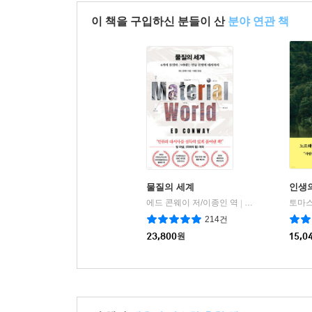
이 책을 구입하신 분들이 산
분야 연관 책
물질의 세계
인생
에드 콘웨이 저/이종인 역
인플루엔셜
|
214건
23,800
원
15,0