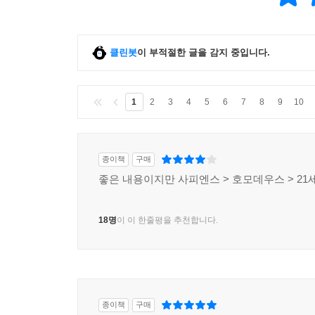
클린봇
이 부적절한 글을 감지 중입니다.
1
2
3
4
5
6
7
8
9
10
종이책
구매
좋은 내용이지만 사피엔스 > 호모데우스 > 21세
18명
이 이 한줄평을 추천합니다.
종이책
구매