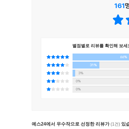
을 우선시하는 위험에 빠진다. 글로벌 엘리트들은 
161
말이 없다. 그러다 보면 그들의 존재마저 잊기 쉽다
_16. 정의
믿을 만한 정보를 얻고 싶다면 그에 합당한 만큼의 
장자가 당신에게 이런 거래를 제시했다고 가정해보자.
별점별로 리뷰를 확인해 보세
을 당신 머릿속에 심을 수 있도록, 매일 한 시간 
박하다. 그러자 수상한 억만장자는 조금 다른 거래를
66%
비용은 당신에게 물리지 않겠다.” 그러자 갑자기 수
31%
_17. 탈진실
3%
0%
우리 자신을 이해하기 위해 내디뎌야 할 결정적인 
0%
성하는 허구적 이야기라는 사실을 인정하는 것이다.
바로 지금 무슨 일이 일어나고 있는지 설명한다. 마
서 상황을 오해하고, 아주 드물게는 잘못을 인정하
로, 내 안의 선전 기계는 내가 소중히 여기는 기억
닮은 것이 별로 없을 때가 많다.
예스24에서 우수작으로 선정한 리뷰가
(1건)
있습