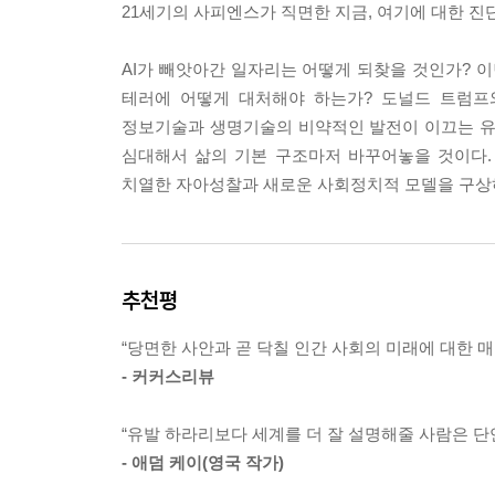
21세기의 사피엔스가 직면한 지금, 여기에 대한 진
두 과정이 합쳐지면, 즉 AI의 부상과 생명공학이
분될 수 있다. 설상가상으로, 대중이 경제적 중요
AI가 빼앗아간 일자리는 어떻게 되찾을 것인가? 
잃을 수 있다. 쓸모없어지는 것은 아주 위험하다. 
테러에 어떻게 대처해야 하는가? 도널드 트럼프
그 결과 세계화는 세계의 통일로 가기보다 실제로는 
정보기술과 생명기술의 비약적인 발전이 이끄는 유
분화할 수도 있다는 뜻이다. 세계화는 수평적으로는
심대해서 삶의 기본 구조마저 바꾸어놓을 것이다.
_4. 평등
치열한 자아성찰과 새로운 사회정치적 모델을 구상
이전 세기에 민족 정체성이 형성된 것은 인류가 지
해결을 기대할 수 있었다. 21세기에 이르러 국가들
올바른 틀이 아니다. 우리에게는 새로운 지구적 정체
추천평
이다. 우리에게는 지금 전 지구 차원의 생태계와 경
에 정치 체제가 우리의 주요 문제를 효과적으로 해
“당면한 사안과 곧 닥칠 인간 사회의 미래에 대한 매
하거나 우리의 정치를 지구화해야 한다. 생태계와
- 커커스리뷰
들 것이기 때문에, 유일한 현실적 해법은 정치를 지
실적인 비전이다. 그보다는 한 나라나 심지어 도시 
“유발 하라리보다 세계를 더 잘 설명해줄 사람은 단연
는 뜻이다. 민족주의 감정은 별 도움이 안 될 가능성
- 애덤 케이(영국 작가)
_7. 민족주의