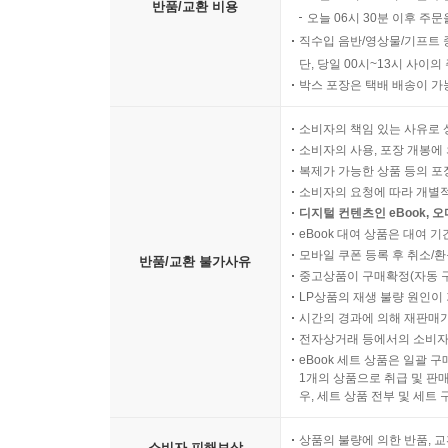
반품/교환 비용
오늘 06시 30분 이후 주문
직수입 음반/영상물/기프트 
단, 당일 00시~13시 사이
박스 포장은 택배 배송이 가
소비자의 책임 있는 사유로 
소비자의 사용, 포장 개봉에 
복제가 가능한 상품 등의 포장을 
소비자의 요청에 따라 개별
디지털 컨텐츠인 eBook, 
eBook 대여 상품은 대여 기
모바일 쿠폰 등록 후 취소/환
반품/교환 불가사유
중고상품이 구매확정(자동 
LP상품의 재생 불량 원인이 기
시간의 경과에 의해 재판매가
전자상거래 등에서의 소비자
eBook 세트 상품은 일괄 
1개의 상품으로 취급 및 판매
우, 세트 상품 전부 및 세트
상품의 불량에 의한 반품, 교
소비자 피해보상