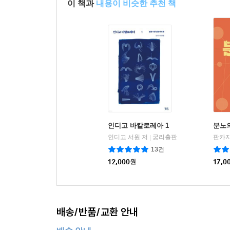
이 책과
내용이 비슷한 추천 책
인디고 바칼로레아 1
분노
인디고 서원 저
궁리출판
판카지
|
13건
12,000
원
17,0
배송/반품/교환 안내