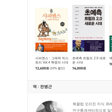
사피엔스 : 그래픽 히스
초예측 트럼프 2.0 새로
토리 Vol.4 혁명의 시대
운 시대
1
12,600
원
(10% 할인)
14,000
원
역 :
전병근
북클럽 오리진 지식 큐
연구통계센터장으로 일했