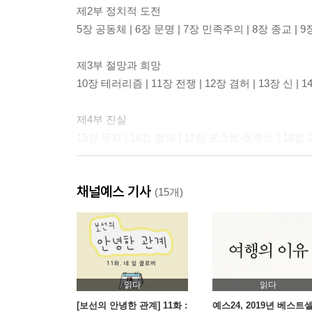
제2부 정치적 도전
5장 공동체 | 6장 문명 | 7장 민족주의 | 8장 종교 | 
제3부 절망과 희망
10장 테러리즘 | 11장 전쟁 | 12장 겸허 | 13장 신 |
제4부 진실
15장 무지 | 16장 정의 | 17장 포스트-트루스 | 18장
제5부 회복력
채널예스 기사
19장 교육 | 20장 의미 | 21장 명상
(15개)
한국 독자를 위한 7문7답
감사의 말
주
찾아보기
읽다
읽다
[보선의 안녕한 관계] 11화 :
예스24, 2019년 베스트