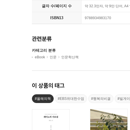
글자 수/페이지 수
약 32.3만자, 약 9만 단어, A4
ISBN13
9788934983170
관련분류
카테고리 분류
eBook
인문
인문학산책
이 상품의 태그
#올해의책
#EBS위대한수업
#행복의비결
#빌게