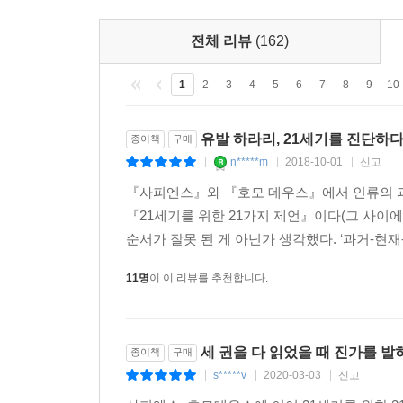
전체 리뷰
(162)
1
2
3
4
5
6
7
8
9
10
유발 하라리, 21세기를 진단하
종이책
구매
n*****m
2018-10-01
신고
|
|
|
『사피엔스』와 『호모 데우스』에서 인류의 과
『21세기를 위한 21가지 제언』이다(그 사이에
순서가 잘못 된 게 아닌가 생각했다. ‘과거-현재-미
11명
이 이 리뷰를 추천합니다.
세 권을 다 읽었을 때 진가를 발
종이책
구매
s*****v
2020-03-03
신고
|
|
|