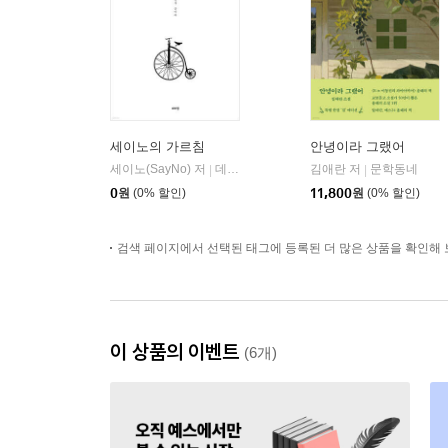
세이노의 가르침
안녕이라 그랬어
세이노(SayNo) 저
데이원
김애란 저
문학동네
|
|
0
원
(0% 할인)
11,800
원
(0% 할인)
검색 페이지에서 선택된 태그에 등록된 더 많은 상품을 확인해 
이 상품의 이벤트
(6개)