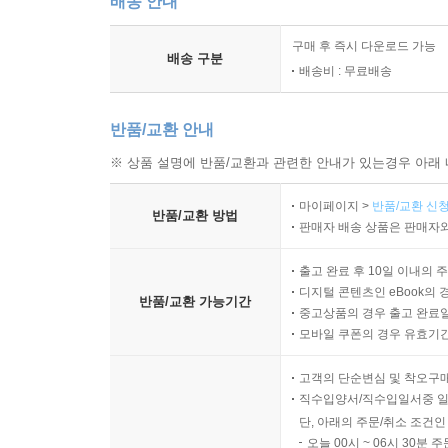
배송 안내
구매 후 즉시 다운로드 가능
배송 구분
배송비 : 무료배송
반품/교환 안내
※ 상품 설명에 반품/교환과 관련한 안내가 있는경우 아래 
마이페이지 >
반품/교환 신청
반품/교환 방법
판매자 배송 상품은 판매자와
출고 완료 후 10일 이내의 
디지털 콘텐츠인 eBook의 
반품/교환 가능기간
중고상품의 경우 출고 완료일
모바일 쿠폰의 경우 유효기간(
고객의 단순변심 및 착오구
직수입양서/직수입일서중 일
단, 아래의 주문/취소 조건인
오늘 00시 ~ 06시 30분 