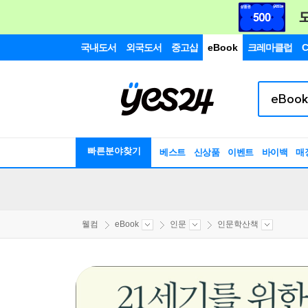
국내도서
외국도서
중고샵
eBook
크레마클럽
C
빠른분야찾기
베스트
신상품
이벤트
바이백
매
웰컴
eBook
인문
인문학산책