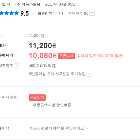
지열
저
(주)자음과모음
2017년 04월 05일
9.5
회원리뷰(
47
건)
판매지수 96
가
11,200원
11,200
원
매가
10,080
원
폰혜택가
(종이책 정가 대비 37% 할인)
쿠폰받기
ES포인트
560원 (5% 적립)
5만원이상 구매 시 2천원 추가적립
가혜택쿠폰
쿠폰받기
주문금액대별 할인쿠폰
제혜택
카드/간편결제 혜택을 확인하세요