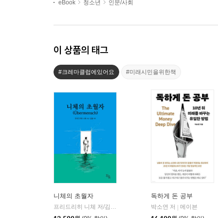
eBook
청소년
인문/사회
이 상품의 태그
#크레마클럽에있어요
#미래시민을위한책
니체의 초월자
독하게 돈 공부
프리드리히 니체 저/김철 편역
히읏
박소연 저
메이븐
|
|