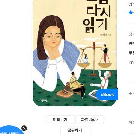
양
정
판
쿠
Y
추
미리보기
파트너샵
결
공유하기