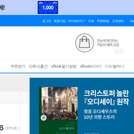
로그인
회원가입
마이페이지
카트
주문/배송
고객센터
Gl
쿠폰받기
단독선출간
eBook필기방법
eBook리더기
디지털머니
6
[ EPUB ]