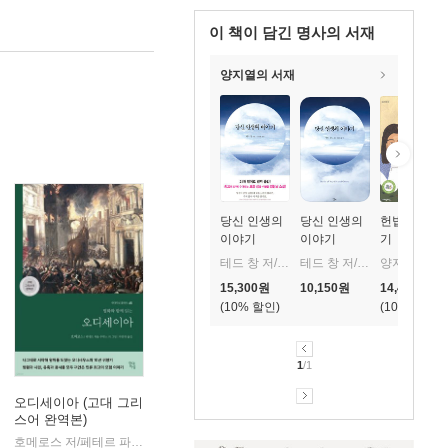
이 책이 담긴
명사의 서재
양지열의 서재
당신 인생의
당신 인생의
헌법 다시 읽
이야기
이야기
기
테드 창 저/김상훈 역
테드 창 저/김상훈 역
양지열 저
15,300
원
10,150
원
14,400
원
10
%
10
%
1
/1
오디세이아 (고대 그리
스어 완역본)
k)
호메로스 저/페테르 파울 루벤스 그림/박문재 역
현대지성
|