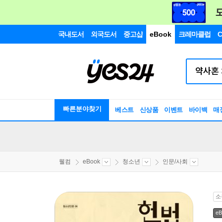
국내도서
외국도서
중고샵
eBook
크레마클럽
C
빠른분야찾기
베스트
신상품
이벤트
바이백
매
웰컴
eBook
청소년
인문/사회
소
eB