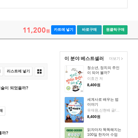
11,200
카트에 넣기
바로구매
원클릭구매
원
이 분야 베스트셀러
더보기
청소년, 정치의 주인
매
리스트에 넣기
이 되어 볼까?
이효건 저
8,400
원
미술이 되었을까?
세계사로 배우는 법
이야기
유재원,신현배 글/임혜경 그림
매
8,400
원
읽자마자 똑똑해지는
를까?
100일 한자어 수업