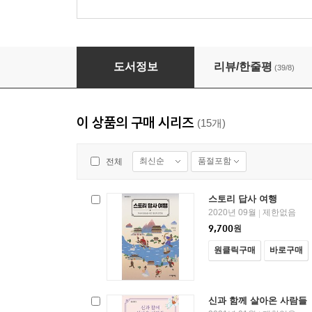
헌법 다시 읽기 - 자음과모음 청소년인문 06
도서정보
리뷰/한줄평
(39/8)
이 상품의 구매 시리즈
(15개)
최신순
품절포함
전체
스토리 답사 여행
2020년 09월
제한없음
|
9,700
원
원클릭구매
바로구매
신과 함께 살아온 사람들