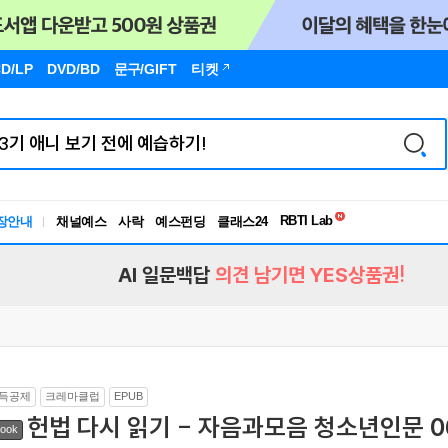
D/LP
DVD/BD
문구
/GIFT
티켓
독서유형검사
RBTI Lab
장안내
채널예스
사락
예스펀딩
클래스24
독서유형검사
AI 일문백답
의견 남기면 YES상품권!
득공제
크레마클럽
EPUB
헌법 다시 읽기 - 자음과모음 청소년인문 0
ook