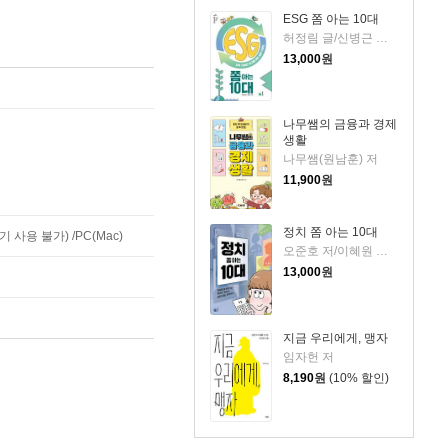
ESG 쫌 아는 10대
허정림 글/신병근 그림
13,000
원
나무쌤의 금융과 경제
생활
나무쌤(원남훈) 저
11,900
원
정치 쫌 아는 10대
사용 불가) /PC(Mac)
오준호 저/이혜원 그림
13,000
원
지금 우리에게, 맹자
임자헌 저
8,190
원
(10% 할인)