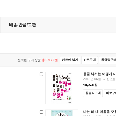
배송/반품/교환
카트에 넣기
바로구매
원클릭구
선택한 구매 상품
총
0
개 /
0
원
동굴 낙서는 어떻게 
2018년 06월
제한없음
|
10,360
원
원클릭구매
바로구
나는 왜 내 마음을 모