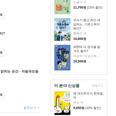
손슬아 저
11,700
원
(10% 할인)
매
우리가 묻고 AI가 대
답하는, 기본소득이
뭐야?
지?
황충연 저
10,000
원
AI한테 내 생각을 맡
겨도 될까?
매
박승억 저/김소희 그림
10,500
원
읽히는 순간 - 자음과모음
이 분야 신상품
더보기
왜 개인주의가 문제일
매
까
배민 저
펼쳐보기
9,450
원
(10% 할인)