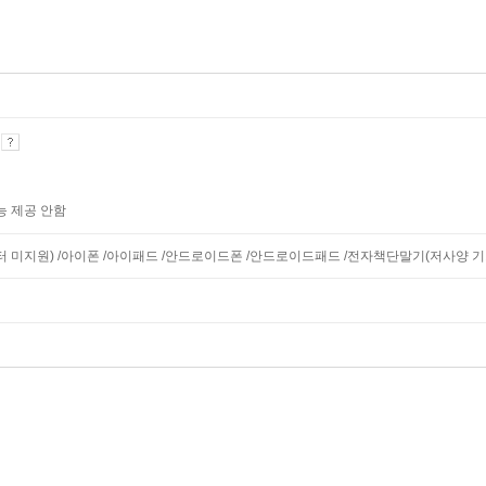
기
능 제공 안함
니터 미지원) /아이폰 /아이패드 /안드로이드폰 /안드로이드패드 /전자책단말기(저사양 기기 