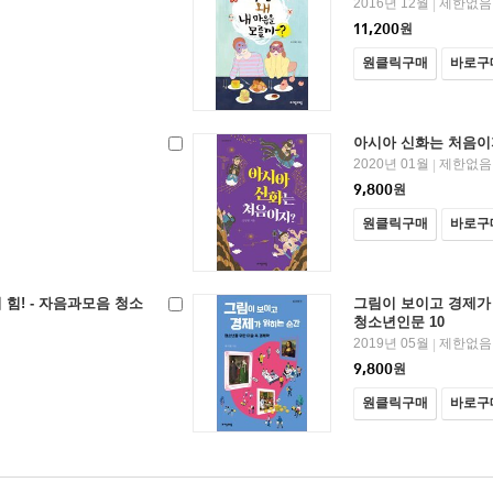
2016년 12월
제한없음
|
11,200
원
원클릭구매
바로구
아시아 신화는 처음이
2020년 01월
제한없음
|
9,800
원
원클릭구매
바로구
힘! - 자음과모음 청소
그림이 보이고 경제가 
청소년인문 10
2019년 05월
제한없음
|
9,800
원
원클릭구매
바로구