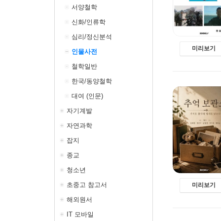
서양철학
신화/인류학
심리/정신분석
미리보기
인물사전
철학일반
한국/동양철학
대여 (인문)
자기계발
자연과학
잡지
종교
청소년
초중고 참고서
미리보기
해외원서
IT 모바일