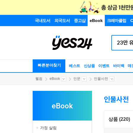
국내도서
외국도서
중고샵
eBook
크레마클럽
C
빠른분야찾기
베스트
신상품
이벤트
바이백
매
웰컴
eBook
인문
인물사전
인물사전
eBook
상품 (220)
가정 살림