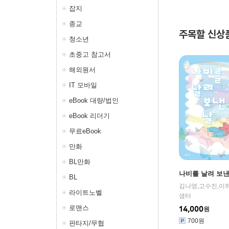
잡지
종교
주목할 신상
청소년
초중고 참고서
해외원서
IT 모바일
eBook 대량/법인
eBook 리더기
무료eBook
만화
BL만화
나비를 날려 보낸
BL
라이트노벨
샘터
로맨스
14,000
원
700원
판타지/무협