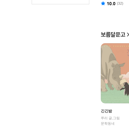
10.0
(
32
)
보름달문고
긴긴밤
루리 글,그림
문학동네