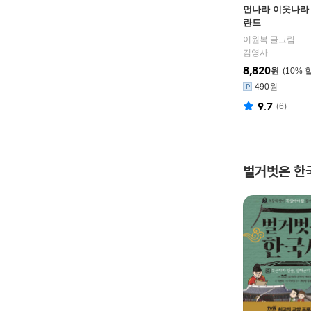
먼나라 이웃나라 1
란드
이원복 글그림
김영사
8,820
원
10
%
490원
9.7
(
6
)
벌거벗은 한