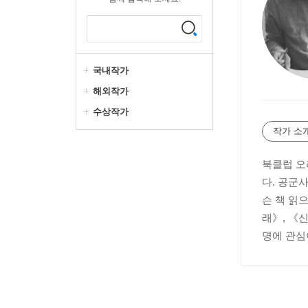
국내작가
해외작가
수상작가
작가 소
북클럽 오
다. 공군
슨 책 읽
래》, 《
명에 관심