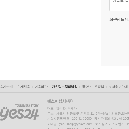
회원님들께
회사소개
인재채용
이용약관
개인정보처리방침
청소년보호정책
도서홍보안내
대표 : 김석환, 최세라
주소 : 서울시 영등포구 은행로 11, 5층~6층(여의도동,일신
사업자등록번호 : 229-81-37000 통신판매업신고 : 제 200
이메일 : yes24help@yes24.com 호스팅 서비스사업자 :