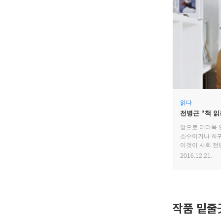
읽다
전병근 “책 읽
앞으로 더더욱 
소수이거나 희귀
이것이 사회 전
생각합니다. 부
2016.12.21.
양극화도 중요하
전체로 볼 때 
작품 밑줄