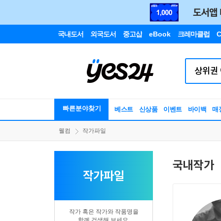
국내도서
외국도서
중고샵
eBook
크레마클럽
C
빠른분야찾기
베스트
신상품
이벤트
바이백
매
웰컴
작가파일
국내작가
작가파일
작가 혹은 작가와 작품명을
함께 검색해 보세요.