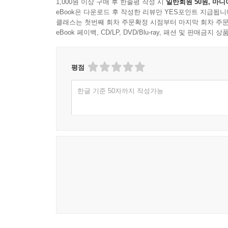
1,000원 이상 구매 후 한줄평 작성 시
일반회원 50원, 마니
eBook은 다운로드 후 작성한 리뷰만 YES포인트 지급됩니
클래스는 첫번째 회차 주문확정 시점부터 마지막 회차 주문
eBook 페이백, CD/LP, DVD/Blu-ray, 패션 및 판매금
평점
한글 기준 50자까지 작성가능