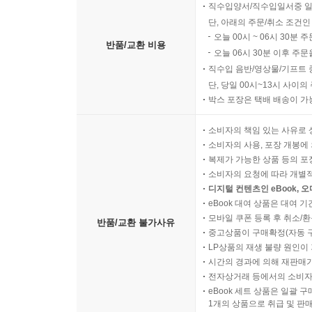
직수입양서/직수입일서중 일
단, 아래의 주문/취소 조건인
오늘 00시 ~ 06시 30분 
반품/교환 비용
오늘 06시 30분 이후 주문
직수입 음반/영상물/기프트 
단, 당일 00시~13시 사이
박스 포장은 택배 배송이 가
소비자의 책임 있는 사유로 
소비자의 사용, 포장 개봉에 
복제가 가능한 상품 등의 포장을 
소비자의 요청에 따라 개별
디지털 컨텐츠인 eBook, 
eBook 대여 상품은 대여 기
모바일 쿠폰 등록 후 취소/환
반품/교환 불가사유
중고상품이 구매확정(자동 
LP상품의 재생 불량 원인이 기
시간의 경과에 의해 재판매가
전자상거래 등에서의 소비자
eBook 세트 상품은 일괄 
1개의 상품으로 취급 및 판매