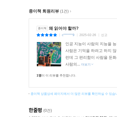
숙명이라는 교훈을 담은 고대 쿠라 신화부터 2024
종이책 회원리뷰
(1건)
가능성과 실질적으로 가할 수 있는 위협에 대한 논의
양상으로 빠르게 발전하고 있습니다. 기술이 무엇
기술에 내어 주지 않고 주의를 주체적으로 행사하며
왜 읽어야 할까?
종이책
c*******9
2025-02-26
신고
|
|
|
인공 지능이 사람의 지능을 능
사람은 기억을 하려고 하지 않
런데 그 편리함이 사람을 둔화
사람의...
더보기
1명
이 이 리뷰를 추천합니다.
종이책 상품상세 페이지에서 더 많은 리뷰를 확인하실 수 있습
한줄평
(0건)