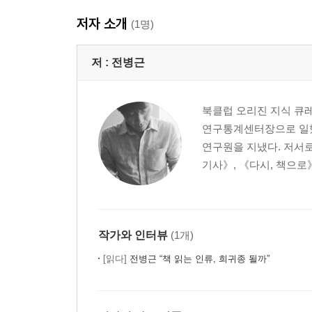
저자 소개
나오는 말 : 기적처럼 밖을 향하는 돌봄을 위하여
(1명)
저 :
전병근
북클럽 오리진 지식 큐
연구통계센터장으로 일했
연구원을 지냈다. 저서로
기사》, 《다시, 책으로》
작가와 인터뷰
(1개)
[읽다]
전병근 “책 읽는 인류, 희귀종 될까”