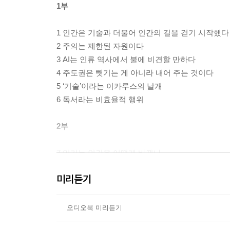
1부
1 인간은 기술과 더불어 인간의 길을 걷기 시작했다
2 주의는 제한된 자원이다
3 AI는 인류 역사에서 불에 비견할 만하다
4 주도권은 뺏기는 게 아니라 내어 주는 것이다
5 ‘기술’이라는 이카루스의 날개
6 독서라는 비효율적 행위
2부
7 읽기는 인간을 어떻게 바꿨나
8 AI는 세상 모든 책을 읽으려 든다
미리듣기
9 긴 글을 느리게 깊이 읽어야 한다
10 진정한 지식을 얻는 길은 언제나 긴 우회로다
11 자아를 벗어나 세상에 주의를 기울이는 돌봄의 
오디오북 미리듣기
12 인공지능 시대에 다시 생각하는 삶과 죽음