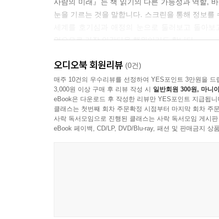
사람의 미래』는 책 읽기의 다른 가능성과 역할, 바로
눈을 기르는 것을 말합니다. 스크린을 통해 정보
세계를 호기심과 애정의 눈으로 둘러보고 돌아보고
없으므로 가장 인간다운 행위이기도 합니다.
오디오북 회원리뷰
고대 신화 ‘쿠라 이야기’부터 2024년 노벨물리학
(0건)
인간과 기술의 바람직한 관계를 읽는
매주 10건의 우수리뷰를 선정하여 YES포인트 3만원을 드
3,000원 이상 구매 후 리뷰 작성 시
일반회원 300원, 마니아
가장 최신의 한국인을 위한 믿을 만한 조감도
eBook은 다운로드 후 작성한 리뷰만 YES포인트 지급됩니
클래스는 첫번째 회차 주문확정 시점부터 마지막 회차 주문
이 책은 인간다운 삶과 기술 그리고 읽기가 어떻
사락 독서모임으로 진행된 클래스는 사락 독서모임 게시판
운영하는 전병근 선생은 ‘디지털 시대의 휴머니티의
eBook 페이백, CD/LP, DVD/Blu-ray, 패션 및 판매금
폭발적으로 발전하는 오늘날 인간다운 좋은 삶을 
읽어야 하는 이유를 역설한 매리언 울프의 『다시,
어떻게 읽을 것인가』 등을 옮겨 많은 독자의 사
『궁극의 인문학』, 『요즘 무슨 책 읽으세요』를 
또한 선생은 ‘지식 큐레이터’라는 이름에 걸맞게 디
포착하고 소개합니다. 동시에 참고할 만한 외서도 