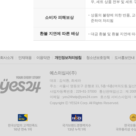
우, 세트 상품 전부 및 세트
상품의 불량에 의한 반품, 교
소비자 피해보상
준하여 처리됨
환불 지연에 따른 배상
대금 환불 및 환불 지연에 
회사소개
인재채용
이용약관
개인정보처리방침
청소년보호정책
도서홍보안내
대표 : 김석환, 최세라
주소 : 서울시 영등포구 은행로 11, 5층~6층(여의도동,일신
사업자등록번호 : 229-81-37000 통신판매업신고 : 제 200
이메일 : yes24help@yes24.com 호스팅 서비스사업자 :
Copyright ⓒ YES24 Corp. All Rights Reserved.