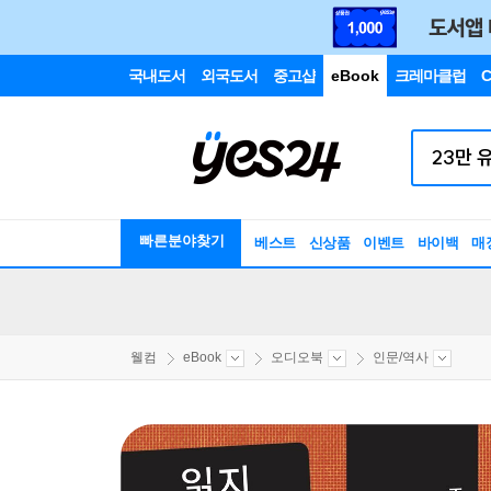
국내도서
외국도서
중고샵
eBook
크레마클럽
C
빠른분야찾기
베스트
신상품
이벤트
바이백
매
웰컴
eBook
오디오북
인문/역사