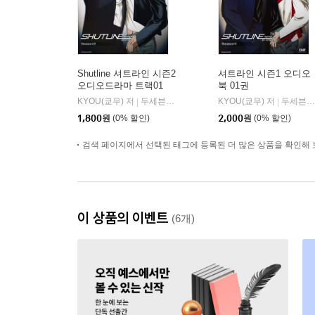
Shutline 셔트라인 시즌2
셔트라인 시즌1 오디오
오디오드라마 트랙01
북 01권
KYOU(쿄우) 저
두세븐 엔터테인먼트
KYOU(쿄우) 저
두세븐 엔터테인먼트
|
|
1,800
원
(0% 할인)
2,000
원
(0% 할인)
검색 페이지에서 선택된 태그에 등록된 더 많은 상품을 확인해 
이 상품의 이벤트
(6개)