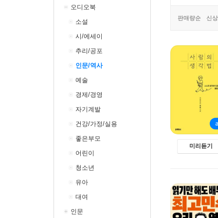
오디오북
판매량순
신상
소설
시/에세이
추리/공포
인문/역사
예술
경제/경영
자기계발
건강/가정/실용
좋은부모
미리듣기
어린이
청소년
유아
대여
인문