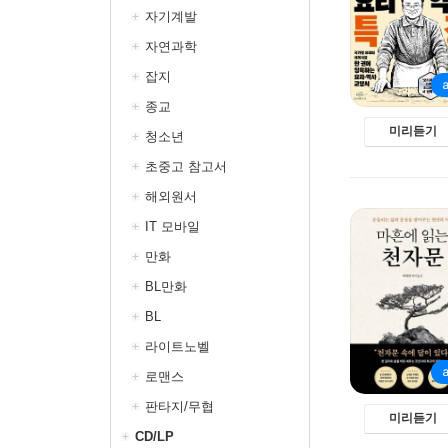
자기계발
자연과학
잡지
종교
미리듣기
청소년
초중고 참고서
해외원서
IT 모바일
만화
BL만화
BL
라이트노벨
로맨스
판타지/무협
미리듣기
CD/LP