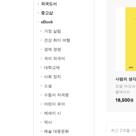
외국도서
중고샵
eBook
가정 살림
건강 취미 여행
경제 경영
국어 외국어
대학교재
사회 정치
사람의 생
소설
정철
저/
김파
블랙피쉬
수험서 자격증
18,500
원
어린이 유아
에세이 시
역사
최근 2개월 
예술 대중문화