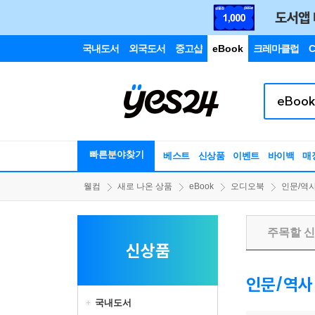
국내도서
외국도서
중고샵
eBook
크레마클럽
C
빠른분야찾기
베스트
신상품
이벤트
바이백
매
웰컴
새로 나온 상품
eBook
오디오북
인문/역
주목할 
신상품
인문/역사
국내도서