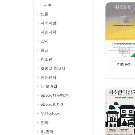
대여
인문
자기계발
자연과학
잡지
종교
청소년
미리듣기
초중고 참고서
해외원서
IT 모바일
eBook 대량/법인
eBook 리더기
무료eBook
만화
BL만화