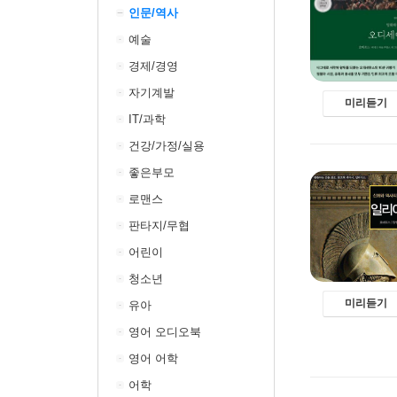
인문/역사
예술
경제/경영
자기계발
미리듣기
IT/과학
건강/가정/실용
좋은부모
로맨스
판타지/무협
어린이
청소년
미리듣기
유아
영어 오디오북
영어 어학
어학