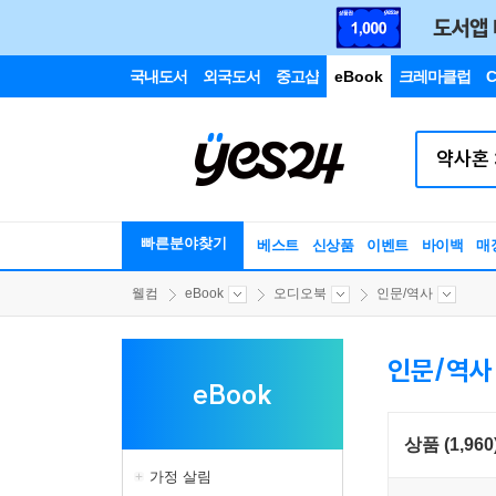
국내도서
외국도서
중고샵
eBook
크레마클럽
C
빠른분야찾기
베스트
신상품
이벤트
바이백
매
웰컴
eBook
오디오북
인문/역사
인문/역사
eBook
상품 (1,960
가정 살림