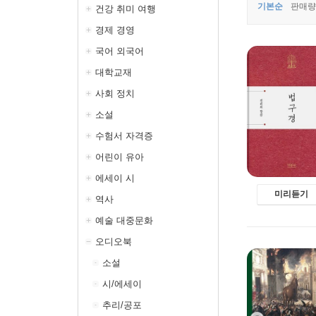
기본순
판매량
건강 취미 여행
경제 경영
국어 외국어
대학교재
사회 정치
소설
수험서 자격증
어린이 유아
에세이 시
미리듣기
역사
예술 대중문화
오디오북
소설
시/에세이
추리/공포