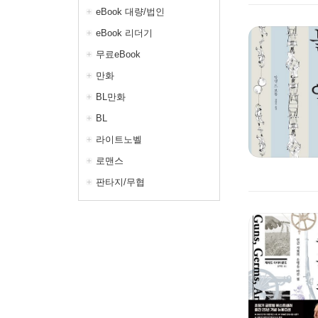
eBook 대량/법인
eBook 리더기
무료eBook
만화
BL만화
BL
라이트노벨
로맨스
판타지/무협