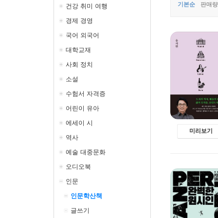
기본순
판매량
건강 취미 여행
경제 경영
국어 외국어
대학교재
사회 정치
소설
수험서 자격증
어린이 유아
에세이 시
미리보기
역사
예술 대중문화
오디오북
인문
인문학산책
글쓰기