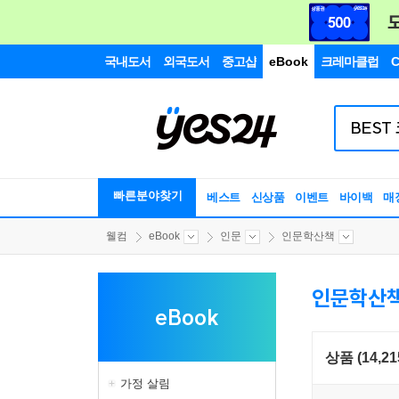
국내도서
외국도서
중고샵
eBook
크레마클럽
C
빠른분야찾기
베스트
신상품
이벤트
바이백
매
웰컴
eBook
인문
인문학산책
인문학산
eBook
상품 (14,21
가정 살림