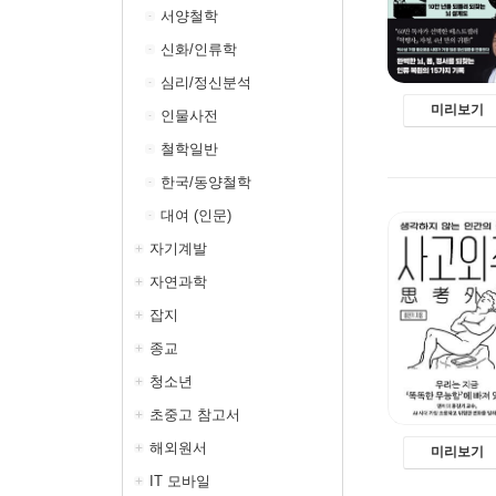
서양철학
신화/인류학
심리/정신분석
미리보기
인물사전
철학일반
한국/동양철학
대여 (인문)
자기계발
자연과학
잡지
종교
청소년
초중고 참고서
해외원서
미리보기
IT 모바일