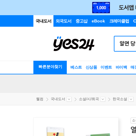
국내도서
외국도서
중고샵
eBook
크레마클럽
C
빠른분야찾기
베스트
신상품
이벤트
바이백
매
웰컴
국내도서
소설/시/희곡
한국소설
소
열