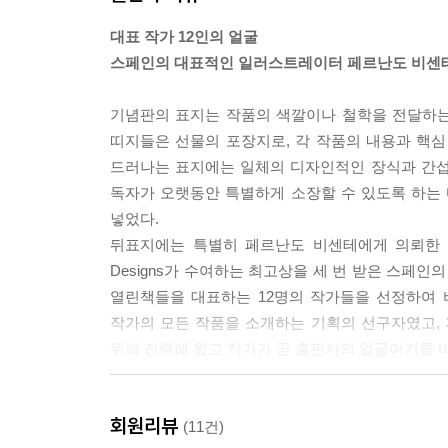
대표 작가 12인의 얼굴
스페인의 대표적인 일러스트레이터 페르난도 비센
기념판의 표지는 작품의 색깔이나 철학을 전달하는
띠지들은 선물의 포장지로, 각 작품의 내용과 핵
드러나는 표지에는 일체의 디자인적인 장식과 간섭
독자가 오랫동안 특별하게 소장할 수 있도록 하는
넣었다.
뒤표지에는 특별히 페르난도 비센테에게 의뢰한 열두 
Designs가 수여하는 최고상을 세 번 받은 스페인
열린책들을 대표하는 12명의 작가들을 선정하여 
작가의 모든 작품을 소개하는 기획의 선구자였고,
위해 진력해 왔고 작가가 곧 출판사의 얼굴이기를 
독자를 위한 선물이 되었으면 하는 마음으로
회원리뷰
품격과 편의, 작품의 개성을 그대로 드러낸 디자인
(11건)