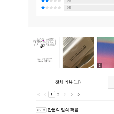
0%
지적인 탐구
0%
장미의 이름
향수
꿈의 해석
불멸의 인간상
죄와 벌
어머니
그리스인 조르바
현대의 고전 작품
소설의 대중성
3
개미
갈레 씨, 홀로 죽다 외
전체 리뷰
(11)
핑거스미스
소설의 현대성
1
2
3
소설
뉴욕 3부작
만분의 일의 확률
종이책
야만스러운 탐정들