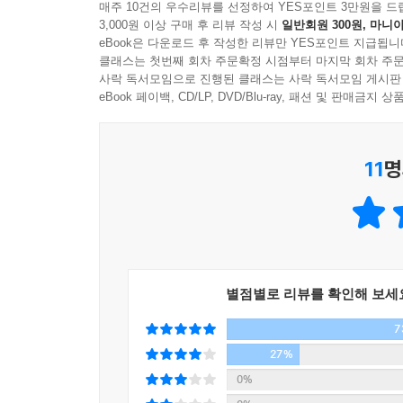
매주 10건의 우수리뷰를 선정하여 YES포인트 3만원을 드
3,000원 이상 구매 후 리뷰 작성 시
일반회원 300원, 마니아
편의성을 강조한 소프트커버로 만들었으나, 열린책들
eBook은 다운로드 후 작성한 리뷰만 YES포인트 지급됩니
책도 있지만 실로 꿰매어 책이 갈라지거니 낱장이 떨
클래스는 첫번째 회차 주문확정 시점부터 마지막 회차 주문
있도록 주문 제작한 박스에는 책과 함께 30주년 기
사락 독서모임으로 진행된 클래스는 사락 독서모임 게시판
eBook 페이백, CD/LP, DVD/Blu-ray, 패션 및 판매금
창립 30주년 기념 대표 작가 12인 세트 소개
11
명
열린책들은 [원전 완역]과 [전작 출간]의 원칙을
이해되어야 한다고 믿기 때문이다. 창립 30주년을 
작품 여섯 권과 현대의 고전 작품 여섯 권을 선정했
나름대로 꼽아 보았다.
예컨대 움베르토 에코와 프로이트의 경우 지식의 탐
실제로는 각 권이 대중성, 영웅, 지식, 현대성이
별점별로 리뷰를 확인해 보세
다시 알게 되었다.
7
세트의 구성
27%
0%
고전이 된 작품