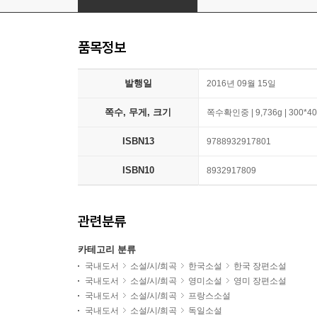
품목정보
발행일
2016년 09월 15일
쪽수, 무게, 크기
쪽수확인중 | 9,736g | 300*4
ISBN13
9788932917801
ISBN10
8932917809
관련분류
카테고리 분류
국내도서
소설/시/희곡
한국소설
한국 장편소설
국내도서
소설/시/희곡
영미소설
영미 장편소설
국내도서
소설/시/희곡
프랑스소설
국내도서
소설/시/희곡
독일소설