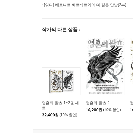
[읽다]
베르나르 베르베르와의 더 깊은 만남(2부)
작가의 다른 상품
영혼의 왈츠 1~2권 세
영혼의 왈츠 2
영
트
16,200
원
(10% 할인)
1
32,400
원
(10% 할인)