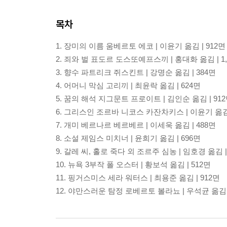
목차
1. 장미의 이름 움베르토 에코 | 이윤기 옮김 | 912면
2. 죄와 벌 표도르 도스또예프스끼 | 홍대화 옮김 | 1,
3. 향수 파트리크 쥐스킨트 | 강명순 옮김 | 384면
4. 어머니 막심 고리끼 | 최윤락 옮김 | 624면
5. 꿈의 해석 지그문트 프로이트 | 김인순 옮김 | 91
6. 그리스인 조르바 니코스 카잔차키스 | 이윤기 옮김 
7. 개미 베르나르 베르베르 | 이세욱 옮김 | 488면
8. 소설 제임스 미치너 | 윤희기 옮김 | 696면
9. 갈레 씨, 홀로 죽다 외 조르주 심농 | 임호경 옮김 |
10. 뉴욕 3부작 폴 오스터 | 황보석 옮김 | 512면
11. 핑거스미스 세라 워터스 | 최용준 옮김 | 912면
12. 야만스러운 탐정 로베르토 볼라뇨 | 우석균 옮김 |