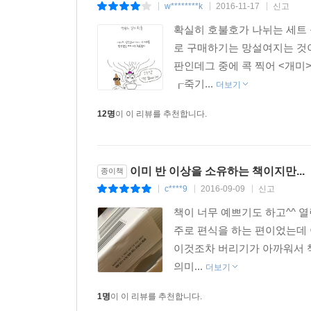
w********k
2016-11-17
신고
|
|
|
확실히 호불호가 나뉘는 세트
장미의 이름 움베르토 에코 | 이윤기 옮김
로 구매하기는 망설여지는 것이
1327년, 영국의 수도사 윌리엄은 모종의 임무
판인데그 중에 콕 찍어 <개미>
연쇄 살인이 [묵시록]에 예언된 그대로 벌어진다. 
┎죽기...
열쇠를 쥔 책은 연기처럼 사라지고 밤마다 유령이
더보기
풀어낸 윌리엄 수도사는 어둠 속에서 수도원을 지배
12명
이 이 리뷰를 추천합니다.
● 1981년 스트레가상, 1982년 메디치상, 1982
경향신문? 선정 [20세기의 문학], 1999년 프랑크
2001~2008년 서울대학교 도서관 대출 순위 1위, 2
이미 반 이상을 소유하는 책이지만...
종이책
사랑받은 스테디셀러], 한국 간행물 윤리 위원회 선정 
c****9
2016-09-09
신고
|
|
|
1001권의 책], 전 세계 5천만 부 판매
● 선정 이유: 열린책들은 움베르토 에코의 나라 이
책이 너무 예쁘기도 하고^^ 
있다. 철학, 기호학, 문학 이론, 문화 비평, 칼럼
주로 편식을 하는 편이었는데
에코의 전집은 일반 대중에게 생경한 학문이었던 
이것조차 버리기가 아까워서 책
것은 1986년에 『장미의 이름』을 번역 출간하
의미...
더보기
기호에 대한 사유를 독자들과 함께 공유하기 위해 쓴
1명
이 이 리뷰를 추천합니다.
많은 독자들과 만났다. 올해 생을 마감한 에코의 일