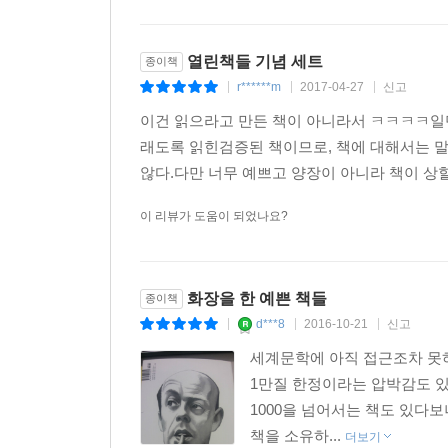
향수 파트리크 쥐스킨트 | 강명순 옮김
열린책들 기념 세트
종이책
냄새에 대한 천재적인 감각을 타고났으나 정작 자신
r******m
2017-04-27
신고
위해서라면 스물다섯 차례의 살인도 마다하지 않는
|
|
|
희대의 살인마인가? 그저 위험스러운 괴짜일 뿐인
이건 읽으라고 만든 책이 아니라서 ㅋㅋㅋㅋ일단
사로잡는, 무심하고 음울한 눈을 가진 어느 살인자의
래도록 읽힌검증된 책이므로, 책에 대해서는 말
● 2003년 BBC 「빅리드」 조사 〈영국인들이 가장
않다.다만 너무 예쁘고 양장이 아니라 책이 상할
영화 관객 110만 돌파, 2007년 KBS 「TV 책을
이 리뷰가 도움이 되었나요?
할 1001권의 책〉 전 세계 2천만 부 판매
● 선정 이유: 금세기 독일어권 문학 최고 성공작이자
『향수』를 필두로 쥐스킨트의 작품을 출간하기 시
연출되기도 했다. 처음 출간된 이래 출판계는 커
화장을 한 예쁜 책들
종이책
베스트셀러에 오른 것은 잘 쓰이고 잘 다듬어진 
d***8
2016-10-21
신고
|
|
|
고전이나 소위 빅타이틀이 아닌 새로운 유형의 베스
세계문학에 아직 접근조차 못하
1만질 한정이라는 압박감도 있
꿈의 해석 지그문트 프로이트 | 김인순 옮김
1000을 넘어서는 책도 있다
『꿈의 해석』의 일곱 개 장은 정신분석의 기초를
책을 소유하...
더보기