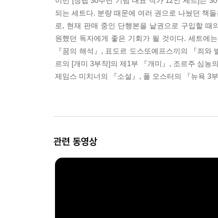
이번 [창립 30주년 기념 대표 작가 12인 세트]는
되는 세트다. 분량 때문에 여러 권으로 나눴던 책들
로, 현재 판매 중인 단행본을 낱권으로 구입할 때의 
원했던 독자에게 좋은 기회가 될 것이다. 세트에
『꿈의 해석』, 표도르 도스또예프스끼의 『죄와 
르의 [개미 3부작]의 제1부 『개미』, 조르주 심농
제임스 미치너의 『소설』, 폴 오스터의 『뉴욕 3
관련 동영상