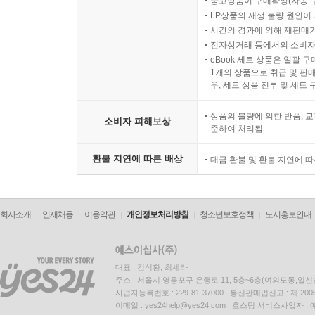
중고상품이 구매확정(자동 
LP상품의 재생 불량 원인이 기
시간의 경과에 의해 재판매가
전자상거래 등에서의 소비자
eBook 세트 상품은 일괄 
1개의 상품으로 취급 및 판매
우, 세트 상품 전부 및 세트
상품의 불량에 의한 반품, 교
소비자 피해보상
준하여 처리됨
환불 지연에 따른 배상
대금 환불 및 환불 지연에 
회사소개
인재채용
이용약관
개인정보처리방침
청소년보호정책
도서홍보안내
대표 : 김석환, 최세라
주소 : 서울시 영등포구 은행로 11, 5층~6층(여의도동,일신
사업자등록번호 : 229-81-37000 통신판매업신고 : 제 200
이메일 : yes24help@yes24.com 호스팅 서비스사업자 :