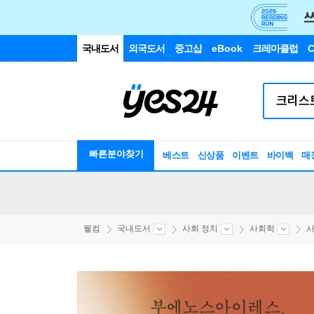
국내도서
외국도서
중고샵
eBook
크레마클럽
C
빠른분야찾기
베스트
신상품
이벤트
바이백
매
웰컴
국내도서
사회 정치
사회학
사