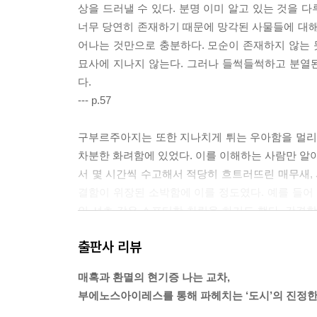
상을 드러낼 수 있다. 분명 이미 알고 있는 것을 
너무 당연히 존재하기 때문에 망각된 사물들에 대해
어나는 것만으로 충분하다. 모순이 존재하지 않는
묘사에 지나지 않는다. 그러나 들썩들썩하고 분열
다.
--- p.57
구부르주아지는 또한 지나치게 튀는 우아함을 멀리했
차분한 화려함에 있었다. 이를 이해하는 사람만 알아챌
서 몇 시간씩 수고해서 적당히 흐트러뜨린 매무새, 
결함이 위장된 소박함에 이를 정도였다. 예를 들
인 셔츠 같은 스포티한 차림을 하기도 했다. 간결
때나 우아한 것이었다. 가령, 궁정 희극에서 목동 
출판사 리뷰
--- p.96
매혹과 환멸의 현기증 나는 교차,
실존주의자들에 따르면, 일상적 존재의 비진정성은
부에노스아이레스를 통해 파헤치는 ‘도시’의 진정한
한(particular) 그 누구도 표상하지 않는 중립