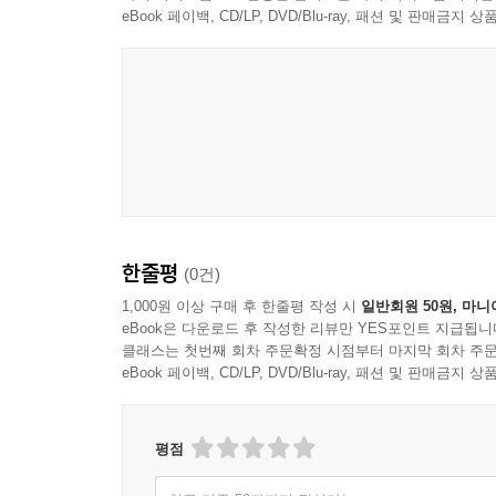
개방성은 곧 항상 “대국이 되지 못한 나라의 대도
eBook 페이백, CD/LP, DVD/Blu-ray, 패션 및 판매금
함께 있는 것이기 때문이다. 서로 말을 건넬 필요 
함”이라고 표현했는데, 이는 딱히 인사는 하지 않지
그러나 물론 급작스러운 성장의 이면에는 이민자
다. 산보객의 의도된 고독은 그를 둘러싼 사회가 고
도시이자 아르헨티나인에게 자부심을 심어 주기도
공간’이었다. 그리고 역설적으로 이러한 ‘애증’의
--- p.371
이 책의 제1권인 『부에노스아이레스, 일상생활과 
전반기에 경험한 일상문화를 분석함으로써 부에노
세브렐리는, 책이 출간된 시공간적 배경과 그에 
한줄평
(0건)
별도의 책을 썼다. 여기에서는 90년대 후반기의 
기준 삼아 장을 나누고, 제1권에 결여되어 있던
1,000원 이상 구매 후 한줄평 작성 시
일반회원 50원, 마니
eBook은 다운로드 후 작성한 리뷰만 YES포인트 지급됩니
부에노스아이레스에 모두 살아 본 사람으로서 그는
클래스는 첫번째 회차 주문확정 시점부터 마지막 회차 주문
부에노스아이레스는 단순히 성찰의 외적 대상이 아니
eBook 페이백, CD/LP, DVD/Blu-ray, 패션 및 판매금
도시를 걷는 사람들과
그 사이를 떠다니는 진실들을 포착하기
평점