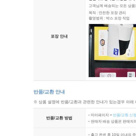
(私)와 공(公), 개인과 사회, 주관과 객관, 로
고객님께 배송되는 모든 상품을
경계를 초월하는 문제이며, 인류의 운명 그 자체와 
목적 : 안전한 포장 관리
촬영범위 : 박스 포장 작업
도시와 함께 살아가는 이들을 위하여,
일상의 소외에서 벗어나 삶을 향유하기
포장 안내
일상성의 소외는 진부함, 어리석음, 추악함, 지루
방식은 물론 다르다. 대중계급에게는 필수불가결한
두려워하는 마음, 상류계급에게는 의례적인 행사들의
본문 중에서
그러나 극단적인 탈소외의 추구는 자칫 또 다른 형
반품/교환 안내
위해서는 기술과 소비가 가져다주는 풍요로움을 수
※ 상품 설명에 반품/교환과 관련한 안내가 있는경우 아래 
말한다. 부에노스아이레스라는 독특한 문화적 공간을
하듯이, 우리의 삶을 내밀하게 가꾸면서도 개방성을 
마이페이지 >
반품/교환 신청
반품/교환 방법
것이다.
판매자 배송 상품은 판매자와
출고 완료 후 10일 이내의 