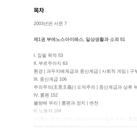
목차
2003년판 서문 7
제1권 부에노스아이레스, 일상생활과 소외 51
I. 집필 목적 53
II. 부르주아지 63
환경 | 과두지배계급과 중산계급 | 사회적 게임 |
III. 중산계급 106
주의주의(主意主義) | 도덕주의 | 중산계급과 상류 부
IV. 룸펜 152
불량배 무리 | 룸펜과 정치 | 변천
V. 노동자 184
구(舊)노동자 | 변화 | 바리오라는 마술적 세계 | 통
부록 가르델 신화 217