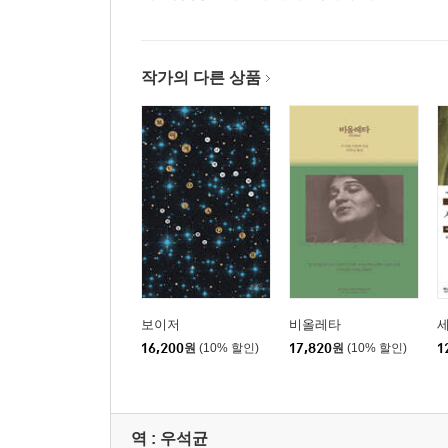
작가의 다른 상품
보이저
비올레타
16,200
원
(10% 할인)
17,820
원
(10% 할인)
1
역 :
우석균