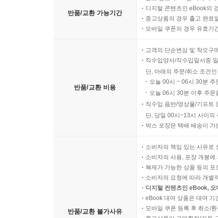
디지털 콘텐츠인 eBook의 
반품/교환 가능기간
중고상품의 경우 출고 완료일
모바일 쿠폰의 경우 유효기간(
고객의 단순변심 및 착오구
직수입양서/직수입일서중 일
단, 아래의 주문/취소 조건인
오늘 00시 ~ 06시 30분 
반품/교환 비용
오늘 06시 30분 이후 주문
직수입 음반/영상물/기프트 
단, 당일 00시~13시 사이
박스 포장은 택배 배송이 가
소비자의 책임 있는 사유로 
소비자의 사용, 포장 개봉에 
복제가 가능한 상품 등의 포장을 
소비자의 요청에 따라 개별
디지털 컨텐츠인 eBook, 
eBook 대여 상품은 대여 기
모바일 쿠폰 등록 후 취소/환
반품/교환 불가사유