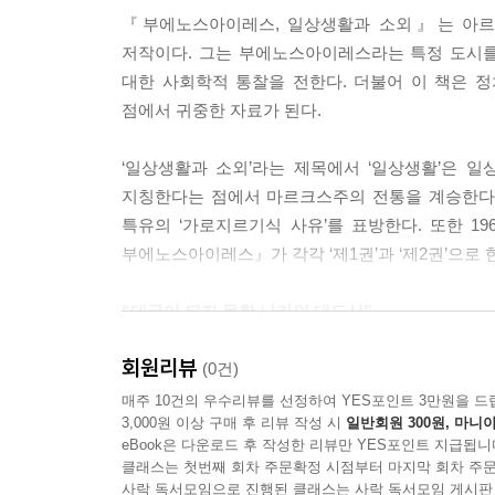
람의 특징이었다. 모든 사람과 철저히 똑같이 입고,
『부에노스아이레스, 일상생활과 소외』는 아르
사람, 비정상적인 사람, 미친 사람으로 여겨지는 
저작이다. 그는 부에노스아이레스라는 특정 도시를
정, 평온, 확신, 편안함을 쟁취하려는 욕망에 다름 
대한 사회학적 통찰을 전한다. 더불어 이 책은 
--- p.135
점에서 귀중한 자료가 된다.
그럼에도 불구하고 미디어의 영향은 모호했다. 움
‘일상생활과 소외’라는 제목에서 ‘일상생활’은 
있다. 즉, 미디어는 한편으로는 대량화(masifica
지칭한다는 점에서 마르크스주의 전통을 계승한다고
는 존재하지 않았던 개인화를 추구하기도 한다. 특
특유의 ‘가로지르기식 사유’를 표방한다. 또한 1
로그램들을 통해서이다. 아무튼 대중계급의 케이블
부에노스아이레스』가 각각 ‘제1권’과 ‘제2권’으로 
수 있을 만큼의 충분한 소양이 결여되어 있다는 점도
범위한 대중의 취향을 만족시킨다는 구실로 쓰레기
“대국이 되지 못한 나라의 대도시”
--- p.321
세계화의 운명을 타고난 도시의 정체성
회원리뷰
(0건)
카페의 매력은 미리 약속을 하지 않고 가도 지인들
‘남미의 파리’라는 수식어가 따라다니는 부에노
매주 10건의 우수리뷰를 선정하여 YES포인트 3만원을 드
는 도시 사교의 고유한 특징도 매력이었다. 그리하
3,000원 이상 구매 후 리뷰 작성 시
일반회원 300원, 마니아
하구에 위치한 항구도시이다. 1890년대부터 독립선
다. 카페는 도시 생활의 두드러진 특징이라고 할 
eBook은 다운로드 후 작성한 리뷰만 YES포인트 지급됩니
유럽의 전쟁 및 박해를 피해 건너온 망명자들이 끊
클래스는 첫번째 회차 주문확정 시점부터 마지막 회차 주문
“진정한 아르헨티나 전통은 모든 서구문화”라고 
사락 독서모임으로 진행된 클래스는 사락 독서모임 게시판
거의 항상 창가나 벽 쪽 테이블에 앉는 산보객에게 