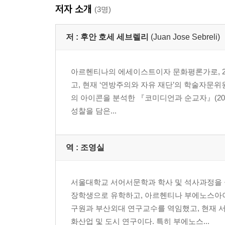
저자 소개
제2권 위기의 도시, 부에노스아이레스 229
(3명)
서문 231
저 :
후안 호세 세브렐리
(Juan Jose Sebreli)
I. 일상생활 238
새로운 중산계급 | 하위 계급 | 가족 | 성 해방 |
아르헨티나의 에세이스트이자 문화평론가로, 2
II. 도시 322
고, 현재 ‘연방주의와 자유 재단’의 학술자문위원
도심과 바리오의?쇠락 | 잃어버린 정체성을 찾아서 | 
의 아이콘을 분석한 『코미디언과 순교자』(2009)
문명
성찰을 담은...
감사의 말 397
옮긴이의 말 399
역 :
조영실
지은이 소개 405
옮긴이 소개 406
서울대학교 서어서문학과 학사 및 석사과정을 
장학생으로 유학하고, 아르헨티나 부에노스아
구원과 부산외대 연구교수를 역임했고, 현재 서
화산업 및 도시 연구이다. 특히 부에노스...