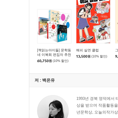
[책읽는아이들] 문학동
해피 실연 클럽
네 이복희 편집자 추천
13,500
원
(10% 할인)
9
초등 3~4학년 세트
60,750
원
(10% 할인)
저 :
백온유
1993년 경북 영덕에서
상을 받으며 작품활동을
년문학상, 오늘의작가상