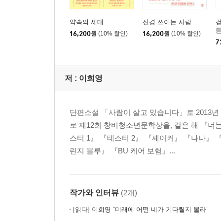
약속의 세대
신경 쓰이는 사람
걷
듣
16,200
원
(10% 할인)
16,200
원
(10% 할인)
7
저 :
이희영
단편소설 「사람이 살고 있습니다」로 2013년
로 제12회 창비청소년문학상을, 같은 해 『너
스터 1』 『테스터 2』 『셰이커』 『나나』
린지 블루』 『BU 케어 보험』...
작가와 인터뷰
(2개)
[읽다]
이희영 “미래에 어떤 네가 기다릴지 몰라”