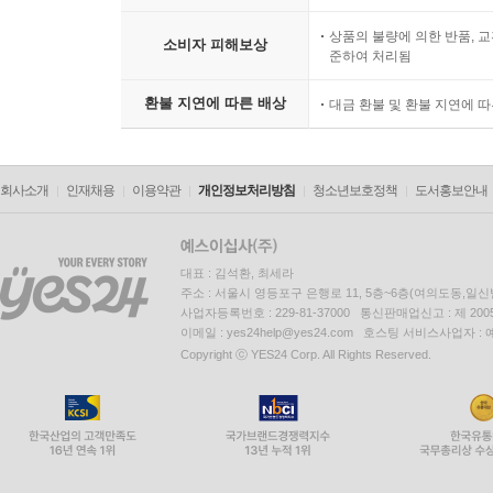
상품의 불량에 의한 반품, 교
소비자 피해보상
준하여 처리됨
환불 지연에 따른 배상
대금 환불 및 환불 지연에 
회사소개
인재채용
이용약관
개인정보처리방침
청소년보호정책
도서홍보안내
대표 : 김석환, 최세라
주소 : 서울시 영등포구 은행로 11, 5층~6층(여의도동,일신
사업자등록번호 : 229-81-37000 통신판매업신고 : 제 200
이메일 : yes24help@yes24.com 호스팅 서비스사업자 :
Copyright ⓒ YES24 Corp. All Rights Reserved.