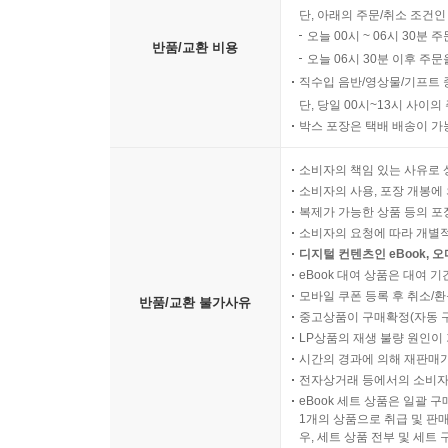
단, 아래의 주문/취소 조건인
오늘 00시 ~ 06시 30분 
반품/교환 비용
오늘 06시 30분 이후 주문
직수입 음반/영상물/기프트 
단, 당일 00시~13시 사이
박스 포장은 택배 배송이 가
소비자의 책임 있는 사유로 
소비자의 사용, 포장 개봉에 
복제가 가능한 상품 등의 포장을 
소비자의 요청에 따라 개별
디지털 컨텐츠인 eBook, 
eBook 대여 상품은 대여 기
모바일 쿠폰 등록 후 취소/환
반품/교환 불가사유
중고상품이 구매확정(자동 
LP상품의 재생 불량 원인이 기
시간의 경과에 의해 재판매가
전자상거래 등에서의 소비자
eBook 세트 상품은 일괄 
1개의 상품으로 취급 및 판매
우, 세트 상품 전부 및 세트