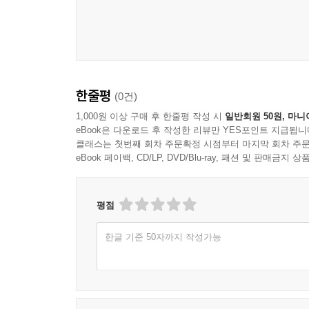
소설의 첫 만남 33 - 쿠키 두 개 (이희영 소설, 양양 
당신의 하루가 이 쿠키처럼 고소하고 달콤하기를
작가 이희영이 전하는 달콤쌉쌀한 사랑의 맛
한줄평
(0건)
방학을 맞아 엄마의 쿠키 가게에서 아르바이트를 하게
후 말없이 사라진 소년. 그날 이후 매일 가게를 찾
1,000원 이상 구매 후 한줄평 작성 시
일반회원 50원, 마니
eBook은 다운로드 후 작성한 리뷰만 YES포인트 지급됩니
의미는?
클래스는 첫번째 회차 주문확정 시점부터 마지막 회차 주문
eBook 페이백, CD/LP, DVD/Blu-ray, 패션 및 판매금
평점
한글 기준 50자까지 작성가능