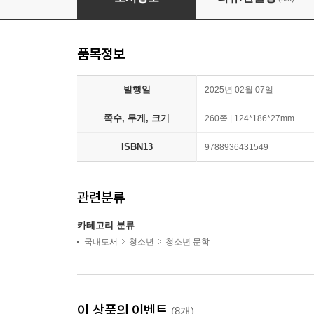
품목정보
발행일
2025년 02월 07일
쪽수, 무게, 크기
260쪽 | 124*186*27mm
ISBN13
9788936431549
관련분류
카테고리 분류
국내도서
청소년
청소년 문학
이 상품의 이벤트
(8개)