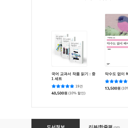
국어 교과서 작품 읽기 : 중
악수도 없이 
1 세트
19건
13,500
원
(10
40,500
원
(10% 할인)
소설의 첫 만남 : 첫사랑 세트
도서정보
리뷰/한줄평
(0/0)