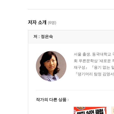
저자 소개
(6명)
저 :
정은숙
서울 출생. 동국대학교
회 푸른문학상 ‘새로운 
재구성』 『용기 없는 
『댕기머리 탐정 김영서』
작가의 다른 상품