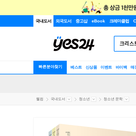
국내도서
외국도서
중고샵
eBook
크레마클럽
C
빠른분야찾기
베스트
신상품
이벤트
바이백
매
웰컴
국내도서
청소년
청소년 문학