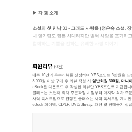
▶ 각 권 소개
소설의 첫 만남 31 - 그래도 사랑을 (정은숙 소설, 
내 앞가림도 힘든 시대라지만 벌써 사랑을 포기하고
함께하는 기쁨을 전하는 유쾌한 사랑 이야기
기후 재앙에 휩싸였던 지구가 조금식 회복되어 가는 
회원리뷰
수술을 고민한다. 그러던 어느 날 엄마의 메일함에서
(0건)
매주 10건의 우수리뷰를 선정하여 YES포인트 3만원을 드
3,000원 이상 구매 후 리뷰 작성 시
일반회원 300원, 마니아
소설의 첫 만남 32 - 냠냠 (백온유 소설, joggen 그림
eBook은 다운로드 후 작성한 리뷰만 YES포인트 지급됩니
냠냠, 세상에서 가장 맛있는 떡볶이를 너와 함께 먹
클래스는 첫번째 회차 주문확정 시점부터 마지막 회차 주문
도시락에 담아 건넨 설레는 마음
사락 독서모임으로 진행된 클래스는 사락 독서모임 게시판
eBook 페이백, CD/LP, DVD/Blu-ray, 패션 및 판매금
베테랑 회장인 채원은 유독 손이 많이 가는 아이
눈동자를 보게 된 채원. 그 뒤로 어쩐지 서우에게
마음을 전할 수 있을까?