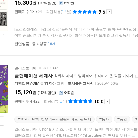
15,300
원
10
%
850원
9.6
판매지수 13,704
회원리뷰
(
17
건)
[로스앤젤레스 타임스] 선정 ‘올해의 책’미국 대학 출판부 협회(AAUP) 선정
석학 곰브리치가 쓴 세계사 입문서의 최신 개정판!미술계 최고의 필독서 『곰브
관련상품 :
중고상품
16개
일러스토리아 illustoria-009
플랜테이션 세계사
착취와 파괴로 범벅되어 우리에게 온 작물 이야기
기획집단MOIM
글/
김지하
그림
도서출판그림씨
2025년 06월
15,120
원
10
%
840원
10.0
판매지수 4,422
회원리뷰
(
1
건)
#2026_34회_한우리독서올림피아드_필독서
#농사
#농업
일러스토리아illustoria 시리즈, 아홉 번째 이야기‘플랜테이션 세계사’현
일러스트와 함께 풀어냈다!‘일러스토리아’ (‘illustration’과 역사를 뜻하는 ...