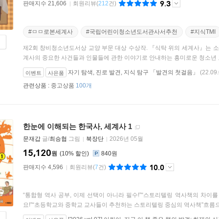
9.3
판매지수 21,606
회원리뷰
(
212
건)
#ㅁㅁ로본세계사
#국립어린이청소년도서관사서추천
#지식TMI
제2회 창비청소년도서상 교양 부문 대상 수상작. 『식탁 위의 세계사』는 소
계사의 중요한 사건들과 인물들에 관한 이야기로 안내하는 흥미로운 청소년 교
자기 탐색, 진로 발견, 지식 탐구 「발견의 첫걸음」
(22.09.
이벤트
사은품
관련상품 :
중고상품
100개
한눈에 이해되는 한국사, 세계사 1
문재갑
글/
최승협
그림
북장단
2026년 05월
15,120
원
10
%
840원
10.0
판매지수 4,596
회원리뷰
(
7
건)
“통합형 역사 공부, 이제 선택이 아니라 필수!”“스토리텔링 역사책의 차이
요!”“초등학교와 중학교 교사들이 추천하는 스토리텔링 중심의 역사책”흐름으.