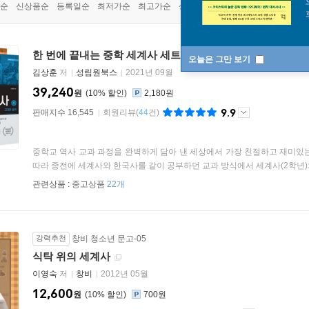
순
신상품순
등록일순
최저가순
최고가순
상품명순
한 번에 끝내는 중학 세계사 세트
[
전2권
]
오늘은 그만 보기
김상훈
저
성림원북스
2021년 09월
39,240
원
10
%
2,180원
9.9
판매지수 16,545
회원리뷰
(
44
건)
중학교 역사 교과 과정을 완벽하게 담아 낸 세상에서 가장 친절하고 재미있
따라 종전에 세계사와 한국사를 같이 공부하던 교과 방식에서 세계사(2학년)와
관련상품 :
중고상품
22개
강력추천
창비 청소년 문고-05
식탁 위의 세계사
이영숙
저
창비
2012년 05월
12,600
원
10
%
700원