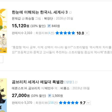
한눈에 이해되는 한국사, 세계사 3
문재갑
글/
최승협
그림
북장단
2026년 05월
15,120
원
10
%
840원
10.0
판매지수 2,310
회원리뷰
(
4
건)
“통합형 역사 공부, 이제 선택이 아니라 필수!”“스토리텔링 역사책의 차이
요!”“초등학교와 중학교 교사들이 추천하는 스토리텔링 중심의 역사책”흐름으.
곰브리치 세계사 예일대 특별판
[
양장
]
에른스트 H. 곰브리치
저/
박민수
역
비룡소
2019년 06월
27,000
원
10
%
1,500원
9.7
판매지수 5,370
회원리뷰
(
158
건)