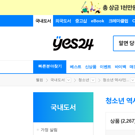
국내도서
외국도서
중고샵
eBook
크레마클럽
C
빠른분야찾기
베스트
신상품
이벤트
바이백
매
웰컴
국내도서
청소년
청소년 역사/인...
청소년 역
국내도서
상품 (2,267
가정 살림