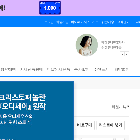
로그인
회원가입
마이페이지
카트
주문/배송
고객센터
Gl
름방학혜택
예사단독판매
이달의사은품
특가할인
추천도서
대량/법인
회원리뷰
전체선택
카트에 넣기
바로구매
리스트에 넣기