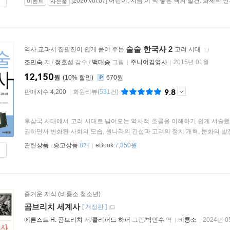
[2026.vol.07] 어린이, 지금 이 책 좋은 책의 발견: 화제의
이벤트
사은품
술술 한국사 2
역사 교과서 집필진이 쉽게 풀어 주는
고려 시대
조민숙
저 /
정호섭
감수 /
백대승
그림
주니어김영사
2015년 01월
12,150
원
10
%
670원
9.8
판매지수 4,200
회원리뷰
(
531
건)
후삼국 시대에서 고려 시대로 넘어오는 역사적 흐름을 이해하기 쉽게 서술했습
권하면서 변화된 사회의 모습, 원나라의 간섭과 고려의 정치 개혁, 문화의 발전 등
관련상품 :
중고상품
8개
eBook
7,350원
즐거운 지식 (비룡소 청소년)
곰브리치 세계사
[
개정판
]
에른스트 H. 곰브리치
저/
클리퍼드 하퍼
그림/
박민수
역
비룡소
2024년 