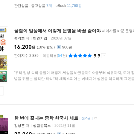
관련상품 :
중고상품
7개
eBook
11,760원
물질이 일상에서 이렇게 문명을 바꿀 줄이야
세계사를 바꾼 문명
홍익희
저
체인지업
2026년 07월
16,200
원
10
%
900원
9.9
판매지수 2,889
회원리뷰
(
54
건)
‘우리 일상 속의 물질이 어떻게 세상을 바꿨을까?’소금부터 석유까지, 로마
념을 뒤엎는 발칙한 해석!“왜 셰익스피어는 베네치아 상인을 악독하게 그렸을까?
한 번에 끝내는 중학 한국사 세트
[
전2권
]
김상훈
저
성림원북스
2021년 11월