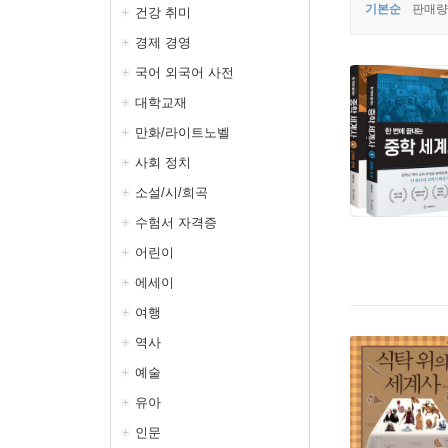
기본순
판매량
건강 취미
경제 경영
국어 외국어 사전
대학교재
만화/라이트노벨
사회 정치
소설/시/희곡
수험서 자격증
어린이
에세이
여행
역사
예술
유아
인문