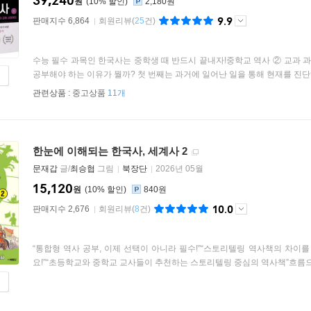
39,240
원
10
%
2,180원
9.9
판매지수 6,864
회원리뷰
(
25
건)
수능 필수 과목인 한국사는 중학생 때 반드시 끝내자!중학교 역사 ② 교과
공부해야 하는 이유가 뭘까? 첫 번째는 과거에 일어난 일을 통해 현재를 진단하
관련상품 :
중고상품
11개
한눈에 이해되는 한국사, 세계사 2
문재갑
글/
최승협
그림
북장단
2026년 05월
15,120
원
10
%
840원
10.0
판매지수 2,676
회원리뷰
(
8
건)
“통합형 역사 공부, 이제 선택이 아니라 필수!”“스토리텔링 역사책의 차이
요!”“초등학교와 중학교 교사들이 추천하는 스토리텔링 중심의 역사책”흐름으.