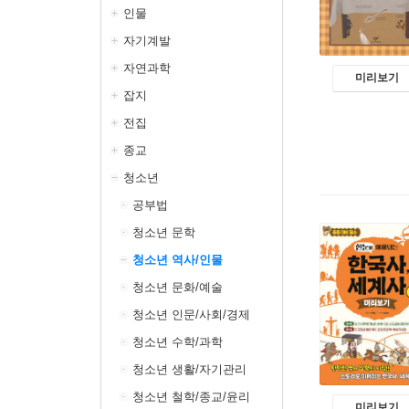
인물
자기계발
자연과학
미리보기
잡지
전집
종교
청소년
공부법
청소년 문학
청소년 역사/인물
청소년 문화/예술
청소년 인문/사회/경제
청소년 수학/과학
청소년 생활/자기관리
청소년 철학/종교/윤리
미리보기