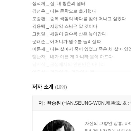
성석제 _ 절, 내 청춘의 샘터
김선우 _ 나는 문학으로 출가했다
도종환 _ 승복 색깔의 바다를 찾아 떠나고 싶었다
김용택 _ 지장암 스님은 알 것이다
고형렬 _ 세월이 갈수록 산은 높아간다
문태준 _ 어머니가 염주를 돌리실 때
이문재 _ 나는 살아서 죽어 있었고 죽은 채 살아 있
맹난자 _ 내가 아픈 게 아니라 몸이 아프다
남지심 _ 금생에서의 인연만은 아니리
이홍섭 _ 건달의 길, 건달의 노래
천양희 _ 부처님 법향이 그립다
저자 소개
정찬주 _ 세상에 살되 물들지 말라
(16명)
송수권 _ 길과의 만남
최동호 _ 팔달산 대승원의 계수나무
저 :
한승원
(HAN,SEUNG-WON,韓勝源, 호 
김정빈 _ 부처님, 또는 히말라야 설산
이근배 _ 할머니의 불공
자신의 고향인 장흥, 바
오세영 _ 나도 모르는 어떤 유전자
9년 전남 장흥에서 태