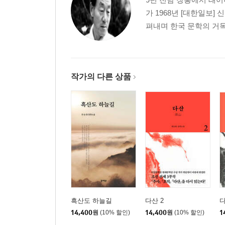
가 1968년 [대한일보
특별 인터뷰 _ 신달자
펴내며 한국 문학의 거목
저자 약력
작가의 다른 상품
흑산도 하늘길
다산 2
다
14,400
원
(10% 할인)
14,400
원
(10% 할인)
1