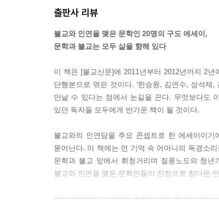
음에서 사라진 세상의 평화가 어머니에게 깃든다. --- 
출판사 리뷰
보살의 여정旅程, 이 장엄한 드라마를 어떻게 설명
불교와 인연을 맺은 문학인 20명의 구도 에세이,
알고 있지 못하다. 서울에서 부산까지 이르는 길을
문학과 불교는 모두 삶을 향해 있다
부산에 이를 수 없다는 사실을 안다는 것이다. --- p.1
이 책은 [불교신문]에 2011년부터 2012년까지
불교는 종교이며 철학이기 이전에 내가 괴로움에서 
단행본으로 엮은 것이다. ‘한승원, 김연수, 성석제
다. 그뿐만이 아니다. 『반야심경』을 통해 마음의 상
만날 수 있다는 점에서 눈길을 끈다. 무엇보다도 
5
있던 독자들 모두에게 반가운 책이 될 것이다.
나만의 작은 깨달음은 어느 날 홀연히 이루어졌다.
불교와의 인연담을 주요 콘셉트로 한 에세이이기에
닦아 드리는데 이상한 기운이 다가왔다. 누군가가 나
묻어난다. 이 책에는 먼 기억 속 어머니의 독경소리
p.143
문학과 불교 앞에서 휘청거리며 질풍노도의 청년기를
불교와 인연을 맺은 문학인들이 진정으로 참다운 인
세상을 살아가면서 부딪치는 모든 만남과 헤어짐에서
가지 않는다. 인연의 수레바퀴를 굴리며 산다는 것은 자
삶의 진실에 다가가려는 문학은 이미 불교와 같고
이러한 삶을 온전히 끌어안는 불교는 이미 문학과 
이 알 듯 모를 듯한 칭찬이 형제 없이 그것도 유복