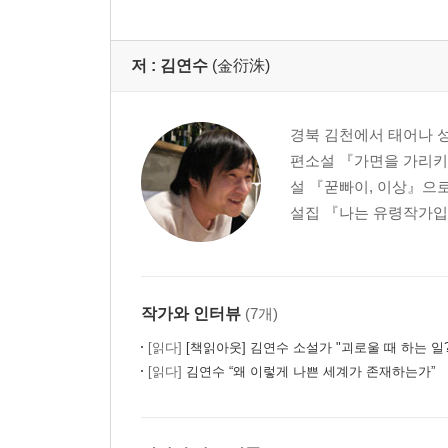
저 :
김연수
(金衍洙)
경북 김천에서 태어나 성
편소설 『가면을 가리키
설 『꾿빠이, 이상』으로
설집 『나는 유령작가입니
작가와 인터뷰
(7개)
[읽다]
[책읽아웃] 김연수 소설가 "괴로울 때 하는 일? 시급하게 나무를 
[읽다]
김연수 “왜 이렇게 나쁜 세계가 존재하는가”