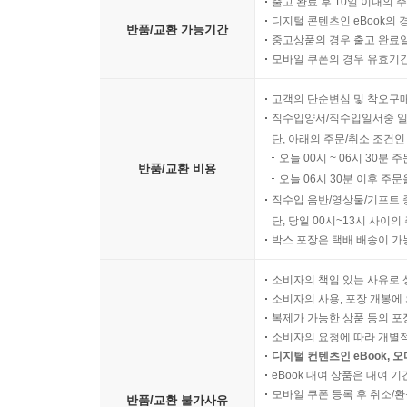
출고 완료 후 10일 이내의 
디지털 콘텐츠인 eBook의 
반품/교환 가능기간
중고상품의 경우 출고 완료일
모바일 쿠폰의 경우 유효기간(
고객의 단순변심 및 착오구
직수입양서/직수입일서중 일
단, 아래의 주문/취소 조건인
오늘 00시 ~ 06시 30분 
반품/교환 비용
오늘 06시 30분 이후 주문
직수입 음반/영상물/기프트 
단, 당일 00시~13시 사이
박스 포장은 택배 배송이 가
소비자의 책임 있는 사유로 
소비자의 사용, 포장 개봉에 
복제가 가능한 상품 등의 포장을 
소비자의 요청에 따라 개별
디지털 컨텐츠인 eBook, 
eBook 대여 상품은 대여 기
모바일 쿠폰 등록 후 취소/환
반품/교환 불가사유