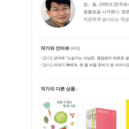
람」을, 1995년 [문
품활동을 시작했다. 평론
미묘하게 넘나드는 개성적
작가와 인터뷰
(4개)
[읽다]
성석제 “소설가는 사냥꾼, 끊임없이 새로운 걸
[읽다]
이야기 神에게, 한 몸 바칠 준비가 된 이야기꾼의 ‘노가리’
작가의 다른 상품