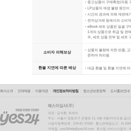
중고상품이 구매확정(자동 
LP상품의 재생 불량 원인이 기
시간의 경과에 의해 재판매가
전자상거래 등에서의 소비자
eBook 세트 상품은 일괄 
1개의 상품으로 취급 및 판매
우, 세트 상품 전부 및 세트
상품의 불량에 의한 반품, 교
소비자 피해보상
준하여 처리됨
환불 지연에 따른 배상
대금 환불 및 환불 지연에 
회사소개
인재채용
이용약관
개인정보처리방침
청소년보호정책
도서홍보안내
대표 : 김석환, 최세라
주소 : 서울시 영등포구 은행로 11, 5층~6층(여의도동,일신
사업자등록번호 : 229-81-37000 통신판매업신고 : 제 200
이메일 : yes24help@yes24.com 호스팅 서비스사업자 :