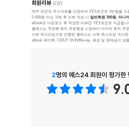
회원리뷰
(2건)
는 성년이 된 후에야 비로소 깨우쳤지만 그때 그 비
불교는 스스로 이해하고 깨우치는 종교이다. 즉,
매주 10건의 우수리뷰를 선정하여 YES포인트 3만원을 드
다. --- p.198
3,000원 이상 구매 후 리뷰 작성 시
일반회원 300원, 마니아
묻는 사람들은 불교를 깊이 있게 알고자 했다. 특히
eBook은 다운로드 후 작성한 리뷰만 YES포인트 지급됩니
같은 불교, 불교 같은 문학은 휘황찬란해서 손에 
신 교수는 초파일날 절에서 스님과 어른들 틈에 끼
클래스는 첫번째 회차 주문확정 시점부터 마지막 회차 주문
문학인들에게 진리에 맞닿은 미지의 세계인 것이다
사락 독서모임으로 진행된 클래스는 사락 독서모임 게시판
“어린 아이가 비빔밥 한 숟가락씩 어른들 입에 넣
eBook 페이백, CD/LP, DVD/Blu-ray, 패션 및 판매금
웃음꽃이 피었죠. 아마 제 ‘마음속 절’도 그 시절부
우리 주변에는 아직 많은 사람들이 고통 속에 살아
내는 『나는 문학으로 출가했다』는 깊은 숲속에서
--- p.203
살아 숨 쉬는 이 책은 불교를 잘 아는 사람에게도 소중
2
명의 예스24 회원이 평가한
9.