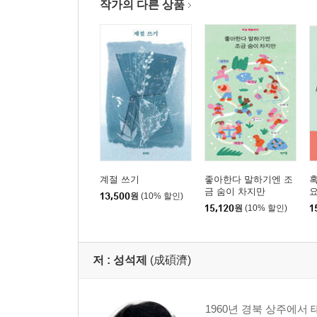
작가의 다른 상품
계절 쓰기
좋아한다 말하기엔 조
혹
금 숨이 차지만
요
13,500
원
(10% 할인)
15,120
원
(10% 할인)
1
저 :
성석제
(成碩濟)
1960년 경북 상주에서