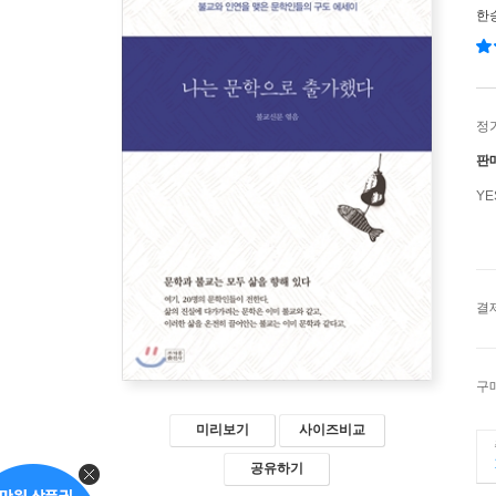
한
정
판
Y
결
구
미리보기
사이즈비교
공유하기