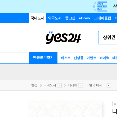
국내도서
외국도서
중고샵
eBook
크레마클럽
C
빠른분야찾기
베스트
신상품
이벤트
바이백
매
웰컴
국내도서
에세이
한국 에세이
소