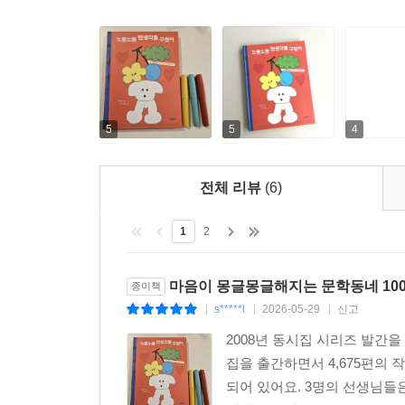
5
5
4
전체 리뷰
(6)
1
2
마음이 몽글몽글해지는 문학동네 100
종이책
s*****l
2026-05-29
신고
|
|
|
2008년 동시집 시리즈 발간을 
집을 출간하면서 4,675편의 