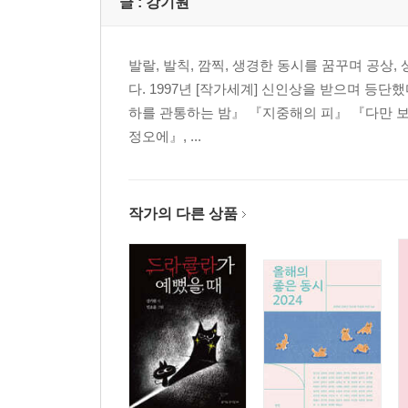
글 :
강기원
만났을 때 _이준관 090 내가 백 번째 앞구르기를 했
094
발랄, 발칙, 깜찍, 생경한 동시를 꿈꾸며 공상
다. 1997년 [작가세계] 신인상을 받으며 등
5부 걱정할 필요 없다 우리 옆집에는 김순옥 할머니
하를 관통하는 밤』 『지중해의 피』 『다만 보
꽃밭 _강정규 098 봄 입학식 _김은영 099 틀려도 꽃
정오에』, ...
이세기 104 명품이 어디 따로 있냐 _서정홍 106 아윌비백
113
6부 숨어 있던 말들 다 데려와 노래는 참지 말고 불
작가의 다른 상품
아직 안 온 것들 _임미성 116 물비늘의 주인 _송현섭 
이안 121 눈동자 _정유경 122 조개 이야기 _김륭 1