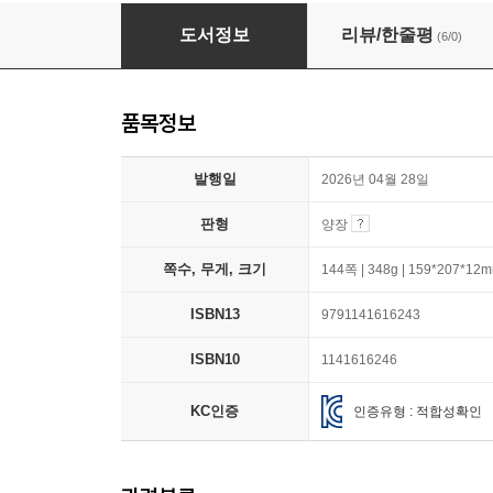
노릇노릇 딴생각을 구웠어
도서정보
리뷰/한줄평
(6/0)
품목정보
발행일
2026년 04월 28일
판형
양장
쪽수, 무게, 크기
144쪽 | 348g | 159*207*12
ISBN13
9791141616243
ISBN10
1141616246
KC인증
인증유형 : 적합성확인