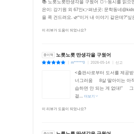
|
|
|
📚 노릇노릇딴생각을 구웠어 🍞✨동시를 읽으
은이: 강기원 외 67인👉펴낸곳: 문학동네@kid
을 콕 건드려요. 🌿“이거 내 이야기 같은데?”싶
이 리뷰가 도움이 되었나요?
노릇노릇 딴생각을 구웠어
종이책
m******0
2026-05-14
신고
|
|
|
<출판사로부터 도서를 제공받아
너그러움⠀⠀8살 딸아이는 아직도1
습하면 안 되는 게 없대!"⠀⠀
걸...
더보기
이 리뷰가 도움이 되었나요?