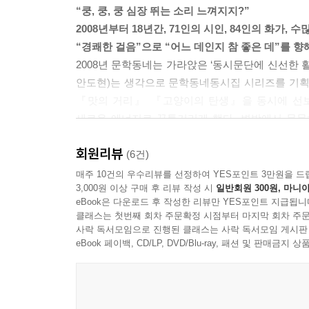
“쿵, 쿵, 쿵 심장 뛰는 소리 느껴지지?”
2008년부터 18년간, 71인의 시인, 84인의 화가, 
“경쾌한 걸음”으로 “어느 데인지 참 좋은 데”를 향
2008년 문학동네는 가라앉은 ‘동시문단에 신선한
안도현)는 생각으로 문학동네동시집 시리즈를 기획했
『맛의 거리』 『고양이의 탄생』을 동시에 선보
새로운 에너지로 꿈틀거리게 했다. 변방에서 묵묵
더욱 활발히 동시문단으로 이끌었다. 이는 다음 동
회원리뷰
그리고 마침내 2026년 문학동네동시집 시리즈는 1
(6건)
어린이문학 분야에서 전례 없는 성과로, 꽉 막힌
매주 10건의 우수리뷰를 선정하여 YES포인트 3만원을 드
3,000원 이상 구매 후 리뷰 작성 시
일반회원 300원, 마니아
해석과 구현, 동시의 의미를 밝히는 해설과 이에 화
eBook은 다운로드 후 작성한 리뷰만 YES포인트 지급됩니
클래스는 첫번째 회차 주문확정 시점부터 마지막 회차 주문
기존 동시문단에 파장을 일으킨 신선한 반란
사락 독서모임으로 진행된 클래스는 사락 독서모임 게시판
문학동네동시집은 동시문단의 지형을 바꿔 나가며 
eBook 페이백, CD/LP, DVD/Blu-ray, 패션 및 판매금
벗어나, 어린이문학에서 금기시해 오거나 잘 다뤄지지
그 자체)를 끌어들였다. 아이들을 품위 있는 하나
사회 흐름과 발맞춰 가며 안전한 세계의 배면인 할퀴어