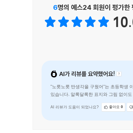
공동화 같은) 역시 보여 주며 사유의 폭을 넓혀 왔다
6
명의 예스24 회원이 평가한
형식 면에서는 전통 가락을 계승한 동시조부터 현대
10.
파자시, 사투리 동시, 산문시, 이야기동시 등 시인
18년이 흐르는 사이 젊은 시인은 중견이 되었고 
“갱신”의 수사와 함께해 온 문학동네동시집은 동시
정해지지 않은 설레는 이야기를 계속 써 나갈 것이다
AI가 리뷰를 요약했어요!
"노릇노릇 딴생각을 구웠어"는 초등학생 이상
있습니다. 알록달록한 표지와 그림 없이도 
참여하여 다양한 시
AI 리뷰가 도움이 되었나요?
좋아요
0