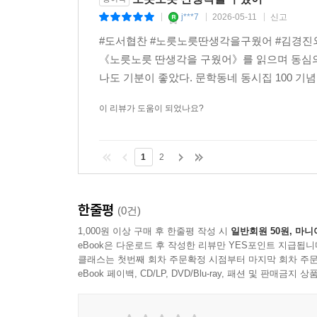
노릇노릇 딴생각을 구웠어
종이책
j***7
2026-05-11
신고
|
|
|
#도서협찬 #노릇노릇딴생각을구웠어 #김경진외
《노릇노릇 딴생각을 구웠어》를 읽으며 동심의 
나도 기분이 좋았다. 문학동네 동시집 100 기념
이 리뷰가 도움이 되었나요?
1
2
한줄평
(0건)
1,000원 이상 구매 후 한줄평 작성 시
일반회원 50원, 마니
eBook은 다운로드 후 작성한 리뷰만 YES포인트 지급됩니
클래스는 첫번째 회차 주문확정 시점부터 마지막 회차 주문
eBook 페이백, CD/LP, DVD/Blu-ray, 패션 및 판매금