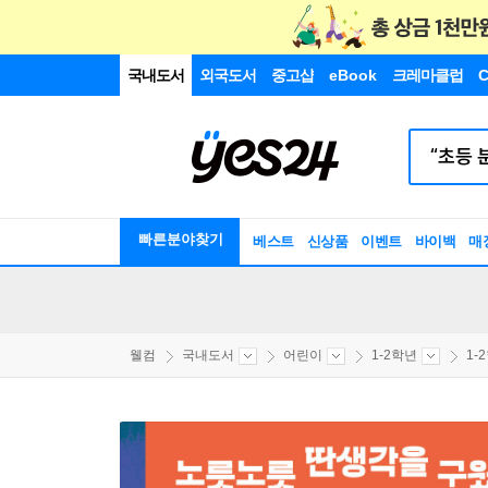
국내도서
외국도서
중고샵
eBook
크레마클럽
C
빠른분야찾기
베스트
신상품
이벤트
바이백
매
웰컴
국내도서
어린이
1-2학년
1-