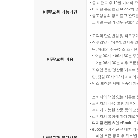
출고 완료 후 10일 이내의 
디지털 콘텐츠인 eBook의 
반품/교환 가능기간
중고상품의 경우 출고 완료일
모바일 쿠폰의 경우 유효기간(
고객의 단순변심 및 착오구
직수입양서/직수입일서중 일
단, 아래의 주문/취소 조건인
오늘 00시 ~ 06시 30분 
반품/교환 비용
오늘 06시 30분 이후 주문
직수입 음반/영상물/기프트 
단, 당일 00시~13시 사이
박스 포장은 택배 배송이 가
소비자의 책임 있는 사유로 
소비자의 사용, 포장 개봉에 
복제가 가능한 상품 등의 포장을 
소비자의 요청에 따라 개별
디지털 컨텐츠인 eBook, 
eBook 대여 상품은 대여 기