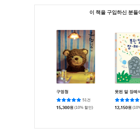
이 책을 구입하신 분
구멍청
못된 말 장례
51건
15,300
원
(10% 할인)
12,150
원
(10