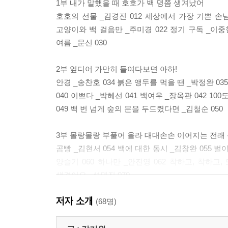
1부 내가 말했을 때 호호가 백 명쯤 생겨났어
호호의 선물 _김경진 012 세상에서 가장 기쁜 손님 
고양이와 백 걸음만 _주미경 022 정기 구독 _이중현
여름 _문신 030
2부 엎디어 가만히 들여다보면 아하!
안경 _송찬호 034 붉은 앵두를 먹을 땐 _박정완 03
040 이쁘다 _박혜선 041 백여우 _장옥관 042 10
049 백 번 넘게 숲의 문을 두드렸다면 _김철순 050
3부 몰랑몰랑 부풀어 올라 대대손손 이어지는 전래
곰빵 _김현서 054 백에 대한 동시 _김창완 055 
양슬기 060 하나만 _안진영 062 착하고, 착하고,
생겼어요 _성명진 070
저자 소개
4부 간질간질 발바닥 속에 사나 눈 밑 작은 웅덩이 
(68명)
고양이와 나의 갸웃 _정연철 074 실개천 _경종호 076
이상교 083 마음먹다 _변은경 084 어느 전교 회장의