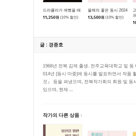
드라큘라가 예뻤을 때
올해의 좋은 동시 2024
고
11,250
원
(10% 할인)
13,500
원
(10% 할인)
1
글 :
경종호
1968년 전북 김제 출생. 전주교육대학교 및 동
014년 [동시 마중]에 동시를 발표하면서 작
것』 등을 펴냈으며, 전북작가회의 회원 및 동시
있으며, 현재 ...
작가의 다른 상품