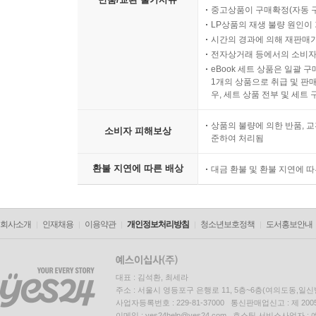
모바일 쿠폰 등록 후 취소/환
반품/교환 불가사유
중고상품이 구매확정(자동 
LP상품의 재생 불량 원인이 기
시간의 경과에 의해 재판매가
전자상거래 등에서의 소비자
eBook 세트 상품은 일괄 
1개의 상품으로 취급 및 판매
우, 세트 상품 전부 및 세트
상품의 불량에 의한 반품, 교
소비자 피해보상
준하여 처리됨
환불 지연에 따른 배상
대금 환불 및 환불 지연에 
회사소개
인재채용
이용약관
개인정보처리방침
청소년보호정책
도서홍보안내
대표 : 김석환, 최세라
주소 : 서울시 영등포구 은행로 11, 5층~6층(여의도동,일신