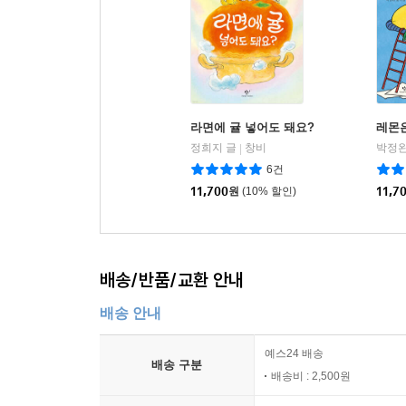
라면에 귤 넣어도 돼요?
레몬
정희지 글
창비
박정완
|
6건
11,700
원
(10% 할인)
11,7
배송/반품/교환 안내
배송 안내
예스24 배송
배송 구분
배송비 : 2,500원